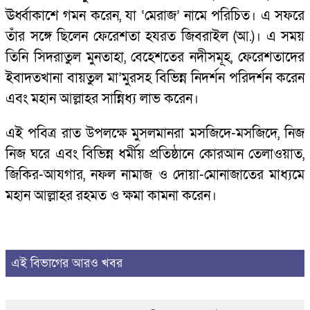
ঊর্ধ্বাকাশে গমন করেন, যা ‘মেরাজ’ নামে পরিচিত। এ সফরে
তাঁর সঙ্গে ছিলেন ফেরেশতা হযরত জিবরাইল (আ.)। এ সময়
তিনি সিদরাতুল মুনতাহা, বেহেশতের নদীসমূহ, ফেরেশতাদের
ইবাদতখানা বায়তুল মা’মুরসহ বিভিন্ন নিদর্শন পরিদর্শন করেন
এবং মহান আল্লাহর সান্নিধ্য লাভ করেন।
এই পবিত্র রাত উপলক্ষে মুসলমানরা মসজিদে-মসজিদে, নিজ
নিজ ঘরে এবং বিভিন্ন ধর্মীয় প্রতিষ্ঠানে কোরআন তেলাওয়াত,
জিকির-আযগার, নফল নামাজ ও দোয়া-মোনাজাতের মাধ্যমে
মহান আল্লাহর রহমত ও ক্ষমা কামনা করেন।
এই বিভাগের আরও খবর