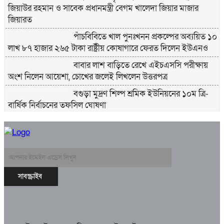
জিয়াউর রহমান ও সাবেক প্রধানমন্ত্রী বেগম খালেদা জিয়ার মাজার
জিয়ারত
পাঁচবিবিতে খাল পুনঃখনন প্রকল্পের অব্যয়িত ১০
লাখ ৮৭ হাজার ২৬৫ টাকা রাষ্ট্রীয় কোষাগারে ফেরত দিলেন ইউএনও
বাবার লাশ বাড়িতে রেখে এইচএসসি পরীক্ষায়
অংশ নিলেন আয়েশা, চোখের জলেই লিখলেন উত্তরপত্র
বগুড়া মুদ্রণ শিল্প শ্রমিক ইউনিয়নের ১০ম ত্রি-
বার্ষিক নির্বাচনের তফসিল ঘোষণা
বগুড়ায় ২ হাজার পিস ট্যাপেন্টাডল ট্যাবলেটসহ
‘মাদক সম্রাজ্ঞী’ বেহুলা ও বিথীসহ গ্রেফতার ৩
সৎ, ন্যায়নিষ্ঠ, সাহসী ও মানবিক ইউএনও
সাবরিনা শারমিন: কর্মদক্ষতায় মানুষের হৃদয়ে অনন্য এক নাম
নরসিংদীর শিবপুরে তিনটি গরুকে বিষ খাইয়ে
হত্যা
পাঁচবিবির ইউএনও কাশপিয়া তাসরিন: একাই
সামলাচ্ছেন একাধিক গুরুত্বপূর্ণ দায়িত্ব, প্রশংসায় মুখর এলাকাবাসী