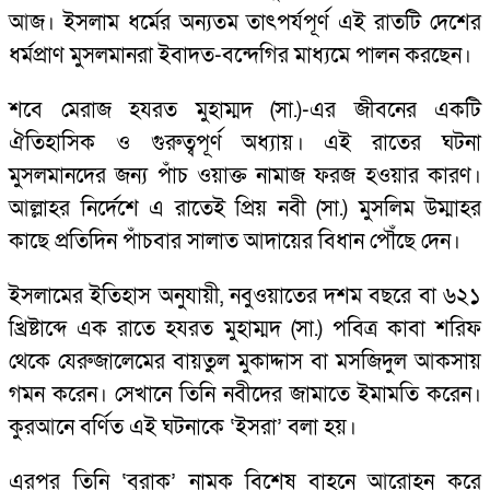
আজ। ইসলাম ধর্মের অন্যতম তাৎপর্যপূর্ণ এই রাতটি দেশের
ধর্মপ্রাণ মুসলমানরা ইবাদত-বন্দেগির মাধ্যমে পালন করছেন।
শবে মেরাজ হযরত মুহাম্মদ (সা.)-এর জীবনের একটি
ঐতিহাসিক ও গুরুত্বপূর্ণ অধ্যায়। এই রাতের ঘটনা
মুসলমানদের জন্য পাঁচ ওয়াক্ত নামাজ ফরজ হওয়ার কারণ।
আল্লাহর নির্দেশে এ রাতেই প্রিয় নবী (সা.) মুসলিম উম্মাহর
কাছে প্রতিদিন পাঁচবার সালাত আদায়ের বিধান পৌঁছে দেন।
ইসলামের ইতিহাস অনুযায়ী, নবুওয়াতের দশম বছরে বা ৬২১
খ্রিষ্টাব্দে এক রাতে হযরত মুহাম্মদ (সা.) পবিত্র কাবা শরিফ
থেকে যেরুজালেমের বায়তুল মুকাদ্দাস বা মসজিদুল আকসায়
গমন করেন। সেখানে তিনি নবীদের জামাতে ইমামতি করেন।
কুরআনে বর্ণিত এই ঘটনাকে ‘ইসরা’ বলা হয়।
এরপর তিনি ‘বুরাক’ নামক বিশেষ বাহনে আরোহন করে