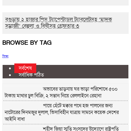
বগুড়ায় ২ হাজার পিস ট্যাপেন্টাডল ট্যাবলেটসহ ‘মাদক
সম্রাজ্ঞী’ বেহুলা ও বিথীসহ গ্রেফতার ৩
BROWSE BY TAG
শিক্ষা
সর্বশেষ
সর্বাধিক পঠিত
অভাবের তাড়নায় ঘর ভাড়া পরিশোধে ৫০০
টাকায় মাথার চুল বিক্রি, ২ সন্তান নিয়ে রেললাইনে রেহানা
পায়ে হেঁটে মক্কার পথে হজ পালনের জন্য
নাটোরের দিনমজুর দুলাল, ভিসাবিহীন যাত্রায় সামনে কয়েক দেশের
আইনি বাধা
শহীদ জিয়া স্মৃতি সংসদের উদ্যোগে রাষ্ট্রপতি