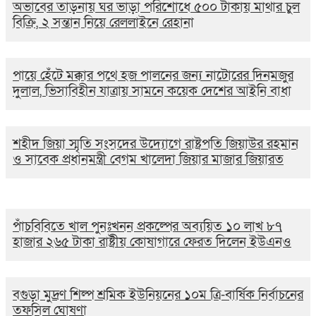
অভাবের তাড়নায় ঘর ভাড়া পরিশোধে ৫০০ টাকায় মাথার চুল
বিক্রি, ২ সন্তান নিয়ে রেললাইনে রেহানা
পায়ে হেঁটে মক্কার পথে হজ পালনের জন্য নাটোরের দিনমজুর
দুলাল, ভিসাবিহীন যাত্রায় সামনে কয়েক দেশের আইনি বাধা
শহীদ জিয়া স্মৃতি সংসদের উদ্যোগে রাষ্ট্রপতি জিয়াউর রহমান
ও সাবেক প্রধানমন্ত্রী বেগম খালেদা জিয়ার মাজার জিয়ারত
পাঁচবিবিতে খাল পুনঃখনন প্রকল্পের অব্যয়িত ১০ লাখ ৮৭
হাজার ২৬৫ টাকা রাষ্ট্রীয় কোষাগারে ফেরত দিলেন ইউএনও
বগুড়া মুদ্রণ শিল্প শ্রমিক ইউনিয়নের ১০ম ত্রি-বার্ষিক নির্বাচনের
তফসিল ঘোষণা