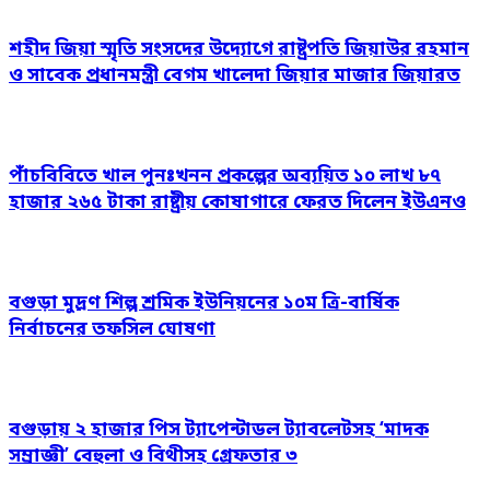
শহীদ জিয়া স্মৃতি সংসদের উদ্যোগে রাষ্ট্রপতি জিয়াউর রহমান
ও সাবেক প্রধানমন্ত্রী বেগম খালেদা জিয়ার মাজার জিয়ারত
পাঁচবিবিতে খাল পুনঃখনন প্রকল্পের অব্যয়িত ১০ লাখ ৮৭
হাজার ২৬৫ টাকা রাষ্ট্রীয় কোষাগারে ফেরত দিলেন ইউএনও
বগুড়া মুদ্রণ শিল্প শ্রমিক ইউনিয়নের ১০ম ত্রি-বার্ষিক
নির্বাচনের তফসিল ঘোষণা
বগুড়ায় ২ হাজার পিস ট্যাপেন্টাডল ট্যাবলেটসহ ‘মাদক
সম্রাজ্ঞী’ বেহুলা ও বিথীসহ গ্রেফতার ৩