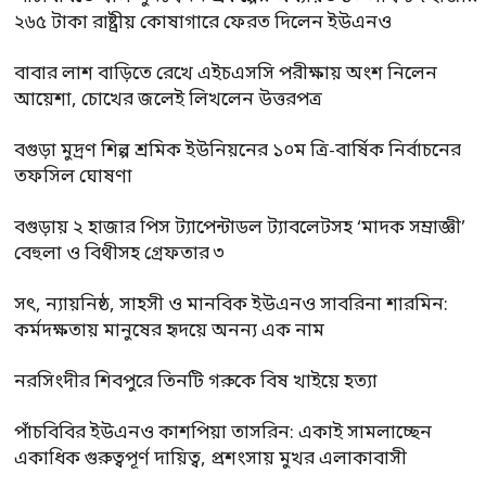
২৬৫ টাকা রাষ্ট্রীয় কোষাগারে ফেরত দিলেন ইউএনও
বাবার লাশ বাড়িতে রেখে এইচএসসি পরীক্ষায় অংশ নিলেন
আয়েশা, চোখের জলেই লিখলেন উত্তরপত্র
বগুড়া মুদ্রণ শিল্প শ্রমিক ইউনিয়নের ১০ম ত্রি-বার্ষিক নির্বাচনের
তফসিল ঘোষণা
বগুড়ায় ২ হাজার পিস ট্যাপেন্টাডল ট্যাবলেটসহ ‘মাদক সম্রাজ্ঞী’
বেহুলা ও বিথীসহ গ্রেফতার ৩
সৎ, ন্যায়নিষ্ঠ, সাহসী ও মানবিক ইউএনও সাবরিনা শারমিন:
কর্মদক্ষতায় মানুষের হৃদয়ে অনন্য এক নাম
নরসিংদীর শিবপুরে তিনটি গরুকে বিষ খাইয়ে হত্যা
পাঁচবিবির ইউএনও কাশপিয়া তাসরিন: একাই সামলাচ্ছেন
একাধিক গুরুত্বপূর্ণ দায়িত্ব, প্রশংসায় মুখর এলাকাবাসী