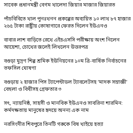
সাবেক প্রধানমন্ত্রী বেগম খালেদা জিয়ার মাজার জিয়ারত
পাঁচবিবিতে খাল পুনঃখনন প্রকল্পের অব্যয়িত ১০ লাখ ৮৭ হাজার
২৬৫ টাকা রাষ্ট্রীয় কোষাগারে ফেরত দিলেন ইউএনও
বাবার লাশ বাড়িতে রেখে এইচএসসি পরীক্ষায় অংশ নিলেন
আয়েশা, চোখের জলেই লিখলেন উত্তরপত্র
বগুড়া মুদ্রণ শিল্প শ্রমিক ইউনিয়নের ১০ম ত্রি-বার্ষিক নির্বাচনের
তফসিল ঘোষণা
বগুড়ায় ২ হাজার পিস ট্যাপেন্টাডল ট্যাবলেটসহ ‘মাদক সম্রাজ্ঞী’
বেহুলা ও বিথীসহ গ্রেফতার ৩
সৎ, ন্যায়নিষ্ঠ, সাহসী ও মানবিক ইউএনও সাবরিনা শারমিন:
কর্মদক্ষতায় মানুষের হৃদয়ে অনন্য এক নাম
নরসিংদীর শিবপুরে তিনটি গরুকে বিষ খাইয়ে হত্যা