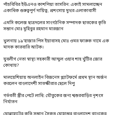
পাঁচবিবির ইউএনও কাশপিয়া তাসরিন: একাই সামলাচ্ছেন
একাধিক গুরুত্বপূর্ণ দায়িত্ব, প্রশংসায় মুখর এলাকাবাসী
এমসি কলেজ ছাত্রদলের সাংগঠনিক সম্পাদক ছাতকের কৃতি
সন্তান মোঃ মুহিবুর রহমান মারজান
খুলনায় ১৯’হাজার পিস ইয়াবাসহ মোঃ ওমর ফারুক নামে এক
মাদক কারবারি আটক।
যুবলীগ নেতা স্বাস্থ্য সহকারী আব্দুল ওহাব শাহ খুঁটির জোর
কোথায়?
মালয়েশিয়ায় অনলাইন বিজনেস প্ল্যাটফর্মে প্রথম স্থান অর্জন
করলেন বাংলাদেশী সাতক্ষীরার ছেলে দিপু
গর্ভবতী স্ত্রীর পেটে লাথি: যৌতুকের জন্য শ্বশুরবাড়ির নৃশংস
নির্যাতন
মোল্লাহাটের কৃতি সন্তান সৈকত মোহান্তর বাংলাদেশ ব্যাংকের