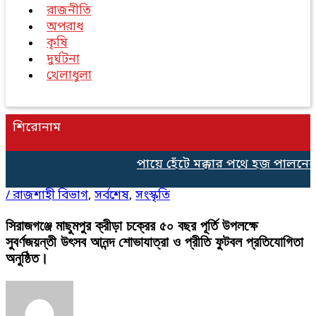
রাজনীতি
অপরাধ
কৃষি
দুর্ঘটনা
খেলাধুলা
শিরোনাম
পায়ে হেঁটে মক্কার পথে হজ পালনের 
/
রাজশাহী বিভাগ
,
সর্বশেষ
,
সংস্কৃতি
সিরাজগঞ্জে মাছুমপুর ক্রীড়া চক্রের ৫০ বছর পূর্তি উপলক্ষে
সুবর্ণজয়ন্তী উৎসব আনন্দ শোভাযাত্রা ও প্রীতি ফুটবল প্রতিযোগিতা
অনুষ্ঠিত।