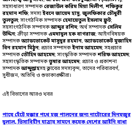
সহসাধারণ সম্পাদক
রেজাউল করিম মিয়া দিলীপ
,
শফিকুর
রহমান শফি
; সদস্য
ইবনে জায়েদ হাসু
,
জুলফিকার চৌধুরী
তুলতুল
; সাংগঠনিক সম্পাদক
হেদায়েতুল ইসলাম ফ্রুট
;
সহসাংগঠনিক সম্পাদক
আব্দুর রশিদ
; অর্থ সম্পাদক
সেলিম
উদ্দিন
; ক্রীড়া সম্পাদক
এমদাদুল হক বাগরাজ
; আইনবিষয়ক
সম্পাদক
অ্যাডভোকেট মাসুদুর রহমান
,
অ্যাডভোকেট মুজাহিদ
বিন রহমান মিঠুন
; প্রচার সম্পাদক
ইনাম আহমেদ
; সহপ্রচার
সম্পাদক
তৌহিদ আহমেদ
; সাংস্কৃতিক সম্পাদক
শরিফ আহমেদ
;
সহসাংস্কৃতিক সম্পাদক
তুষার আহমেদ
; প্রচার ও প্রকাশনা
সম্পাদক
আব্দুল্লাহ
সহ ক্লাবের সদস্যবৃন্দ, তাদের পরিবারবর্গ,
সুধীজন, অতিথি ও শুভাকাঙ্ক্ষীরা।
এই বিভাগের আরও খবর
পায়ে হেঁটে মক্কার পথে হজ পালনের জন্য নাটোরের দিনমজুর
দুলাল, ভিসাবিহীন যাত্রায় সামনে কয়েক দেশের আইনি বাধা