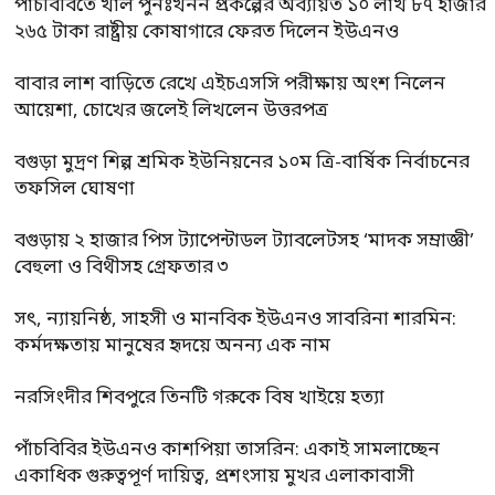
পাঁচবিবিতে খাল পুনঃখনন প্রকল্পের অব্যয়িত ১০ লাখ ৮৭ হাজার
২৬৫ টাকা রাষ্ট্রীয় কোষাগারে ফেরত দিলেন ইউএনও
বাবার লাশ বাড়িতে রেখে এইচএসসি পরীক্ষায় অংশ নিলেন
আয়েশা, চোখের জলেই লিখলেন উত্তরপত্র
বগুড়া মুদ্রণ শিল্প শ্রমিক ইউনিয়নের ১০ম ত্রি-বার্ষিক নির্বাচনের
তফসিল ঘোষণা
বগুড়ায় ২ হাজার পিস ট্যাপেন্টাডল ট্যাবলেটসহ ‘মাদক সম্রাজ্ঞী’
বেহুলা ও বিথীসহ গ্রেফতার ৩
সৎ, ন্যায়নিষ্ঠ, সাহসী ও মানবিক ইউএনও সাবরিনা শারমিন:
কর্মদক্ষতায় মানুষের হৃদয়ে অনন্য এক নাম
নরসিংদীর শিবপুরে তিনটি গরুকে বিষ খাইয়ে হত্যা
পাঁচবিবির ইউএনও কাশপিয়া তাসরিন: একাই সামলাচ্ছেন
একাধিক গুরুত্বপূর্ণ দায়িত্ব, প্রশংসায় মুখর এলাকাবাসী