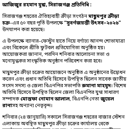
আজিজুর রহমান মুন্না, সিরাজগঞ্জ প্রতিনিধি :
সিরাজগঞ্জ শহরের ঐতিহ্যবাহী ক্রীড়া সংগঠন
মাছুমপুর ক্রীড়া
চক্র
–এর ৫০ বছর পূর্তি উপলক্ষে
“সুবর্ণজয়ন্তী উৎসব–২০২৬”
উদযাপন করা হয়েছে।
এ উপলক্ষে ব্যানার–ফেস্টুন হাতে নিয়ে বর্ণাঢ্য আনন্দ শোভাযাত্রা
এবং বিকেলে প্রীতি ফুটবল প্রতিযোগিতা অনুষ্ঠিত হয়।
আয়োজকরা জানান, পরদিন শনিবার আলোচনা সভা ও
মনোমুগ্ধকর সাংস্কৃতিক অনুষ্ঠান পরিবেশন করা হবে।
মাছুমপুর ক্রীড়া চক্রের আয়োজনে অনুষ্ঠিত এ অনুষ্ঠানের উদ্বোধন
করেন এবং প্রধান অতিথি হিসেবে উপস্থিত ছিলেন সাবেক জাতীয়
সংসদ সদস্য ও জেলা বিএনপির সভাপতি
রুমানা মাহমুদ
। বিশেষ
অতিথি হিসেবে উপস্থিত ছিলেন জেলা বিএনপির যুগ্ম সাধারণ
সম্পাদক
মোস্তফা নোমান আলাল
, বিএনপি নেতা
জুয়েল
রানা
সহ অন্যান্য নেতৃবৃন্দ।
শনিবার (২৪ জানুয়ারি) সকালে সিরাজগঞ্জ শহরের বাজার স্টেশন
এলাকায় অবস্থিত মাছুমপুর ক্রীড়া চক্রের কার্যালয় থেকে