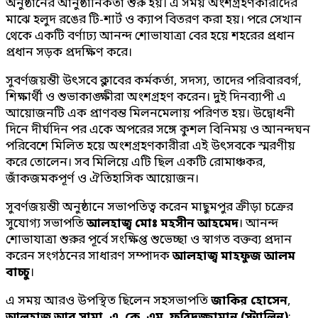
অনুষ্ঠানের আনুষ্ঠানিকতা শুরু হয়। এ সময় অংশগ্রহণকারীদের
মাঝে হলুদ রঙের টি-শার্ট ও ক্যাপ বিতরণ করা হয়। পরে সেখান
থেকে একটি বর্ণাঢ্য আনন্দ শোভাযাত্রা বের হয়ে শহরের প্রধান
প্রধান সড়ক প্রদক্ষিণ করে।
সুবর্ণজয়ন্তী উৎসবে ক্লাবের কর্মকর্তা, সদস্য, তাদের পরিবারবর্গ,
শিক্ষার্থী ও শুভাকাঙ্ক্ষীরা অংশগ্রহণ করেন। দুই দিনব্যাপী এ
আয়োজনটি এক প্রাণবন্ত মিলনমেলায় পরিণত হয়। উদ্বোধনী
দিনে দীর্ঘদিন পর একে অপরের সঙ্গে কুশল বিনিময় ও আনন্দঘন
পরিবেশে মিলিত হয়ে অংশগ্রহণকারীরা এই উৎসবকে স্মরণীয়
করে তোলেন। সব মিলিয়ে এটি ছিল একটি রোমাঞ্চকর,
জাঁকজমকপূর্ণ ও ঐতিহাসিক আয়োজন।
সুবর্ণজয়ন্তী অনুষ্ঠানে সভাপতিত্ব করেন মাছুমপুর ক্রীড়া চক্রের
সুযোগ্য সভাপতি
আলহাজ্ব মোঃ মহসীন আহমেদ
। আনন্দ
শোভাযাত্রা শুরুর পূর্বে সংক্ষিপ্ত শুভেচ্ছা ও স্বাগত বক্তব্য প্রদান
করেন সংগঠনের সাধারণ সম্পাদক
আলহাজ্ব মাহফুজ আলম
বাচ্চু
।
এ সময় আরও উপস্থিত ছিলেন সহসভাপতি
জাকির হোসেন
,
আলহাজ্ব আবু সামা
,
এ. কে. এম. ফরিদুজ্জামান (স্ট্যালিন)
;