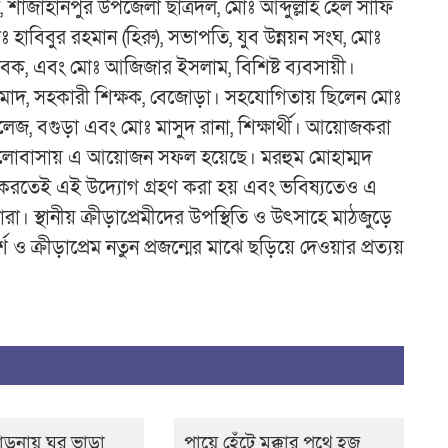
াজাহানপুর উপজেলা ছাত্রদল, মোঃ আব্দুল্লাহ হেল সাফি
ঃ হাবিবুর রহমান (হিরু), সভাপতি, যুব উন্নয়ন সংঘ, মোঃ
জসেবক, এবং মোঃ আজিজার ইসলাম, বিশিষ্ট ব্যবসায়ী।
ামাদ, সহকারী শিক্ষক, বেজোড়া। সহযোগিতায় ছিলেন মোঃ
 কলেজ, বগুড়া এবং মোঃ মাসুদ রানা, শিক্ষার্থী। আয়োজকরা
খ
ালোবাসায় এ আয়োজন সফল হয়েছে। মরহুম মোহাম্মদ
রণ করতেই এই উদ্যোগ গ্রহণ করা হয় এবং ভবিষ্যতেও এ
ারা। স্থানীয় ক্রীড়াপ্রেমীদের উপস্থিতি ও উৎসাহে মাঠজুড়ে
শ ও ক্রীড়াপ্রেম নতুন প্রজন্মের মাঝে ছড়িয়ে দেওয়ার প্রত্যয়
াড়নায় ঘর ভাড়া
পায়ে হেঁটে মক্কার পথে হজ