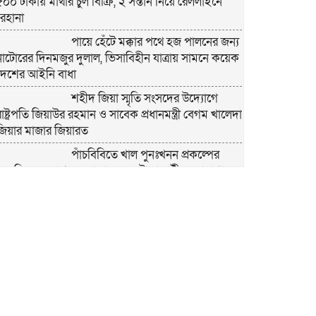
৫০০ টাকায় মাথার চুল বিক্রি, ২ সন্তান নিয়ে রেললাইনে
রেহানা
পায়ে হেঁটে মক্কার পথে হজ পালনের জন্য
নাটোরের দিনমজুর দুলাল, ভিসাবিহীন যাত্রায় সামনে কয়েক
দেশের আইনি বাধা
শহীদ জিয়া স্মৃতি সংসদের উদ্যোগে
রাষ্ট্রপতি জিয়াউর রহমান ও সাবেক প্রধানমন্ত্রী বেগম খালেদা
জিয়ার মাজার জিয়ারত
পাঁচবিবিতে খাল পুনঃখনন প্রকল্পের
অব্যয়িত ১০ লাখ ৮৭ হাজার ২৬৫ টাকা রাষ্ট্রীয় কোষাগারে
ফেরত দিলেন ইউএনও
বাবার লাশ বাড়িতে রেখে এইচএসসি
পরীক্ষায় অংশ নিলেন আয়েশা, চোখের জলেই লিখলেন
ত্তরপত্র
বগুড়া মুদ্রণ শিল্প শ্রমিক ইউনিয়নের
১০ম ত্রি-বার্ষিক নির্বাচনের তফসিল ঘোষণা
বগুড়ায় ২ হাজার পিস ট্যাপেন্টাডল