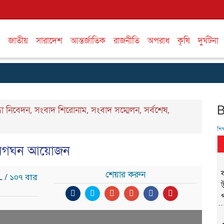
জাতীয়
সারাদেশ
আন্তর্জাতিক
রাজনীতি
অপরাধ
কৃষি
দুর্ঘটনা
দ্ধা নিবেদন
সংবাদ শিরোনাম
সংবাদ সম্মেলন
সর্বশেষ
,
,
,
,
শিক্
আবেগঘন আয়োজন
ক
শেয়ার করুন
IL
/ ১০৭ বার
প