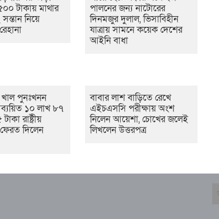
৫০০ টাকায় মাথার
পালনের জন্য নাটোরের
২ সন্তান নিয়ে
দিনমজুর দুলাল, ভিসাবিহীন
রেহানা
যাত্রায় সামনে কয়েক দেশের
আইনি বাধা
ে খাল পুনঃখনন
বাবার লাশ বাড়িতে রেখে
 অব্যয়িত ১০ লাখ ৮৭
এইচএসসি পরীক্ষায় অংশ
াকা রাষ্ট্রীয়
নিলেন আয়েশা, চোখের জলেই
 ফেরত দিলেন
লিখলেন উত্তরপত্র