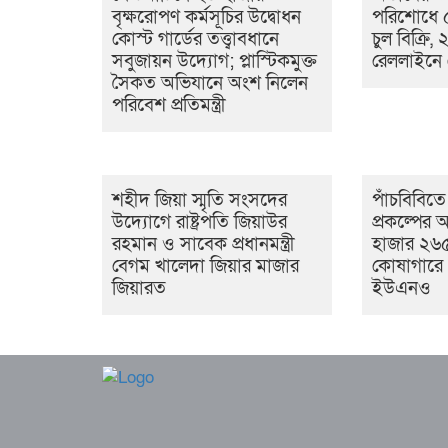
বৃক্ষরোপণ কর্মসূচির উদ্বোধন
পরিশোধে 
কোস্ট গার্ডের তত্ত্বাবধানে
চুল বিক্রি, 
সবুজায়ন উদ্যোগ; প্লাস্টিকমুক্ত
রেললাইনে 
সৈকত অভিযানে অংশ নিলেন
পরিবেশ প্রতিমন্ত্রী
শহীদ জিয়া স্মৃতি সংসদের
পাঁচবিবিত
উদ্যোগে রাষ্ট্রপতি জিয়াউর
প্রকল্পের
রহমান ও সাবেক প্রধানমন্ত্রী
হাজার ২৬৫ ট
বেগম খালেদা জিয়ার মাজার
কোষাগারে
জিয়ারত
ইউএনও