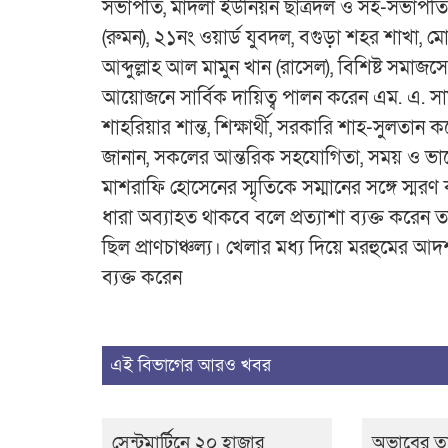
সভাপতি, মাদলা ইউনিয়ন ছাত্রদল ও সহ-সভাপতি, শ
(রুমন), ২১নং ওয়ার্ড যুবদল, বগুড়া শহর শাখা, মো
আব্দুল্লাহ আল মামুন খান (রাসেল), বিশিষ্ট সমা
আয়োজনে সার্বিক দায়িত্ব পালন করেন এম. এ. স
শাহরিয়ার শান্ত, শিক্ষার্থী, সরকারি শাহ-সুলতান
জানান, সকলের আন্তরিক সহযোগিতা, সময় ও ভ
মাশরাফি হোসেনের স্মৃতিকে সম্মানের সঙ্গে স্ম
ধারা অব্যাহত থাকবে বলে প্রত্যাশা ব্যক্ত করেন ত
ছিল প্রাণচাঞ্চল্য। খেলার মধ্য দিয়ে মরহুমের আদর্
ব্যক্ত করেন
এই বিভাগের আরও খবর
সেন্টমার্টিনে ২০ হাজার
অভাবের ত