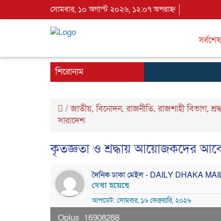
সোমবার, ১০ অগাস্ট ২০২৬, ১২:০৭ অপরাহ্ন
সর্বশেষ
শিরোনাম
/
জাতীয়
বিনোদন
রাজনীতি
রাজশাহী বিভাগ
শ্র
,
,
,
,
সারাদেশ
কৃতজ্ঞতা ও শ্রদ্ধায় আয়োজকদের 
দৈনিক ঢাকা মেইল - DAILY DHAKA MA
দেখা হয়েছে
আপডেট: সোমবার, ১৬ ফেব্রুয়ারি, ২০২৬
Oplus_16908288