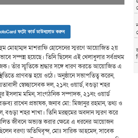
toCard ফটো কার্ড ডাউনলোড করুন
 মরহুম মোহাম্মদ মাশরাফি হোসেনের স্মরণে আয়োজিত ২য়
 সম্পন্ন হয়েছে। তিনি ছিলেন এই খেলাধুলার সর্বপ্রথম
জক। তাঁর স্মৃতিকে শ্রদ্ধার সঙ্গে ধারণ করতে আয়োজিত এ
স্থিতিতে প্রাণবন্ত হয়ে ওঠে। অনুষ্ঠানে সভাপতিত্ব করেন,
বাদী স্বেচ্ছাসেবক দল, ২১নং ওয়ার্ড, বগুড়া শহর
নুর ইসলাম মমিন, সাংগঠনিক সম্পাদক, ২১নং ওয়ার্ড
ক্তব্য রাখেন প্রভাষক, জনাব মো: মিজানুর রহমান, তথ্য ও
উ
ল, বগুড়া শহর শাখা। তিনি মরহুমের অবদান স্মরণ করে
ঙ্খলিত জীবনে অভ্যস্ত করার ক্ষেত্রে এ ধরনের আয়োজন
িত ছিলেন বরণ্য অতিথিবৃন্দ, মোঃ সারিক আহমেদ, সাবেক