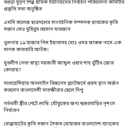
বগুড়া মুদ্রণ শিল্প শ্রমিক ইউনিয়নের নির্বাচন পরিচালনা কমিটির
প্রস্তুতি সভা অনুষ্ঠিত
এমসি কলেজ ছাত্রদলের সাংগঠনিক সম্পাদক ছাতকের কৃতি
সন্তান মোঃ মুহিবুর রহমান মারজান
খুলনায় ১৯’হাজার পিস ইয়াবাসহ মোঃ ওমর ফারুক নামে এক
মাদক কারবারি আটক।
যুবলীগ নেতা স্বাস্থ্য সহকারী আব্দুল ওহাব শাহ খুঁটির জোর
কোথায়?
মালয়েশিয়ায় অনলাইন বিজনেস প্ল্যাটফর্মে প্রথম স্থান অর্জন
করলেন বাংলাদেশী সাতক্ষীরার ছেলে দিপু
গর্ভবতী স্ত্রীর পেটে লাথি: যৌতুকের জন্য শ্বশুরবাড়ির নৃশংস
নির্যাতন
মোল্লাহাটের কৃতি সন্তান সৈকত মোহান্তর বাংলাদেশ ব্যাংকের