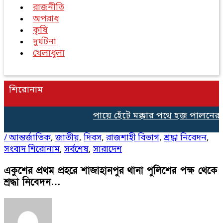
রাজনীতি
অপরাধ
কৃষি
দুর্ঘটনা
খেলাধুলা
শিরোনাম
পায়ে হেঁটে মক্কার পথে হজ পালনের জ
/
আন্তর্জাতিক
,
জাতীয়
,
দিবস
,
রাজশাহী বিভাগ
,
শ্রদ্ধা নিবেদন
,
সংবাদ শিরোনাম
,
সর্বশেষ
,
সারাদেশ
একুশের প্রথম প্রহরে শাজাহানপুর থানা পুলিশের পক্ষ থেকে
শ্রদ্ধা নিবেদন…