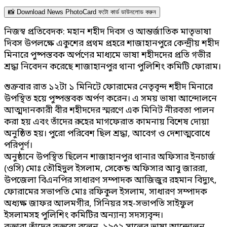
📸 Download News PhotoCard ফটো কার্ড ডাউনলোড করুন
নিজস্ব প্রতিবেদক: মহান শহীদ দিবস ও আন্তর্জাতিক মাতৃভাষা
দিবস উপলক্ষে একুশের প্রথম প্রহরে শাজাহানপুরে কেন্দ্রীয় শহীদ
মিনারে পুষ্পস্তবক অর্পণের মাধ্যমে ভাষা শহীদদের প্রতি গভীর
শ্রদ্ধা নিবেদন করেছে শাজাহানপুর থানা পুলিশিং কমিটি ফোরাম।
শুক্রবার রাত ১২টা ১ মিনিটে ফোরামের নেতৃবৃন্দ শহীদ মিনারে
উপস্থিত হয়ে পুষ্পস্তবক অর্পণ করেন। এ সময় ভাষা আন্দোলনে
আত্মদানকারী বীর শহীদদের স্মরণে এক মিনিট নীরবতা পালন
করা হয় এবং তাঁদের রুহের মাগফেরাত কামনায় বিশেষ দোয়া
অনুষ্ঠিত হয়। পুরো পরিবেশ ছিল শ্রদ্ধা, আবেগ ও দেশাত্মবোধে
পরিপূর্ণ।
অনুষ্ঠানে উপস্থিত ছিলেন শাজাহানপুর থানার অফিসার ইনচার্জ
(ওসি) মোঃ তৌহিদুল ইসলাম, সেকেন্ড অফিসার আবু জাররা,
উপজেলা বিএনপির সাধারণ সম্পাদক আজিজুর রহমান বিদ্যুৎ,
ফোরামের সভাপতি মোঃ রফিকুল ইসলাম, সাধারণ সম্পাদক
অধ্যক্ষ জাফর আলমগীর, সিনিয়র সহ-সভাপতি সাইফুল
ইসলামসহ পুলিশিং কমিটির অন্যান্য সদস্যবৃন্দ।