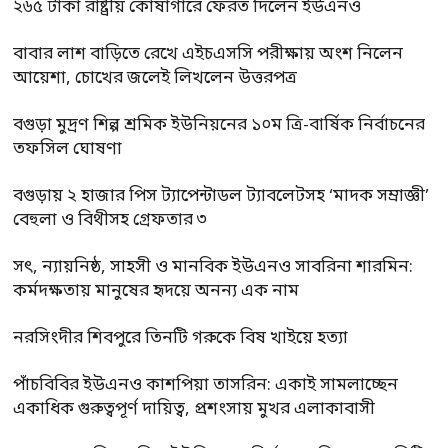
২৬৫ টাকা রাষ্ট্রীয় কোষাগারে ফেরত দিলেন ইউএনও
বাবার লাশ বাড়িতে রেখে এইচএসসি পরীক্ষায় অংশ নিলেন
আয়েশা, চোখের জলেই লিখলেন উত্তরপত্র
বগুড়া মুদ্রণ শিল্প শ্রমিক ইউনিয়নের ১০ম ত্রি-বার্ষিক নির্বাচনের
তফসিল ঘোষণা
বগুড়ায় ২ হাজার পিস ট্যাপেন্টাডল ট্যাবলেটসহ ‘মাদক সম্রাজ্ঞী’
বেহুলা ও বিথীসহ গ্রেফতার ৩
সৎ, ন্যায়নিষ্ঠ, সাহসী ও মানবিক ইউএনও সাবরিনা শারমিন:
কর্মদক্ষতায় মানুষের হৃদয়ে অনন্য এক নাম
নরসিংদীর শিবপুরে তিনটি গরুকে বিষ খাইয়ে হত্যা
পাঁচবিবির ইউএনও কাশপিয়া তাসরিন: একাই সামলাচ্ছেন
একাধিক গুরুত্বপূর্ণ দায়িত্ব, প্রশংসায় মুখর এলাকাবাসী