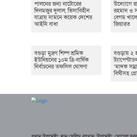
পালনের জন্য নাটোরের
উদ্যোগে রাষ
দিনমজুর দুলাল, ভিসাবিহীন
রহমান ও সাব
যাত্রায় সামনে কয়েক দেশের
বেগম খালে
আইনি বাধা
জিয়ারত
বগুড়া মুদ্রণ শিল্প শ্রমিক
বগুড়ায় ২ 
ইউনিয়নের ১০ম ত্রি-বার্ষিক
ট্যাপেন্টা
নির্বাচনের তফসিল ঘোষণা
‘মাদক সম্রা
বিথীসহ গ্
প্রধান উপদেষ্টা: খান সেলিম রহমান, উপদেষ্টা: সোহেল স