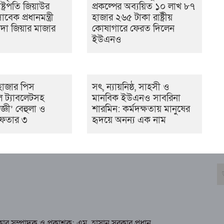
্ট্রপতি জিয়াউর
প্রকল্পের অব্যয়িত ১০ লাখ ৮৭
েক প্রধানমন্ত্রী
হাজার ২৬৫ টাকা রাষ্ট্রীয়
দা জিয়ার মাজার
কোষাগারে ফেরত দিলেন
ইউএনও
হাজার পিস
সৎ, ন্যায়নিষ্ঠ, সাহসী ও
ডল ট্যাবলেটসহ
মানবিক ইউএনও সাবরিনা
জ্ঞী’ বেহুলা ও
শারমিন: কর্মদক্ষতায় মানুষের
রেফতার ৩
হৃদয়ে অনন্য এক নাম
রকার সম্পাদক ও প্রকাশক: এম. হাসান সরকার প্রধান