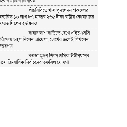
জিয়ার মাজার জিয়ারত
পাঁচবিবিতে খাল পুনঃখনন প্রকল্পের
অব্যয়িত ১০ লাখ ৮৭ হাজার ২৬৫ টাকা রাষ্ট্রীয় কোষাগারে
ফেরত দিলেন ইউএনও
বাবার লাশ বাড়িতে রেখে এইচএসসি
পরীক্ষায় অংশ নিলেন আয়েশা, চোখের জলেই লিখলেন
ত্তরপত্র
বগুড়া মুদ্রণ শিল্প শ্রমিক ইউনিয়নের
১০ম ত্রি-বার্ষিক নির্বাচনের তফসিল ঘোষণা
বগুড়ায় ২ হাজার পিস ট্যাপেন্টাডল
ট্যাবলেটসহ ‘মাদক সম্রাজ্ঞী’ বেহুলা ও বিথীসহ গ্রেফতার ৩
সৎ, ন্যায়নিষ্ঠ, সাহসী ও মানবিক ইউএনও
সাবরিনা শারমিন: কর্মদক্ষতায় মানুষের হৃদয়ে অনন্য এক
নাম
নরসিংদীর শিবপুরে তিনটি গরুকে বিষ
াইয়ে হত্যা
পাঁচবিবির ইউএনও কাশপিয়া তাসরিন: