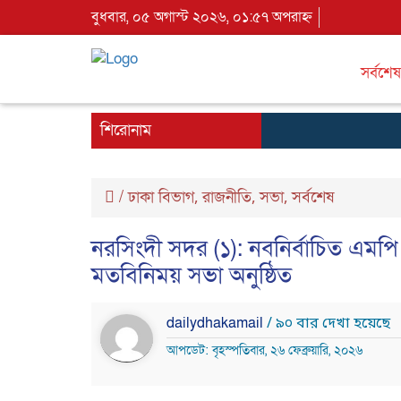
বুধবার, ০৫ অগাস্ট ২০২৬, ০১:৫৭ অপরাহ্ন
সর্বশেষ
শিরোনাম
/
ঢাকা বিভাগ
রাজনীতি
সভা
সর্বশেষ
,
,
,
নরসিংদী সদর (১): নবনির্বাচিত এমপ
মতবিনিময় সভা অনুষ্ঠিত
dailydhakamail
/ ৯০ বার দেখা হয়েছে
আপডেট: বৃহস্পতিবার, ২৬ ফেব্রুয়ারি, ২০২৬