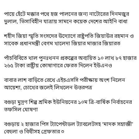
পায়ে হেঁটে মক্কার পথে হজ পালনের জন্য নাটোরের দিনমজুর
দুলাল, ভিসাবিহীন যাত্রায় সামনে কয়েক দেশের আইনি বাধা
শহীদ জিয়া স্মৃতি সংসদের উদ্যোগে রাষ্ট্রপতি জিয়াউর রহমান ও
সাবেক প্রধানমন্ত্রী বেগম খালেদা জিয়ার মাজার জিয়ারত
পাঁচবিবিতে খাল পুনঃখনন প্রকল্পের অব্যয়িত ১০ লাখ ৮৭ হাজার
২৬৫ টাকা রাষ্ট্রীয় কোষাগারে ফেরত দিলেন ইউএনও
বাবার লাশ বাড়িতে রেখে এইচএসসি পরীক্ষায় অংশ নিলেন
আয়েশা, চোখের জলেই লিখলেন উত্তরপত্র
বগুড়া মুদ্রণ শিল্প শ্রমিক ইউনিয়নের ১০ম ত্রি-বার্ষিক নির্বাচনের
তফসিল ঘোষণা
বগুড়ায় ২ হাজার পিস ট্যাপেন্টাডল ট্যাবলেটসহ ‘মাদক সম্রাজ্ঞী’
বেহুলা ও বিথীসহ গ্রেফতার ৩