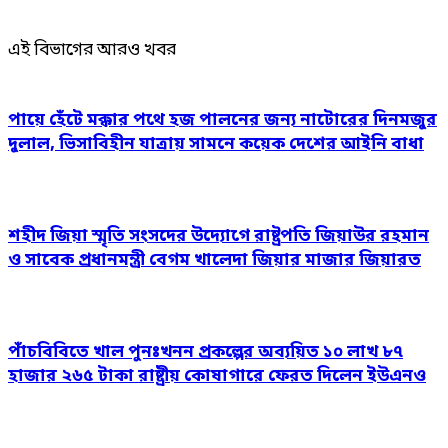
এই বিভাগের আরও খবর
পায়ে হেঁটে মক্কার পথে হজ পালনের জন্য নাটোরের দিনমজুর
দুলাল, ভিসাবিহীন যাত্রায় সামনে কয়েক দেশের আইনি বাধা
শহীদ জিয়া স্মৃতি সংসদের উদ্যোগে রাষ্ট্রপতি জিয়াউর রহমান
ও সাবেক প্রধানমন্ত্রী বেগম খালেদা জিয়ার মাজার জিয়ারত
পাঁচবিবিতে খাল পুনঃখনন প্রকল্পের অব্যয়িত ১০ লাখ ৮৭
হাজার ২৬৫ টাকা রাষ্ট্রীয় কোষাগারে ফেরত দিলেন ইউএনও