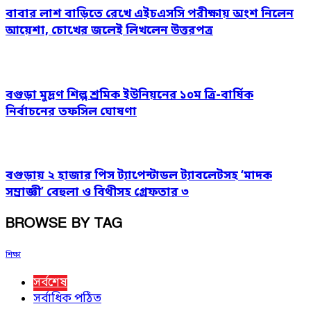
বাবার লাশ বাড়িতে রেখে এইচএসসি পরীক্ষায় অংশ নিলেন
আয়েশা, চোখের জলেই লিখলেন উত্তরপত্র
বগুড়া মুদ্রণ শিল্প শ্রমিক ইউনিয়নের ১০ম ত্রি-বার্ষিক
নির্বাচনের তফসিল ঘোষণা
বগুড়ায় ২ হাজার পিস ট্যাপেন্টাডল ট্যাবলেটসহ ‘মাদক
সম্রাজ্ঞী’ বেহুলা ও বিথীসহ গ্রেফতার ৩
BROWSE BY TAG
শিক্ষা
সর্বশেষ
সর্বাধিক পঠিত