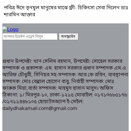
পবিত্র ঈদে তৃনমুল মানুষের মাঝে ফ্রী- চিকিৎসা সেবা দিলেন ডাঃ
শারমিন আক্তার
প্রধান উপদেষ্টা: খান সেলিম রহমান, উপদেষ্টা: সোহেল সরকার
সম্পাদক ও প্রকাশক: এম. হাসান সরকার প্রধান সম্পাদক এম.এ
আরিফ চৌধুরী, সিনিয়র সহ-সম্পাদক: আর কে রবিন, ব্যবস্থাপনা
সম্পাদক: মোঃ বেল্লাল হোসেন বাবু, নির্বাহী সম্পাদক: মোঃ
ফারুক মিয়া,বার্তা সম্পাদক: মাহমুদ হাসান মাসুদ। অফিস
ঠিকানা: ১/ মিরপুর-১০, ঢাকা-১২১৫ মোবাইল: ০১৭১৩৬৮৫১৭৬
/০১৭১১৪৪৮১০৫ হোয়াটসঅ্যাপ ই-মেইল:
dailydhakamail.com@gmail.com