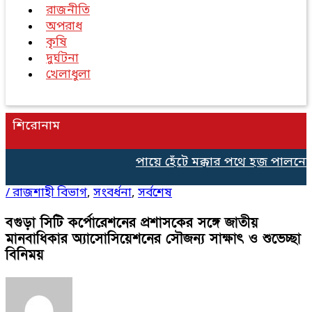
রাজনীতি
অপরাধ
কৃষি
দুর্ঘটনা
খেলাধুলা
শিরোনাম
পায়ে হেঁটে মক্কার পথে হজ পালনের 
/
রাজশাহী বিভাগ
,
সংবর্ধনা
,
সর্বশেষ
বগুড়া সিটি কর্পোরেশনের প্রশাসকের সঙ্গে জাতীয়
মানবাধিকার অ্যাসোসিয়েশনের সৌজন্য সাক্ষাৎ ও শুভেচ্ছা
বিনিময়