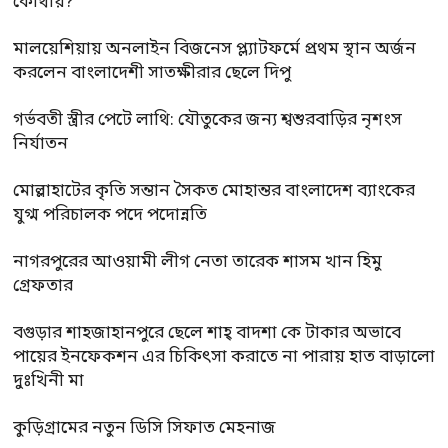
কোথায়?
মালয়েশিয়ায় অনলাইন বিজনেস প্ল্যাটফর্মে প্রথম স্থান অর্জন
করলেন বাংলাদেশী সাতক্ষীরার ছেলে দিপু
গর্ভবতী স্ত্রীর পেটে লাথি: যৌতুকের জন্য শ্বশুরবাড়ির নৃশংস
নির্যাতন
মোল্লাহাটের কৃতি সন্তান সৈকত মোহান্তর বাংলাদেশ ব্যাংকের
যুগ্ম পরিচালক পদে পদোন্নতি
নাগরপুরের আওয়ামী লীগ নেতা তারেক শাসম খান হিমু
গ্রেফতার
বগুড়ার শাহজাহানপুরে ছেলে শাহ্ বাদশা কে টাকার অভাবে
পায়ের ইনফেকশন এর চিকিৎসা করাতে না পারায় হাত বাড়ালো
দুঃখিনী মা
কুড়িগ্রামের নতুন ডিসি সিফাত মেহনাজ