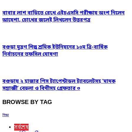
বাবার লাশ বাড়িতে রেখে এইচএসসি পরীক্ষায় অংশ নিলেন
আয়েশা, চোখের জলেই লিখলেন উত্তরপত্র
বগুড়া মুদ্রণ শিল্প শ্রমিক ইউনিয়নের ১০ম ত্রি-বার্ষিক
নির্বাচনের তফসিল ঘোষণা
বগুড়ায় ২ হাজার পিস ট্যাপেন্টাডল ট্যাবলেটসহ ‘মাদক
সম্রাজ্ঞী’ বেহুলা ও বিথীসহ গ্রেফতার ৩
BROWSE BY TAG
শিক্ষা
সর্বশেষ