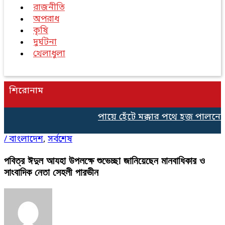
রাজনীতি
অপরাধ
কৃষি
দুর্ঘটনা
খেলাধুলা
শিরোনাম
পায়ে হেঁটে মক্কার পথে হজ পালনের
/
বাংলাদেশ
,
সর্বশেষ
পবিত্র ঈদুল আযহা উপলক্ষে শুভেচ্ছা জানিয়েছেন মানবাধিকার ও
সাংবাদিক নেতা সেহলী পারভীন