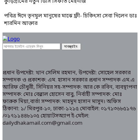
কুড়িগ্রামের নতুন ডিসি সিফাত মেহনাজ
পবিত্র ঈদে তৃনমুল মানুষের মাঝে ফ্রী- চিকিৎসা সেবা দিলেন ডাঃ
শারমিন আক্তার
প্রধান উপদেষ্টা: খান সেলিম রহমান, উপদেষ্টা: সোহেল সরকার
সম্পাদক ও প্রকাশক: এম. হাসান সরকার প্রধান সম্পাদক এম.এ
আরিফ চৌধুরী, সিনিয়র সহ-সম্পাদক: আর কে রবিন, ব্যবস্থাপনা
সম্পাদক: মোঃ বেল্লাল হোসেন বাবু, নির্বাহী সম্পাদক: মোঃ
ফারুক মিয়া,বার্তা সম্পাদক: মাহমুদ হাসান মাসুদ। অফিস
ঠিকানা: ১/ মিরপুর-১০, ঢাকা-১২১৫ মোবাইল: ০১৭১৩৬৮৫১৭৬
/০১৭১১৪৪৮১০৫ হোয়াটসঅ্যাপ ই-মেইল:
dailydhakamail.com@gmail.com