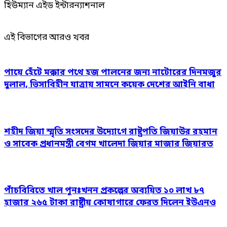
হিউম্যান এইড ইন্টারন্যাশনাল
এই বিভাগের আরও খবর
পায়ে হেঁটে মক্কার পথে হজ পালনের জন্য নাটোরের দিনমজুর
দুলাল, ভিসাবিহীন যাত্রায় সামনে কয়েক দেশের আইনি বাধা
শহীদ জিয়া স্মৃতি সংসদের উদ্যোগে রাষ্ট্রপতি জিয়াউর রহমান
ও সাবেক প্রধানমন্ত্রী বেগম খালেদা জিয়ার মাজার জিয়ারত
পাঁচবিবিতে খাল পুনঃখনন প্রকল্পের অব্যয়িত ১০ লাখ ৮৭
হাজার ২৬৫ টাকা রাষ্ট্রীয় কোষাগারে ফেরত দিলেন ইউএনও