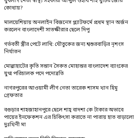
যুবলীগ নেতা স্বাস্থ্য সহকারী আব্দুল ওহাব শাহ খুঁটির জোর
কোথায়?
মালয়েশিয়ায় অনলাইন বিজনেস প্ল্যাটফর্মে প্রথম স্থান অর্জন
করলেন বাংলাদেশী সাতক্ষীরার ছেলে দিপু
গর্ভবতী স্ত্রীর পেটে লাথি: যৌতুকের জন্য শ্বশুরবাড়ির নৃশংস
নির্যাতন
মোল্লাহাটের কৃতি সন্তান সৈকত মোহান্তর বাংলাদেশ ব্যাংকের
যুগ্ম পরিচালক পদে পদোন্নতি
নাগরপুরের আওয়ামী লীগ নেতা তারেক শাসম খান হিমু
গ্রেফতার
বগুড়ার শাহজাহানপুরে ছেলে শাহ্ বাদশা কে টাকার অভাবে
পায়ের ইনফেকশন এর চিকিৎসা করাতে না পারায় হাত বাড়ালো
দুঃখিনী মা