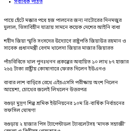
সর্বাধিক পঠিত
পায়ে হেঁটে মক্কার পথে হজ পালনের জন্য নাটোরের দিনমজুর
দুলাল, ভিসাবিহীন যাত্রায় সামনে কয়েক দেশের আইনি বাধা
শহীদ জিয়া স্মৃতি সংসদের উদ্যোগে রাষ্ট্রপতি জিয়াউর রহমান ও
সাবেক প্রধানমন্ত্রী বেগম খালেদা জিয়ার মাজার জিয়ারত
পাঁচবিবিতে খাল পুনঃখনন প্রকল্পের অব্যয়িত ১০ লাখ ৮৭ হাজার
২৬৫ টাকা রাষ্ট্রীয় কোষাগারে ফেরত দিলেন ইউএনও
বাবার লাশ বাড়িতে রেখে এইচএসসি পরীক্ষায় অংশ নিলেন
আয়েশা, চোখের জলেই লিখলেন উত্তরপত্র
বগুড়া মুদ্রণ শিল্প শ্রমিক ইউনিয়নের ১০ম ত্রি-বার্ষিক নির্বাচনের
তফসিল ঘোষণা
বগুড়ায় ২ হাজার পিস ট্যাপেন্টাডল ট্যাবলেটসহ ‘মাদক সম্রাজ্ঞী’