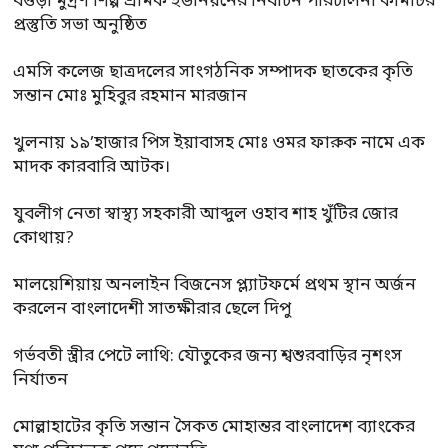
বগুড়া মুদ্রণ শিল্প শ্রমিক ইউনিয়নের নির্বাচন পরিচালনা কমিটির
প্রস্তুতি সভা অনুষ্ঠিত
এমসি কলেজ ছাত্রদলের সাংগঠনিক সম্পাদক ছাতকের কৃতি
সন্তান মোঃ মুহিবুর রহমান মারজান
খুলনায় ১৯’হাজার পিস ইয়াবাসহ মোঃ ওমর ফারুক নামে এক
মাদক কারবারি আটক।
যুবলীগ নেতা স্বাস্থ্য সহকারী আব্দুল ওহাব শাহ খুঁটির জোর
কোথায়?
মালয়েশিয়ায় অনলাইন বিজনেস প্ল্যাটফর্মে প্রথম স্থান অর্জন
করলেন বাংলাদেশী সাতক্ষীরার ছেলে দিপু
গর্ভবতী স্ত্রীর পেটে লাথি: যৌতুকের জন্য শ্বশুরবাড়ির নৃশংস
নির্যাতন
মোল্লাহাটের কৃতি সন্তান সৈকত মোহান্তর বাংলাদেশ ব্যাংকের