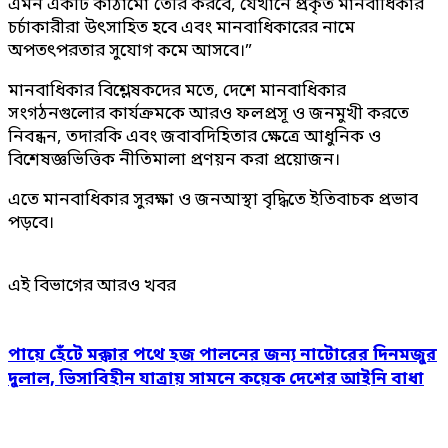
এমন একটি কাঠামো তৈরি করবে, যেখানে প্রকৃত মানবাধিকার
চর্চাকারীরা উৎসাহিত হবে এবং মানবাধিকারের নামে
অপতৎপরতার সুযোগ কমে আসবে।”
মানবাধিকার বিশ্লেষকদের মতে, দেশে মানবাধিকার
সংগঠনগুলোর কার্যক্রমকে আরও ফলপ্রসূ ও জনমুখী করতে
নিবন্ধন, তদারকি এবং জবাবদিহিতার ক্ষেত্রে আধুনিক ও
বিশেষজ্ঞভিত্তিক নীতিমালা প্রণয়ন করা প্রয়োজন।
এতে মানবাধিকার সুরক্ষা ও জনআস্থা বৃদ্ধিতে ইতিবাচক প্রভাব
পড়বে।
এই বিভাগের আরও খবর
পায়ে হেঁটে মক্কার পথে হজ পালনের জন্য নাটোরের দিনমজুর
দুলাল, ভিসাবিহীন যাত্রায় সামনে কয়েক দেশের আইনি বাধা