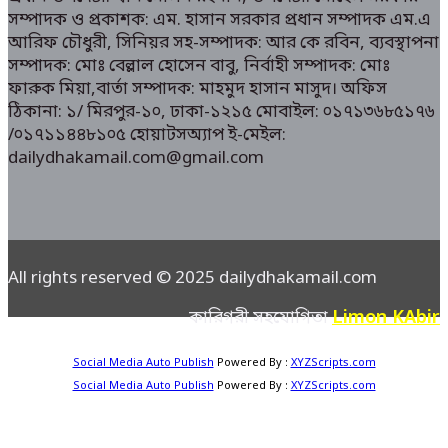
সম্পাদক ও প্রকাশক: এম. হাসান সরকার প্রধান সম্পাদক এম.এ
আরিফ চৌধুরী, সিনিয়র সহ-সম্পাদক: আর কে রবিন, ব্যবস্থাপনা
সম্পাদক: মোঃ বেল্লাল হোসেন বাবু, নির্বাহী সম্পাদক: মোঃ
ফারুক মিয়া,বার্তা সম্পাদক: মাহমুদ হাসান মাসুদ। অফিস
ঠিকানা: ১/ মিরপুর-১০, ঢাকা-১২১৫ মোবাইল: ০১৭১৩৬৮৫১৭৬
/০১৭১১৪৪৮১০৫ হোয়াটসঅ্যাপ ই-মেইল:
dailydhakamail.com@gmail.com
All rights reserved © 2025 dailydhakamail.com
Limon KAbir
কারিগরী সহযোগিতা
Social Media Auto Publish
Powered By :
XYZScripts.com
Social Media Auto Publish
Powered By :
XYZScripts.com