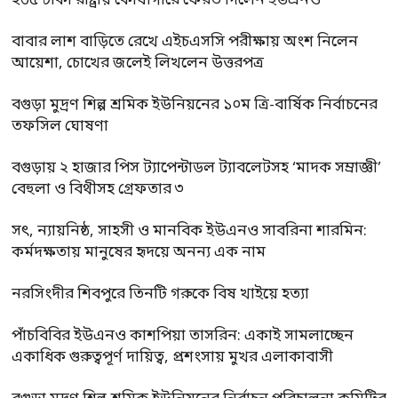
২৬৫ টাকা রাষ্ট্রীয় কোষাগারে ফেরত দিলেন ইউএনও
বাবার লাশ বাড়িতে রেখে এইচএসসি পরীক্ষায় অংশ নিলেন
আয়েশা, চোখের জলেই লিখলেন উত্তরপত্র
বগুড়া মুদ্রণ শিল্প শ্রমিক ইউনিয়নের ১০ম ত্রি-বার্ষিক নির্বাচনের
তফসিল ঘোষণা
বগুড়ায় ২ হাজার পিস ট্যাপেন্টাডল ট্যাবলেটসহ ‘মাদক সম্রাজ্ঞী’
বেহুলা ও বিথীসহ গ্রেফতার ৩
সৎ, ন্যায়নিষ্ঠ, সাহসী ও মানবিক ইউএনও সাবরিনা শারমিন:
কর্মদক্ষতায় মানুষের হৃদয়ে অনন্য এক নাম
নরসিংদীর শিবপুরে তিনটি গরুকে বিষ খাইয়ে হত্যা
পাঁচবিবির ইউএনও কাশপিয়া তাসরিন: একাই সামলাচ্ছেন
একাধিক গুরুত্বপূর্ণ দায়িত্ব, প্রশংসায় মুখর এলাকাবাসী