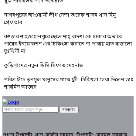
যুগ্ম পরিচালক পদে পদোন্নতি
নাগরপুরের আওয়ামী লীগ নেতা তারেক শাসম খান হিমু
গ্রেফতার
বগুড়ার শাহজাহানপুরে ছেলে শাহ্ বাদশা কে টাকার অভাবে
পায়ের ইনফেকশন এর চিকিৎসা করাতে না পারায় হাত বাড়ালো
দুঃখিনী মা
কুড়িগ্রামের নতুন ডিসি সিফাত মেহনাজ
পবিত্র ঈদে তৃনমুল মানুষের মাঝে ফ্রী- চিকিৎসা সেবা দিলেন ডাঃ
শারমিন আক্তার
প্রধান উপদেষ্টা: খান সেলিম রহমান, উপদেষ্টা: সোহেল সরকার