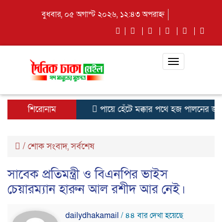
বুধবার, ০৫ অগাস্ট ২০২৬, ১২:৪৩ অপরাহ্ন
Toggle
navigation
শিরোনাম
পায়ে হেঁটে মক্কার পথে হজ পালনের জন্য ন
/
শোক সংবাদ
,
সর্বশেষ
সাবেক প্রতিমন্ত্রী ও বিএনপির ভাইস
চেয়ারম্যান হারুন আল রশীদ আর নেই।
dailydhakamail
/ ৪৪ বার দেখা হয়েছে