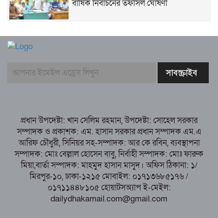
বার্ষিক নির্বাচনের তফসিল ঘোষণা
বগুড়ায় ২ হাজার পিস ট্যাপেন্টাডল ট্যাবলেটসহ
‘মাদক সম্রাজ্ঞী’ বেহুলা ও বিথীসহ গ্রেফতার ৩
সৎ, ন্যায়নিষ্ঠ, সাহসী ও মানবিক ইউএনও
সাবরিনা শারমিন: কর্মদক্ষতায় মানুষের হৃদয়ে অনন্য এক নাম
নরসিংদীর শিবপুরে তিনটি গরুকে বিষ খাইয়ে
হত্যা
প্রধান উপদেষ্টা: খান সেলিম রহমান, উপদেষ্টা: সোহেল সরকার
পাঁচবিবির ইউএনও কাশপিয়া তাসরিন: একাই
সম্পাদক ও প্রকাশক: এম. হাসান সরকার প্রধান সম্পাদক এম.এ
সামলাচ্ছেন একাধিক গুরুত্বপূর্ণ দায়িত্ব, প্রশংসায় মুখর এলাকাবাসী
আরিফ চৌধুরী, সিনিয়র সহ-সম্পাদক: আর কে রবিন, ব্যবস্থাপনা
বগুড়া মুদ্রণ শিল্প শ্রমিক ইউনিয়নের নির্বাচন
সম্পাদক: মোঃ বেল্লাল হোসেন বাবু, নির্বাহী সম্পাদক: মোঃ ফারুক
পরিচালনা কমিটির প্রস্তুতি সভা অনুষ্ঠিত
মিয়া,বার্তা সম্পাদক: মাহমুদ হাসান মাসুদ। অফিস ঠিকানা: ১/
মিরপুর-১০, ঢাকা-১২১৫ মোবাইল: ০১৭১৩৬৮৫১৭৬ /
০১৭১১৪৪৮১০৫ হোয়াটসঅ্যাপ ই-মেইল:
dailydhakamail.com@gmail.com