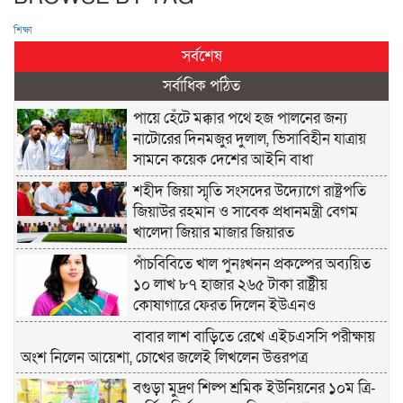
শিক্ষা
সর্বশেষ
সর্বাধিক পঠিত
পায়ে হেঁটে মক্কার পথে হজ পালনের জন্য
নাটোরের দিনমজুর দুলাল, ভিসাবিহীন যাত্রায়
সামনে কয়েক দেশের আইনি বাধা
শহীদ জিয়া স্মৃতি সংসদের উদ্যোগে রাষ্ট্রপতি
জিয়াউর রহমান ও সাবেক প্রধানমন্ত্রী বেগম
খালেদা জিয়ার মাজার জিয়ারত
পাঁচবিবিতে খাল পুনঃখনন প্রকল্পের অব্যয়িত
১০ লাখ ৮৭ হাজার ২৬৫ টাকা রাষ্ট্রীয়
কোষাগারে ফেরত দিলেন ইউএনও
বাবার লাশ বাড়িতে রেখে এইচএসসি পরীক্ষায়
অংশ নিলেন আয়েশা, চোখের জলেই লিখলেন উত্তরপত্র
বগুড়া মুদ্রণ শিল্প শ্রমিক ইউনিয়নের ১০ম ত্রি-