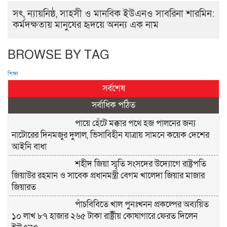
সৎ, ন্যায়নিষ্ঠ, সাহসী ও মানবিক ইউএনও সাবরিনা শারমিন:
কর্মদক্ষতায় মানুষের হৃদয়ে অনন্য এক নাম
BROWSE BY TAG
শিক্ষা
সর্বশেষ
সর্বাধিক পঠিত
পায়ে হেঁটে মক্কার পথে হজ পালনের জন্য
নাটোরের দিনমজুর দুলাল, ভিসাবিহীন যাত্রায় সামনে কয়েক দেশের
আইনি বাধা
শহীদ জিয়া স্মৃতি সংসদের উদ্যোগে রাষ্ট্রপতি
জিয়াউর রহমান ও সাবেক প্রধানমন্ত্রী বেগম খালেদা জিয়ার মাজার
জিয়ারত
পাঁচবিবিতে খাল পুনঃখনন প্রকল্পের অব্যয়িত
১০ লাখ ৮৭ হাজার ২৬৫ টাকা রাষ্ট্রীয় কোষাগারে ফেরত দিলেন