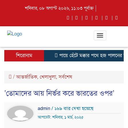
শনিবার, ০৮ অগাস্ট ২০২৬, ১১:০৩ পূর্বাহ্ন
Toggle
navigation
শিরোনাম
পায়ে হেঁটে মক্কার পথে হজ পালনের জন
/
আন্তর্জাতিক
খেলাধুলা
সর্বশেষ
,
,
‘তোমাদের আয় নির্ভর করে ভারতের ওপর’
admin
/ ১৮৯ বার দেখা হয়েছে
আপডেট: শনিবার, ১ মার্চ, ২০২৫