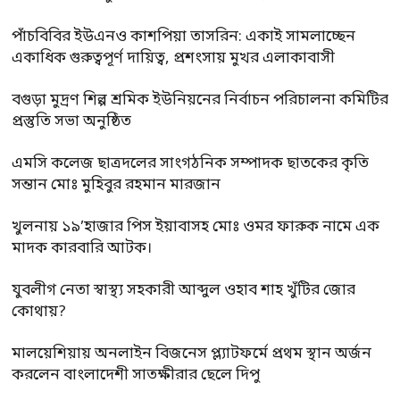
পাঁচবিবির ইউএনও কাশপিয়া তাসরিন: একাই সামলাচ্ছেন
একাধিক গুরুত্বপূর্ণ দায়িত্ব, প্রশংসায় মুখর এলাকাবাসী
বগুড়া মুদ্রণ শিল্প শ্রমিক ইউনিয়নের নির্বাচন পরিচালনা কমিটির
প্রস্তুতি সভা অনুষ্ঠিত
এমসি কলেজ ছাত্রদলের সাংগঠনিক সম্পাদক ছাতকের কৃতি
সন্তান মোঃ মুহিবুর রহমান মারজান
খুলনায় ১৯’হাজার পিস ইয়াবাসহ মোঃ ওমর ফারুক নামে এক
মাদক কারবারি আটক।
যুবলীগ নেতা স্বাস্থ্য সহকারী আব্দুল ওহাব শাহ খুঁটির জোর
কোথায়?
মালয়েশিয়ায় অনলাইন বিজনেস প্ল্যাটফর্মে প্রথম স্থান অর্জন
করলেন বাংলাদেশী সাতক্ষীরার ছেলে দিপু