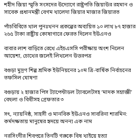
শহীদ জিয়া স্মৃতি সংসদের উদ্যোগে রাষ্ট্রপতি জিয়াউর রহমান ও
সাবেক প্রধানমন্ত্রী বেগম খালেদা জিয়ার মাজার জিয়ারত
পাঁচবিবিতে খাল পুনঃখনন প্রকল্পের অব্যয়িত ১০ লাখ ৮৭ হাজার
২৬৫ টাকা রাষ্ট্রীয় কোষাগারে ফেরত দিলেন ইউএনও
বাবার লাশ বাড়িতে রেখে এইচএসসি পরীক্ষায় অংশ নিলেন
আয়েশা, চোখের জলেই লিখলেন উত্তরপত্র
বগুড়া মুদ্রণ শিল্প শ্রমিক ইউনিয়নের ১০ম ত্রি-বার্ষিক নির্বাচনের
তফসিল ঘোষণা
বগুড়ায় ২ হাজার পিস ট্যাপেন্টাডল ট্যাবলেটসহ ‘মাদক সম্রাজ্ঞী’
বেহুলা ও বিথীসহ গ্রেফতার ৩
সৎ, ন্যায়নিষ্ঠ, সাহসী ও মানবিক ইউএনও সাবরিনা শারমিন:
কর্মদক্ষতায় মানুষের হৃদয়ে অনন্য এক নাম
নরসিংদীর শিবপুরে তিনটি গরুকে বিষ খাইয়ে হত্যা