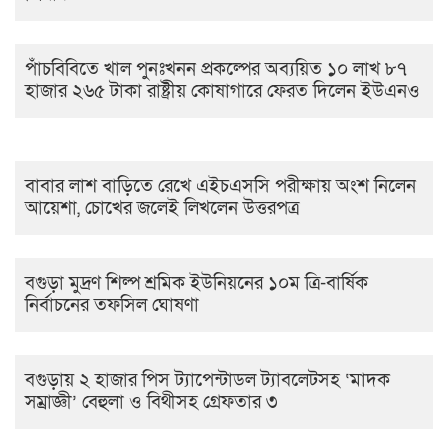
পাঁচবিবিতে খাল পুনঃখনন প্রকল্পের অব্যয়িত ১০ লাখ ৮৭
হাজার ২৬৫ টাকা রাষ্ট্রীয় কোষাগারে ফেরত দিলেন ইউএনও
বাবার লাশ বাড়িতে রেখে এইচএসসি পরীক্ষায় অংশ নিলেন
আয়েশা, চোখের জলেই লিখলেন উত্তরপত্র
বগুড়া মুদ্রণ শিল্প শ্রমিক ইউনিয়নের ১০ম ত্রি-বার্ষিক
নির্বাচনের তফসিল ঘোষণা
বগুড়ায় ২ হাজার পিস ট্যাপেন্টাডল ট্যাবলেটসহ ‘মাদক
সম্রাজ্ঞী’ বেহুলা ও বিথীসহ গ্রেফতার ৩