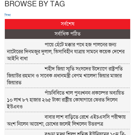
BROWSE BY TAG
শিক্ষা
সর্বশেষ
সর্বাধিক পঠিত
পায়ে হেঁটে মক্কার পথে হজ পালনের জন্য
নাটোরের দিনমজুর দুলাল, ভিসাবিহীন যাত্রায় সামনে কয়েক দেশের
আইনি বাধা
শহীদ জিয়া স্মৃতি সংসদের উদ্যোগে রাষ্ট্রপতি
জিয়াউর রহমান ও সাবেক প্রধানমন্ত্রী বেগম খালেদা জিয়ার মাজার
জিয়ারত
পাঁচবিবিতে খাল পুনঃখনন প্রকল্পের অব্যয়িত
১০ লাখ ৮৭ হাজার ২৬৫ টাকা রাষ্ট্রীয় কোষাগারে ফেরত দিলেন
ইউএনও
বাবার লাশ বাড়িতে রেখে এইচএসসি পরীক্ষায়
অংশ নিলেন আয়েশা, চোখের জলেই লিখলেন উত্তরপত্র
বগুড়া মুদ্রণ শিল্প শ্রমিক ইউনিয়নের ১০ম ত্রি-