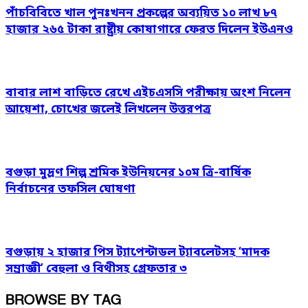
পাঁচবিবিতে খাল পুনঃখনন প্রকল্পের অব্যয়িত ১০ লাখ ৮৭
হাজার ২৬৫ টাকা রাষ্ট্রীয় কোষাগারে ফেরত দিলেন ইউএনও
বাবার লাশ বাড়িতে রেখে এইচএসসি পরীক্ষায় অংশ নিলেন
আয়েশা, চোখের জলেই লিখলেন উত্তরপত্র
বগুড়া মুদ্রণ শিল্প শ্রমিক ইউনিয়নের ১০ম ত্রি-বার্ষিক
নির্বাচনের তফসিল ঘোষণা
বগুড়ায় ২ হাজার পিস ট্যাপেন্টাডল ট্যাবলেটসহ ‘মাদক
সম্রাজ্ঞী’ বেহুলা ও বিথীসহ গ্রেফতার ৩
BROWSE BY TAG