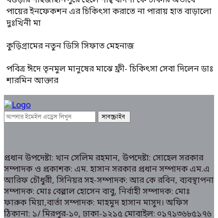
বগুড়ার শাহজাহানপুরে ছেলে শাহ্ বাদশা কে টাকার অভাবে
পায়ের ইনফেকশন এর চিকিৎসা করাতে না পারায় হাত বাড়ালো
দুঃখিনী মা
কুড়িগ্রামের নতুন ডিসি সিফাত মেহনাজ
পবিত্র ঈদে তৃনমুল মানুষের মাঝে ফ্রী- চিকিৎসা সেবা দিলেন ডাঃ
শারমিন আক্তার
প্রধান উপদেষ্টা: খান সেলিম রহমান, উপদেষ্টা: সোহেল সরকার
সম্পাদক ও প্রকাশক: এম. হাসান সরকার প্রধান সম্পাদক এম.এ
আরিফ চৌধুরী, সিনিয়র সহ-সম্পাদক: আর কে রবিন, ব্যবস্থাপনা
সম্পাদক: মোঃ বেল্লাল হোসেন বাবু, নির্বাহী সম্পাদক: মোঃ
ফারুক মিয়া,বার্তা সম্পাদক: মাহমুদ হাসান মাসুদ। অফিস
ঠিকানা: ১/ মিরপুর-১০, ঢাকা-১২১৫ মোবাইল: ০১৭১৩৬৮৫১৭৬