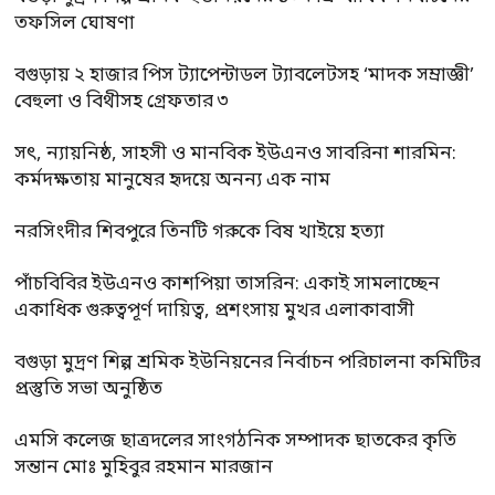
তফসিল ঘোষণা
বগুড়ায় ২ হাজার পিস ট্যাপেন্টাডল ট্যাবলেটসহ ‘মাদক সম্রাজ্ঞী’
বেহুলা ও বিথীসহ গ্রেফতার ৩
সৎ, ন্যায়নিষ্ঠ, সাহসী ও মানবিক ইউএনও সাবরিনা শারমিন:
কর্মদক্ষতায় মানুষের হৃদয়ে অনন্য এক নাম
নরসিংদীর শিবপুরে তিনটি গরুকে বিষ খাইয়ে হত্যা
পাঁচবিবির ইউএনও কাশপিয়া তাসরিন: একাই সামলাচ্ছেন
একাধিক গুরুত্বপূর্ণ দায়িত্ব, প্রশংসায় মুখর এলাকাবাসী
বগুড়া মুদ্রণ শিল্প শ্রমিক ইউনিয়নের নির্বাচন পরিচালনা কমিটির
প্রস্তুতি সভা অনুষ্ঠিত
এমসি কলেজ ছাত্রদলের সাংগঠনিক সম্পাদক ছাতকের কৃতি
সন্তান মোঃ মুহিবুর রহমান মারজান