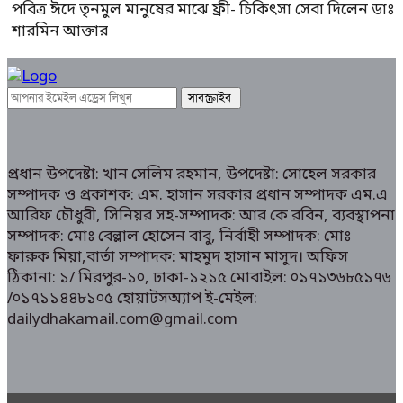
পবিত্র ঈদে তৃনমুল মানুষের মাঝে ফ্রী- চিকিৎসা সেবা দিলেন ডাঃ
শারমিন আক্তার
প্রধান উপদেষ্টা: খান সেলিম রহমান, উপদেষ্টা: সোহেল সরকার
সম্পাদক ও প্রকাশক: এম. হাসান সরকার প্রধান সম্পাদক এম.এ
আরিফ চৌধুরী, সিনিয়র সহ-সম্পাদক: আর কে রবিন, ব্যবস্থাপনা
সম্পাদক: মোঃ বেল্লাল হোসেন বাবু, নির্বাহী সম্পাদক: মোঃ
ফারুক মিয়া,বার্তা সম্পাদক: মাহমুদ হাসান মাসুদ। অফিস
ঠিকানা: ১/ মিরপুর-১০, ঢাকা-১২১৫ মোবাইল: ০১৭১৩৬৮৫১৭৬
/০১৭১১৪৪৮১০৫ হোয়াটসঅ্যাপ ই-মেইল:
dailydhakamail.com@gmail.com