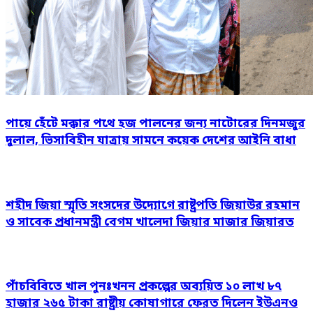
পায়ে হেঁটে মক্কার পথে হজ পালনের জন্য নাটোরের দিনমজুর
দুলাল, ভিসাবিহীন যাত্রায় সামনে কয়েক দেশের আইনি বাধা
শহীদ জিয়া স্মৃতি সংসদের উদ্যোগে রাষ্ট্রপতি জিয়াউর রহমান
ও সাবেক প্রধানমন্ত্রী বেগম খালেদা জিয়ার মাজার জিয়ারত
পাঁচবিবিতে খাল পুনঃখনন প্রকল্পের অব্যয়িত ১০ লাখ ৮৭
হাজার ২৬৫ টাকা রাষ্ট্রীয় কোষাগারে ফেরত দিলেন ইউএনও