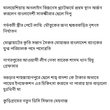
মালয়েশিয়ায় অনলাইন বিজনেস প্ল্যাটফর্মে প্রথম স্থান অর্জন
করলেন বাংলাদেশী সাতক্ষীরার ছেলে দিপু
গর্ভবতী স্ত্রীর পেটে লাথি: যৌতুকের জন্য শ্বশুরবাড়ির নৃশংস
নির্যাতন
মোল্লাহাটের কৃতি সন্তান সৈকত মোহান্তর বাংলাদেশ ব্যাংকের
যুগ্ম পরিচালক পদে পদোন্নতি
নাগরপুরের আওয়ামী লীগ নেতা তারেক শাসম খান হিমু
গ্রেফতার
বগুড়ার শাহজাহানপুরে ছেলে শাহ্ বাদশা কে টাকার অভাবে
পায়ের ইনফেকশন এর চিকিৎসা করাতে না পারায় হাত বাড়ালো
দুঃখিনী মা
কুড়িগ্রামের নতুন ডিসি সিফাত মেহনাজ