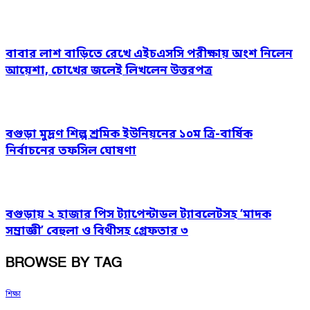
বাবার লাশ বাড়িতে রেখে এইচএসসি পরীক্ষায় অংশ নিলেন
আয়েশা, চোখের জলেই লিখলেন উত্তরপত্র
বগুড়া মুদ্রণ শিল্প শ্রমিক ইউনিয়নের ১০ম ত্রি-বার্ষিক
নির্বাচনের তফসিল ঘোষণা
বগুড়ায় ২ হাজার পিস ট্যাপেন্টাডল ট্যাবলেটসহ ‘মাদক
সম্রাজ্ঞী’ বেহুলা ও বিথীসহ গ্রেফতার ৩
BROWSE BY TAG
শিক্ষা