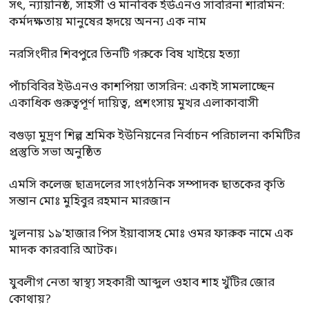
সৎ, ন্যায়নিষ্ঠ, সাহসী ও মানবিক ইউএনও সাবরিনা শারমিন:
কর্মদক্ষতায় মানুষের হৃদয়ে অনন্য এক নাম
নরসিংদীর শিবপুরে তিনটি গরুকে বিষ খাইয়ে হত্যা
পাঁচবিবির ইউএনও কাশপিয়া তাসরিন: একাই সামলাচ্ছেন
একাধিক গুরুত্বপূর্ণ দায়িত্ব, প্রশংসায় মুখর এলাকাবাসী
বগুড়া মুদ্রণ শিল্প শ্রমিক ইউনিয়নের নির্বাচন পরিচালনা কমিটির
প্রস্তুতি সভা অনুষ্ঠিত
এমসি কলেজ ছাত্রদলের সাংগঠনিক সম্পাদক ছাতকের কৃতি
সন্তান মোঃ মুহিবুর রহমান মারজান
খুলনায় ১৯’হাজার পিস ইয়াবাসহ মোঃ ওমর ফারুক নামে এক
মাদক কারবারি আটক।
যুবলীগ নেতা স্বাস্থ্য সহকারী আব্দুল ওহাব শাহ খুঁটির জোর
কোথায়?