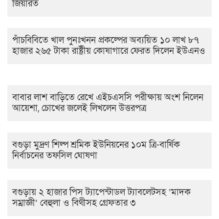
জিয়ারত
পাঁচবিবিতে খাল পুনঃখনন প্রকল্পের অব্যয়িত ১০ লাখ ৮৭
হাজার ২৬৫ টাকা রাষ্ট্রীয় কোষাগারে ফেরত দিলেন ইউএনও
বাবার লাশ বাড়িতে রেখে এইচএসসি পরীক্ষায় অংশ নিলেন
আয়েশা, চোখের জলেই লিখলেন উত্তরপত্র
বগুড়া মুদ্রণ শিল্প শ্রমিক ইউনিয়নের ১০ম ত্রি-বার্ষিক
নির্বাচনের তফসিল ঘোষণা
বগুড়ায় ২ হাজার পিস ট্যাপেন্টাডল ট্যাবলেটসহ ‘মাদক
সম্রাজ্ঞী’ বেহুলা ও বিথীসহ গ্রেফতার ৩