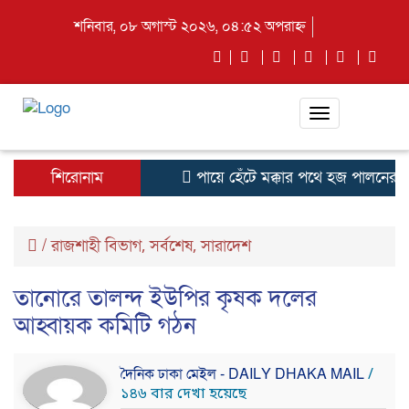
শনিবার, ০৮ অগাস্ট ২০২৬, ০৪:৫২ অপরাহ্ন
Toggle
navigation
শিরোনাম
পায়ে হেঁটে মক্কার পথে হজ পালনের জ
/
রাজশাহী বিভাগ
সর্বশেষ
সারাদেশ
,
,
তানোরে তালন্দ ইউপির কৃষক দলের
আহ্বায়ক কমিটি গঠন
দৈনিক ঢাকা মেইল - DAILY DHAKA MAIL
/
১৪৬ বার দেখা হয়েছে