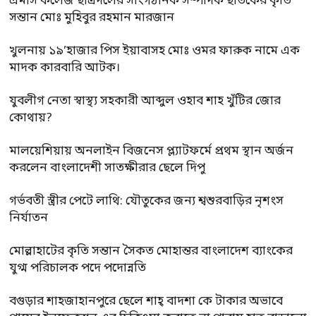
এমসি কলেজ ছাত্রদলের সাংগঠনিক সম্পাদক ছাতকের কৃতি
সন্তান মোঃ মুহিবুর রহমান মারজান
খুলনায় ১৯’হাজার পিস ইয়াবাসহ মোঃ ওমর ফারুক নামে এক
মাদক কারবারি আটক।
যুবলীগ নেতা স্বাস্থ্য সহকারী আব্দুল ওহাব শাহ খুঁটির জোর
কোথায়?
মালয়েশিয়ায় অনলাইন বিজনেস প্ল্যাটফর্মে প্রথম স্থান অর্জন
করলেন বাংলাদেশী সাতক্ষীরার ছেলে দিপু
গর্ভবতী স্ত্রীর পেটে লাথি: যৌতুকের জন্য শ্বশুরবাড়ির নৃশংস
নির্যাতন
মোল্লাহাটের কৃতি সন্তান সৈকত মোহান্তর বাংলাদেশ ব্যাংকের
যুগ্ম পরিচালক পদে পদোন্নতি
বগুড়ার শাহজাহানপুরে ছেলে শাহ্ বাদশা কে টাকার অভাবে