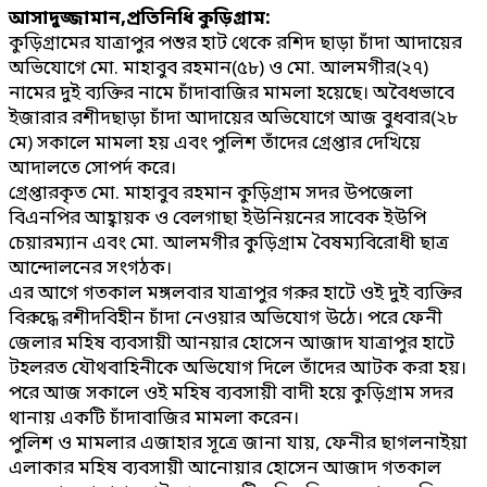
আসাদুজ্জামান,প্রতিনিধি কুড়িগ্রাম:
কুড়িগ্রামের যাত্রাপুর পশুর হাট থেকে রশিদ ছাড়া চাঁদা আদায়ের
অভিযোগে মো. মাহাবুব রহমান(৫৮) ও মো. আলমগীর(২৭)
নামের দুই ব্যক্তির নামে চাঁদাবাজির মামলা হয়েছে। অবৈধভাবে
ইজারার রশীদছাড়া চাঁদা আদায়ের অভিযোগে আজ বুধবার(২৮
মে) সকালে মামলা হয় এবং পুলিশ তাঁদের গ্রেপ্তার দেখিয়ে
আদালতে সোপর্দ করে।
গ্রেপ্তারকৃত মো. মাহাবুব রহমান কুড়িগ্রাম সদর উপজেলা
বিএনপির আহ্বায়ক ও বেলগাছা ইউনিয়নের সাবেক ইউপি
চেয়ারম্যান এবং মো. আলমগীর কুড়িগ্রাম বৈষম্যবিরোধী ছাত্র
আন্দোলনের সংগঠক।
এর আগে গতকাল মঙ্গলবার যাত্রাপুর গরুর হাটে ওই দুই ব্যক্তির
বিরুদ্ধে রশীদবিহীন চাঁদা নেওয়ার অভিযোগ উঠে। পরে ফেনী
জেলার মহিষ ব্যবসায়ী আনয়ার হোসেন আজাদ যাত্রাপুর হাটে
টহলরত যৌথবাহিনীকে অভিযোগ দিলে তাঁদের আটক করা হয়।
পরে আজ সকালে ওই মহিষ ব্যবসায়ী বাদী হয়ে কুড়িগ্রাম সদর
থানায় একটি চাঁদাবাজির মামলা করেন।
পুলিশ ও মামলার এজাহার সূত্রে জানা যায়, ফেনীর ছাগলনাইয়া
এলাকার মহিষ ব্যবসায়ী আনোয়ার হোসেন আজাদ গতকাল