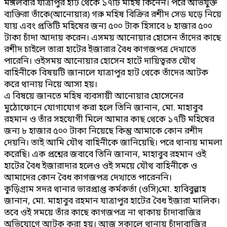
মঙ্গলবার যাত্রাপুর হাট থেকে ১৭টি মহিষ কিনেন। পরে অভিযুক্ত
ব্যক্তিরা তাঁকে(আনোয়ার) গরু মহিষ বিক্রির রশীদ সেড ঘড়ে নিয়ে
যায় এবং প্রতিটি মহিষের জন্য ৫০০ টাক হিসাবে ৮ হাজার ৫০০
টাকা চাঁদা আদায় করেন। এসময় আনোয়ার হোসেন তাঁদের কাছে
রশীদ চাইলে তারা হাটের ইজারার বৈধ কাগজপত্র দেখাতে
পারেনি। ওইসময় আনোয়ার হোসেন হাটে দায়িত্বরত যৌথ
বাহিনীকে বিষয়টি জানালে যাত্রাপুর হাট থেকে তাঁদের আটক
করে থানায় নিয়ে আসা হয়।
এ বিষয়ে জানতে মহিষ ব্যবসায়ী আনোয়ার হোসেনের
মুঠোফোনে যোগাযোগ করা হলে তিনি জানান, মো. মাহাবুব
রহমান ও তাঁর সহযোগী মিলে আমার কাছ থেকে ১৭টি মহিষের
জন্য ৮ হাজার ৫০০ টাকা নিয়েছে কিন্তু আমাকে কোন রশীদ
দেয়নি। তাই আমি যৌথ বাহিনীকে জানিয়েছি। পরে থানায় মামলা
করেছি। এক প্রশ্নের জবাবে তিনি জানান, মাহাবুব রহমান ওই
হাটের বৈধ ইজারাদার হলেও ওই সময়ে যৌথ বাহিনীকে ও
আমাদের কোন বৈধ কাগজপত্র দেখাতে পারেননি।
কুড়িগ্রাম সদর থানার ভারপ্রাপ্ত কর্মকর্তা (ওসি)মো. হাবিবুল্লাহ
জানান, মো. মাহাবুব রহমান যাত্রাপুর হাটের বৈধ ইজারা মালিক।
তবে ওই সময়ে তাঁর কাছে কাগজপত্র না থাকায় চাঁদাবাজির
অভিযোগে আটক করা হয়। আজ সকালে থানায় চাঁদাবাজির