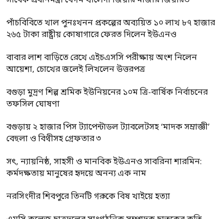
সাবেক প্রধানমন্ত্রী বেগম খালেদা জিয়ার মাজার জিয়ারত
পাঁচবিবিতে খাল পুনঃখনন প্রকল্পের অব্যয়িত ১০ লাখ ৮৭ হাজার
২৬৫ টাকা রাষ্ট্রীয় কোষাগারে ফেরত দিলেন ইউএনও
বাবার লাশ বাড়িতে রেখে এইচএসসি পরীক্ষায় অংশ নিলেন
আয়েশা, চোখের জলেই লিখলেন উত্তরপত্র
বগুড়া মুদ্রণ শিল্প শ্রমিক ইউনিয়নের ১০ম ত্রি-বার্ষিক নির্বাচনের
তফসিল ঘোষণা
বগুড়ায় ২ হাজার পিস ট্যাপেন্টাডল ট্যাবলেটসহ ‘মাদক সম্রাজ্ঞী’
বেহুলা ও বিথীসহ গ্রেফতার ৩
সৎ, ন্যায়নিষ্ঠ, সাহসী ও মানবিক ইউএনও সাবরিনা শারমিন:
কর্মদক্ষতায় মানুষের হৃদয়ে অনন্য এক নাম
নরসিংদীর শিবপুরে তিনটি গরুকে বিষ খাইয়ে হত্যা