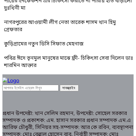
পায়ের ইনফেকশন এর চিকিৎসা করাতে না পারায় হাত বাড়ালো
দুঃখিনী মা
নাগরপুরের আওয়ামী লীগ নেতা তারেক শাসম খান হিমু
গ্রেফতার
কুড়িগ্রামের নতুন ডিসি সিফাত মেহনাজ
পবিত্র ঈদে তৃনমুল মানুষের মাঝে ফ্রী- চিকিৎসা সেবা দিলেন ডাঃ
শারমিন আক্তার
প্রধান উপদেষ্টা: খান সেলিম রহমান, উপদেষ্টা: সোহেল সরকার
সম্পাদক ও প্রকাশক: এম. হাসান সরকার প্রধান সম্পাদক এম.এ
আরিফ চৌধুরী, সিনিয়র সহ-সম্পাদক: আর কে রবিন, ব্যবস্থাপনা
সম্পাদক: মোঃ বেল্লাল হোসেন বাবু, নির্বাহী সম্পাদক: মোঃ