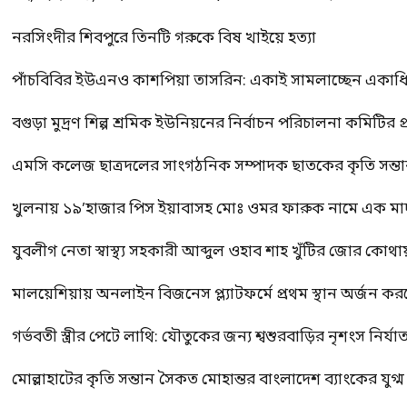
নরসিংদীর শিবপুরে তিনটি গরুকে বিষ খাইয়ে হত্যা
পাঁচবিবির ইউএনও কাশপিয়া তাসরিন: একাই সামলাচ্ছেন একাধিক গুর
বগুড়া মুদ্রণ শিল্প শ্রমিক ইউনিয়নের নির্বাচন পরিচালনা কমিটির প্র
এমসি কলেজ ছাত্রদলের সাংগঠনিক সম্পাদক ছাতকের কৃতি সন্তা
খুলনায় ১৯’হাজার পিস ইয়াবাসহ মোঃ ওমর ফারুক নামে এক 
যুবলীগ নেতা স্বাস্থ্য সহকারী আব্দুল ওহাব শাহ খুঁটির জোর কোথা
মালয়েশিয়ায় অনলাইন বিজনেস প্ল্যাটফর্মে প্রথম স্থান অর্জন ক
গর্ভবতী স্ত্রীর পেটে লাথি: যৌতুকের জন্য শ্বশুরবাড়ির নৃশংস নির্যা
মোল্লাহাটের কৃতি সন্তান সৈকত মোহান্তর বাংলাদেশ ব্যাংকের যুগ