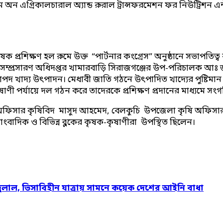
াম অন এগ্রিকালচারাল অ্যান্ড রুরাল ট্রান্সফরমেশন ফর নিউট্রিশন এন
 প্রশিক্ষণ হল রুমে উক্ত “পার্টনার কংগ্রেস” অনুষ্ঠানে সভাপত
কৃষি সম্প্রসারণ অধিদপ্তর খামারবাড়ি সিরাজগঞ্জের উপ-পরিচালক আ
াপদ খাদ্য উৎপাদন। মেধাবী জাতি গঠনে উৎপাদিত খাদ্যের পুষ্টিমা
ৃষাণী পর্যায়ে দল গঠন করে তাদেরকে প্রশিক্ষণ প্রদানের মাধ্যমে সং
িং অফিসার কৃষিবিদ মাসুদ আহমেদ, বেলকুচি উপজেলা কৃষি অফিসার 
 সাংবাদিক ও বিভিন্ন ব্লকের কৃষক-কৃষাণীরা উপস্থিত ছিলেন।
দুলাল, ভিসাবিহীন যাত্রায় সামনে কয়েক দেশের আইনি বাধা