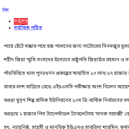
শিক্ষা
সর্বশেষ
সর্বাধিক পঠিত
পায়ে হেঁটে মক্কার পথে হজ পালনের জন্য নাটোরের দিনমজুর দুল
শহীদ জিয়া স্মৃতি সংসদের উদ্যোগে রাষ্ট্রপতি জিয়াউর রহমান ও স
পাঁচবিবিতে খাল পুনঃখনন প্রকল্পের অব্যয়িত ১০ লাখ ৮৭ হাজার
বাবার লাশ বাড়িতে রেখে এইচএসসি পরীক্ষায় অংশ নিলেন আয়ে
বগুড়া মুদ্রণ শিল্প শ্রমিক ইউনিয়নের ১০ম ত্রি-বার্ষিক নির্বাচনে
বগুড়ায় ২ হাজার পিস ট্যাপেন্টাডল ট্যাবলেটসহ ‘মাদক সম্রাজ্ঞী’ 
সৎ, ন্যায়নিষ্ঠ, সাহসী ও মানবিক ইউএনও সাবরিনা শারমিন: কর্ম