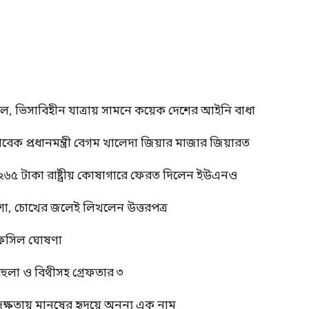
াল, ভিসাবিহীন যাত্রায় সামনে কয়েক দেশের আইনি বাধা
াবেক প্রধানমন্ত্রী বেগম খালেদা জিয়ার মাজার জিয়ারত
 ২৬৫ টাকা রাষ্ট্রীয় কোষাগারে ফেরত দিলেন ইউএনও
শা, চোখের জলেই লিখলেন উত্তরপত্র
র তফসিল ঘোষণা
বেহুলা ও বিথীসহ গ্রেফতার ৩
দক্ষতায় মানুষের হৃদয়ে অনন্য এক নাম