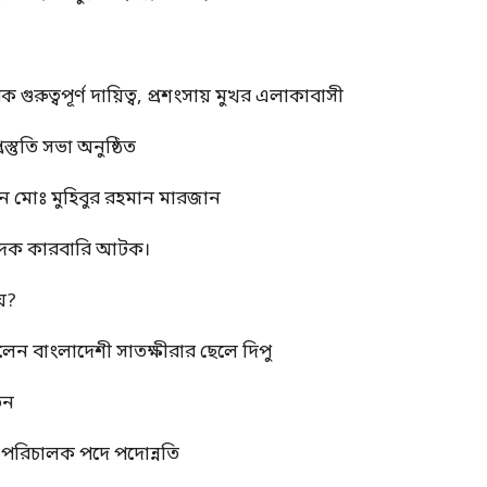
ুত্বপূর্ণ দায়িত্ব, প্রশংসায় মুখর এলাকাবাসী
স্তুতি সভা অনুষ্ঠিত
ন মোঃ মুহিবুর রহমান মারজান
মাদক কারবারি আটক।
য়?
রলেন বাংলাদেশী সাতক্ষীরার ছেলে দিপু
তন
্ম পরিচালক পদে পদোন্নতি