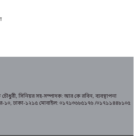
া
 চৌধুরী, সিনিয়র সহ-সম্পাদক: আর কে রবিন, ব্যবস্থাপনা
১/ মিরপুর-১০, ঢাকা-১২১৫ মোবাইল: ০১৭১৩৬৮৫১৭৬ /০১৭১১৪৪৮১০৫