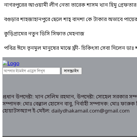
নাগরপুরের আওয়ামী লীগ নেতা তারেক শাসম খান হিমু গ্রেফতার
বগুড়ার শাহজাহানপুরে ছেলে শাহ্ বাদশা কে টাকার অভাবে পায়
কুড়িগ্রামের নতুন ডিসি সিফাত মেহনাজ
পবিত্র ঈদে তৃনমুল মানুষের মাঝে ফ্রী- চিকিৎসা সেবা দিলেন ডা
প্রধান উপদেষ্টা: খান সেলিম রহমান, উপদেষ্টা: সোহেল সরকার স
সম্পাদক: মোঃ বেল্লাল হোসেন বাবু, নির্বাহী সম্পাদক: মোঃ ফা
হোয়াটসঅ্যাপ ই-মেইল: dailydhakamail.com@gmail.com