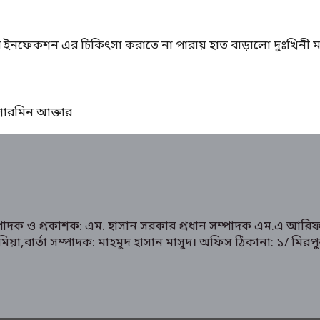
ের ইনফেকশন এর চিকিৎসা করাতে না পারায় হাত বাড়ালো দুঃখিনী ম
ঃ শারমিন আক্তার
ম্পাদক ও প্রকাশক: এম. হাসান সরকার প্রধান সম্পাদক এম.এ আরিফ
রুক মিয়া,বার্তা সম্পাদক: মাহমুদ হাসান মাসুদ। অফিস ঠিকানা: 