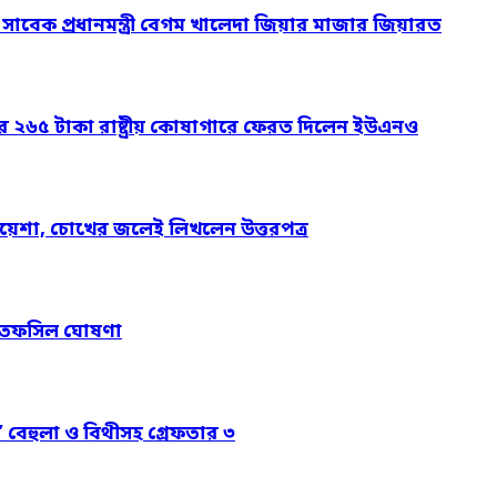
ও সাবেক প্রধানমন্ত্রী বেগম খালেদা জিয়ার মাজার জিয়ারত
ার ২৬৫ টাকা রাষ্ট্রীয় কোষাগারে ফেরত দিলেন ইউএনও
য়েশা, চোখের জলেই লিখলেন উত্তরপত্র
নের তফসিল ঘোষণা
’ বেহুলা ও বিথীসহ গ্রেফতার ৩