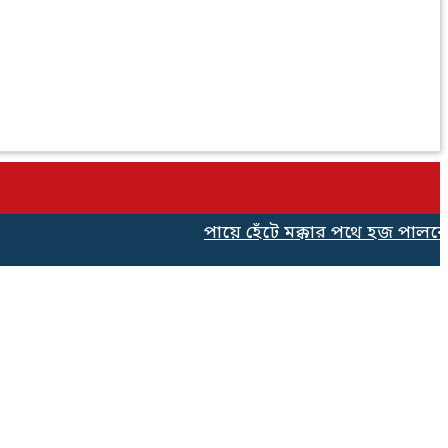
পায়ে হেঁটে মক্কার পথে হজ পালনের জ