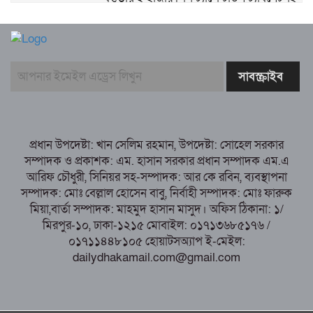
‘মাদক সম্রাজ্ঞী’ বেহুলা ও বিথীসহ গ্রেফতার ৩
সৎ, ন্যায়নিষ্ঠ, সাহসী ও মানবিক ইউএনও
সাবরিনা শারমিন: কর্মদক্ষতায় মানুষের হৃদয়ে অনন্য এক নাম
নরসিংদীর শিবপুরে তিনটি গরুকে বিষ খাইয়ে
হত্যা
পাঁচবিবির ইউএনও কাশপিয়া তাসরিন: একাই
সামলাচ্ছেন একাধিক গুরুত্বপূর্ণ দায়িত্ব, প্রশংসায় মুখর এলাকাবাসী
প্রধান উপদেষ্টা: খান সেলিম রহমান, উপদেষ্টা: সোহেল সরকার
বগুড়া মুদ্রণ শিল্প শ্রমিক ইউনিয়নের নির্বাচন
সম্পাদক ও প্রকাশক: এম. হাসান সরকার প্রধান সম্পাদক এম.এ
পরিচালনা কমিটির প্রস্তুতি সভা অনুষ্ঠিত
আরিফ চৌধুরী, সিনিয়র সহ-সম্পাদক: আর কে রবিন, ব্যবস্থাপনা
সম্পাদক: মোঃ বেল্লাল হোসেন বাবু, নির্বাহী সম্পাদক: মোঃ ফারুক
মিয়া,বার্তা সম্পাদক: মাহমুদ হাসান মাসুদ। অফিস ঠিকানা: ১/
মিরপুর-১০, ঢাকা-১২১৫ মোবাইল: ০১৭১৩৬৮৫১৭৬ /
০১৭১১৪৪৮১০৫ হোয়াটসঅ্যাপ ই-মেইল:
dailydhakamail.com@gmail.com