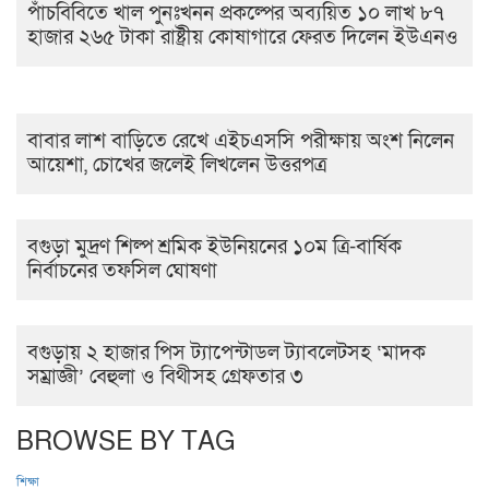
পাঁচবিবিতে খাল পুনঃখনন প্রকল্পের অব্যয়িত ১০ লাখ ৮৭
হাজার ২৬৫ টাকা রাষ্ট্রীয় কোষাগারে ফেরত দিলেন ইউএনও
বাবার লাশ বাড়িতে রেখে এইচএসসি পরীক্ষায় অংশ নিলেন
আয়েশা, চোখের জলেই লিখলেন উত্তরপত্র
বগুড়া মুদ্রণ শিল্প শ্রমিক ইউনিয়নের ১০ম ত্রি-বার্ষিক
নির্বাচনের তফসিল ঘোষণা
বগুড়ায় ২ হাজার পিস ট্যাপেন্টাডল ট্যাবলেটসহ ‘মাদক
সম্রাজ্ঞী’ বেহুলা ও বিথীসহ গ্রেফতার ৩
BROWSE BY TAG
শিক্ষা