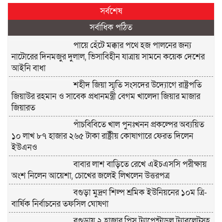
সর্বশেষ
সর্বাধিক পঠিত
পায়ে হেঁটে মক্কার পথে হজ পালনের জন্য
নাটোরের দিনমজুর দুলাল, ভিসাবিহীন যাত্রায় সামনে কয়েক দেশের
আইনি বাধা
শহীদ জিয়া স্মৃতি সংসদের উদ্যোগে রাষ্ট্রপতি
জিয়াউর রহমান ও সাবেক প্রধানমন্ত্রী বেগম খালেদা জিয়ার মাজার
জিয়ারত
পাঁচবিবিতে খাল পুনঃখনন প্রকল্পের অব্যয়িত
১০ লাখ ৮৭ হাজার ২৬৫ টাকা রাষ্ট্রীয় কোষাগারে ফেরত দিলেন
ইউএনও
বাবার লাশ বাড়িতে রেখে এইচএসসি পরীক্ষায়
অংশ নিলেন আয়েশা, চোখের জলেই লিখলেন উত্তরপত্র
বগুড়া মুদ্রণ শিল্প শ্রমিক ইউনিয়নের ১০ম ত্রি-
বার্ষিক নির্বাচনের তফসিল ঘোষণা
বগুড়ায় ২ হাজার পিস ট্যাপেন্টাডল ট্যাবলেটসহ