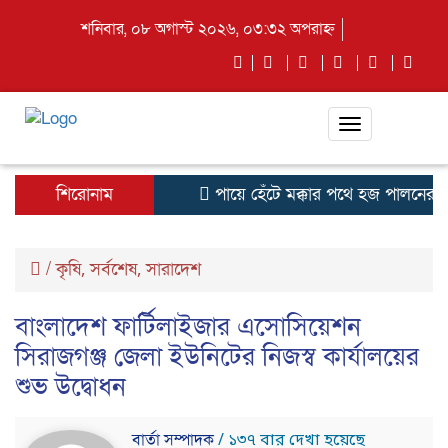
শনিবার, ০৮ অগাস্ট ২০২৬, ০৩:৩২ অপরাহ্ন
Toggle
navigation
শিরোনাম
পায়ে হেঁটে মক্কার পথে হজ পালনের জ
/
কৃষি
সর্বশেষ
সারাদেশ
,
,
বাংলাদেশ ফার্টিলাইজার এসোসিয়েশন
সিরাজগঞ্জ জেলা ইউনিটের নিজস্ব কার্যালয়ের
শুভ উদ্বোধন
বার্তা সম্পাদক
/ ১৩৭ বার দেখা হয়েছে