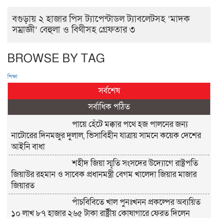
বগুড়ায় ২ হাজার পিস ট্যাপেন্টাডল ট্যাবলেটসহ ‘মাদক
সম্রাজ্ঞী’ বেহুলা ও বিথীসহ গ্রেফতার ৩
BROWSE BY TAG
শিক্ষা
সর্বশেষ
সর্বাধিক পঠিত
পায়ে হেঁটে মক্কার পথে হজ পালনের জন্য
নাটোরের দিনমজুর দুলাল, ভিসাবিহীন যাত্রায় সামনে কয়েক দেশের
আইনি বাধা
শহীদ জিয়া স্মৃতি সংসদের উদ্যোগে রাষ্ট্রপতি
জিয়াউর রহমান ও সাবেক প্রধানমন্ত্রী বেগম খালেদা জিয়ার মাজার
জিয়ারত
পাঁচবিবিতে খাল পুনঃখনন প্রকল্পের অব্যয়িত
১০ লাখ ৮৭ হাজার ২৬৫ টাকা রাষ্ট্রীয় কোষাগারে ফেরত দিলেন