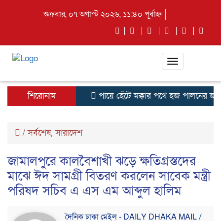
শুক্রবার, ০৭ অগাস্ট ২০২৬, ১১:৪০ পূর্বাহ্ন
Toggle
navigation
শিরোনাম
পায়ে হেঁটে মক্কার পথে হজ পালনের জন্য
/
সর্বশেষ
সারাদেশ
,
জামালপুরে কালবৈশাখী ঝড়ে ক্ষতিগ্রস্তদের
মাঝে ঈদ সামগ্রী বিতরণ করলেন সাবেক মন্ত্রী
পরিষদ সচিব এ এস এম আব্দুল হালিম
দৈনিক ঢাকা মেইল - DAILY DHAKA MAIL
/