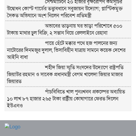
সেন্টমার্টিনে ২০ হাজার বৃক্ষরোপণ কর্মসূচির
উদ্বোধন কোস্ট গার্ডের তত্ত্বাবধানে সবুজায়ন উদ্যোগ; প্লাস্টিকমুক্ত
সৈকত অভিযানে অংশ নিলেন পরিবেশ প্রতিমন্ত্রী
অভাবের তাড়নায় ঘর ভাড়া পরিশোধে ৫০০
টাকায় মাথার চুল বিক্রি, ২ সন্তান নিয়ে রেললাইনে রেহানা
পায়ে হেঁটে মক্কার পথে হজ পালনের জন্য
নাটোরের দিনমজুর দুলাল, ভিসাবিহীন যাত্রায় সামনে কয়েক দেশের
আইনি বাধা
শহীদ জিয়া স্মৃতি সংসদের উদ্যোগে রাষ্ট্রপতি
জিয়াউর রহমান ও সাবেক প্রধানমন্ত্রী বেগম খালেদা জিয়ার মাজার
জিয়ারত
পাঁচবিবিতে খাল পুনঃখনন প্রকল্পের অব্যয়িত
১০ লাখ ৮৭ হাজার ২৬৫ টাকা রাষ্ট্রীয় কোষাগারে ফেরত দিলেন
ইউএনও
বাবার লাশ বাড়িতে রেখে এইচএসসি পরীক্ষায়
অংশ নিলেন আয়েশা, চোখের জলেই লিখলেন উত্তরপত্র
বগুড়া মুদ্রণ শিল্প শ্রমিক ইউনিয়নের ১০ম ত্রি-