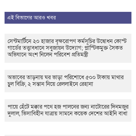
এই বিভাগের আরও খবর
সেন্টমার্টিনে ২০ হাজার বৃক্ষরোপণ কর্মসূচির উদ্বোধন কোস্ট
গার্ডের তত্ত্বাবধানে সবুজায়ন উদ্যোগ; প্লাস্টিকমুক্ত সৈকত
অভিযানে অংশ নিলেন পরিবেশ প্রতিমন্ত্রী
অভাবের তাড়নায় ঘর ভাড়া পরিশোধে ৫০০ টাকায় মাথার
চুল বিক্রি, ২ সন্তান নিয়ে রেললাইনে রেহানা
পায়ে হেঁটে মক্কার পথে হজ পালনের জন্য নাটোরের দিনমজুর
দুলাল, ভিসাবিহীন যাত্রায় সামনে কয়েক দেশের আইনি বাধা