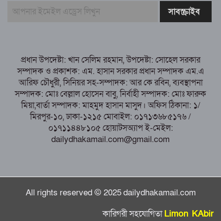
বার্ষিক নির্বাচনের তফসিল ঘোষণা
বগুড়ায় ২ হাজার পিস ট্যাপেন্টাডল ট্যাবলেটসহ
‘মাদক সম্রাজ্ঞী’ বেহুলা ও বিথীসহ গ্রেফতার ৩
সৎ, ন্যায়নিষ্ঠ, সাহসী ও মানবিক ইউএনও
প্রধান উপদেষ্টা: খান সেলিম রহমান, উপদেষ্টা: সোহেল সরকার
সাবরিনা শারমিন: কর্মদক্ষতায় মানুষের হৃদয়ে অনন্য এক নাম
সম্পাদক ও প্রকাশক: এম. হাসান সরকার প্রধান সম্পাদক এম.এ
নরসিংদীর শিবপুরে তিনটি গরুকে বিষ খাইয়ে
আরিফ চৌধুরী, সিনিয়র সহ-সম্পাদক: আর কে রবিন, ব্যবস্থাপনা
হত্যা
সম্পাদক: মোঃ বেল্লাল হোসেন বাবু, নির্বাহী সম্পাদক: মোঃ ফারুক
মিয়া,বার্তা সম্পাদক: মাহমুদ হাসান মাসুদ। অফিস ঠিকানা: ১/
মিরপুর-১০, ঢাকা-১২১৫ মোবাইল: ০১৭১৩৬৮৫১৭৬ /
০১৭১১৪৪৮১০৫ হোয়াটসঅ্যাপ ই-মেইল:
dailydhakamail.com@gmail.com
All rights reserved © 2025 dailydhakamail.com
কারিগরী সহযোগিতা
Limon KAbir