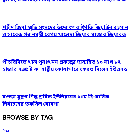
দুলাল, ভিসাবিহীন যাত্রায় সামনে কয়েক দেশের আইনি বাধা
শহীদ জিয়া স্মৃতি সংসদের উদ্যোগে রাষ্ট্রপতি জিয়াউর রহমান
ও সাবেক প্রধানমন্ত্রী বেগম খালেদা জিয়ার মাজার জিয়ারত
পাঁচবিবিতে খাল পুনঃখনন প্রকল্পের অব্যয়িত ১০ লাখ ৮৭
হাজার ২৬৫ টাকা রাষ্ট্রীয় কোষাগারে ফেরত দিলেন ইউএনও
বগুড়া মুদ্রণ শিল্প শ্রমিক ইউনিয়নের ১০ম ত্রি-বার্ষিক
নির্বাচনের তফসিল ঘোষণা
BROWSE BY TAG
শিক্ষা