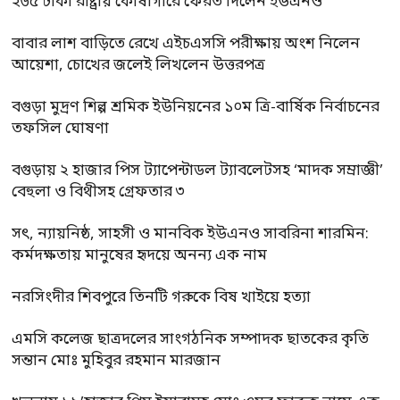
২৬৫ টাকা রাষ্ট্রীয় কোষাগারে ফেরত দিলেন ইউএনও
বাবার লাশ বাড়িতে রেখে এইচএসসি পরীক্ষায় অংশ নিলেন
আয়েশা, চোখের জলেই লিখলেন উত্তরপত্র
বগুড়া মুদ্রণ শিল্প শ্রমিক ইউনিয়নের ১০ম ত্রি-বার্ষিক নির্বাচনের
তফসিল ঘোষণা
বগুড়ায় ২ হাজার পিস ট্যাপেন্টাডল ট্যাবলেটসহ ‘মাদক সম্রাজ্ঞী’
বেহুলা ও বিথীসহ গ্রেফতার ৩
সৎ, ন্যায়নিষ্ঠ, সাহসী ও মানবিক ইউএনও সাবরিনা শারমিন:
কর্মদক্ষতায় মানুষের হৃদয়ে অনন্য এক নাম
নরসিংদীর শিবপুরে তিনটি গরুকে বিষ খাইয়ে হত্যা
এমসি কলেজ ছাত্রদলের সাংগঠনিক সম্পাদক ছাতকের কৃতি
সন্তান মোঃ মুহিবুর রহমান মারজান