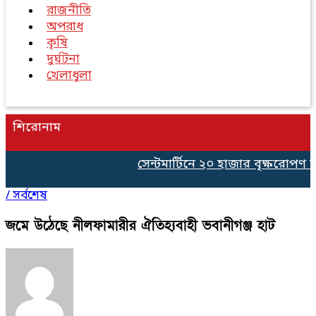
রাজনীতি
অপরাধ
কৃষি
দুর্ঘটনা
খেলাধুলা
শিরোনাম
সেন্টমার্টিনে ২০ হাজার বৃক্ষরোপণ কর্
/
সর্বশেষ
জমে উঠেছে নীলফামারীর ঐতিহ্যবাহী ভবানীগঞ্জ হাট