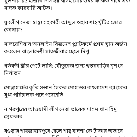
খুলনায় ১৯’হাজার পিস ইয়াবাসহ মোঃ ওমর ফারুক নামে এক
মাদক কারবারি আটক।
যুবলীগ নেতা স্বাস্থ্য সহকারী আব্দুল ওহাব শাহ খুঁটির জোর
কোথায়?
মালয়েশিয়ায় অনলাইন বিজনেস প্ল্যাটফর্মে প্রথম স্থান অর্জন
করলেন বাংলাদেশী সাতক্ষীরার ছেলে দিপু
গর্ভবতী স্ত্রীর পেটে লাথি: যৌতুকের জন্য শ্বশুরবাড়ির নৃশংস
নির্যাতন
মোল্লাহাটের কৃতি সন্তান সৈকত মোহান্তর বাংলাদেশ ব্যাংকের
যুগ্ম পরিচালক পদে পদোন্নতি
নাগরপুরের আওয়ামী লীগ নেতা তারেক শাসম খান হিমু
গ্রেফতার
বগুড়ার শাহজাহানপুরে ছেলে শাহ্ বাদশা কে টাকার অভাবে