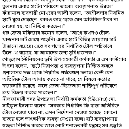
হাঁটে আসা বিক্রেতা কবিনুর রহমান জানান, “গত কয়েক বছরের
তুলনায় এবার হাটের পরিবেশ ভালো। ব্যবস্থাপনাও উন্নত।”
কাঁচামাল ব্যবসায়ী মোখছেদ আলী বলেন, “তহশীলদার নিয়মিত
হাটে ঘুরে দেখছেন। কারও কাছ থেকে যেন অতিরিক্ত টাকা না
নেওয়া হয়, তা নিশ্চিত করছেন।”
গরু ক্রেতা মফিজার রহমান বলেন, “আগে কখনও টোল-
খাজনার চার্ট চোখে পড়েনি। এবার হাটে বিভিন্ন জায়গায় চার্ট
টাঙানো রয়েছে। এতে সব পণ্যের নির্ধারিত টোল স্পষ্টভাবে
উলে¬খ রয়েছে, যা আমাদের জন্য সুবিধাজনক।”
গোড়গ্রাম ইউনিয়নের ভূমি উপ-সহকারী কর্মকর্তা এ এম কাউসার
ঈ হুদা বলেন, “হাটে নিরাপত্তা ও ব্যবস্থাপনা নিশ্চিত করতে
প্রশাসনের পক্ষ থেকে নিয়মিত পর্যবেক্ষণ চলছে। কেউ যেন
অতিরিক্ত টোল আদায় করতে না পারে, সে বিষয়ে কঠোর
নজরদারি রয়েছে। ফলে ক্রেতা-বিক্রেতারা শান্তিপূর্ণ পরিবেশে
ক্রয়-বিক্রয় করতে পারছেন।”
নীলফামারী সদর উপজেলা নির্বাহী কর্মকর্তা (ইউএনও) মো.
সাইফুল ইসলাম বলেন, “সরকার নির্ধারিত ফি ছাড়া অতিরিক্ত
টোল নেওয়া যাবে না, এমন নির্দেশনা দেওয়া হয়েছে। কোনো
ব্যত্যয় হলে তাৎক্ষণিক ব্যবস্থা নেওয়া হচ্ছে। হাট ব্যবস্থাপনায়
স্বচ্ছতা নিশ্চিত করতে জাল নোট শনাক্তকারী যন্ত্রসহ সব প্রস্তুতি