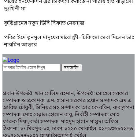
পায়ের ইনফেকশন এর চিকিৎসা করাতে না পারায় হাত বাড়ালো
দুঃখিনী মা
কুড়িগ্রামের নতুন ডিসি সিফাত মেহনাজ
পবিত্র ঈদে তৃনমুল মানুষের মাঝে ফ্রী- চিকিৎসা সেবা দিলেন ডাঃ
শারমিন আক্তার
প্রধান উপদেষ্টা: খান সেলিম রহমান, উপদেষ্টা: সোহেল সরকার
সম্পাদক ও প্রকাশক: এম. হাসান সরকার প্রধান সম্পাদক এম.এ
আরিফ চৌধুরী, সিনিয়র সহ-সম্পাদক: আর কে রবিন, ব্যবস্থাপনা
সম্পাদক: মোঃ বেল্লাল হোসেন বাবু, নির্বাহী সম্পাদক: মোঃ
ফারুক মিয়া,বার্তা সম্পাদক: মাহমুদ হাসান মাসুদ। অফিস
ঠিকানা: ১/ মিরপুর-১০, ঢাকা-১২১৫ মোবাইল: ০১৭১৩৬৮৫১৭৬
/০১৭১১৪৪৮১০৫ হোয়াটসঅ্যাপ ই-মেইল: