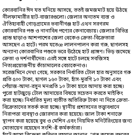
কোরবানির ঈদ যত ঘনিয়ে আসছে, ততই জমজমাট হয়ে উঠছে
নীলফামারীর হাট-বাজারগুলো। জেলার অন্যতম ব্যস্ত ও
ঐতিহ্যবাহী গোড়গ্রামের ভবানীগঞ্জ হাট এখন সরগরম
কোরবানির পশু ও নানাবিধ পণ্যের কেনাবেচায়। জেলার বিভিন্ন
প্রান্ত ছাড়াও আশপাশের জেলা থেকেও ক্রেতা-বিক্রেতারা
আসছেন এ হাটে। পরম যতেœ লালনপালন করা গরু, ছাগলসহ
অন্যান্য কোরবানির পশুতে ভরে উঠেছে হাট প্রাঙ্গণ। ভিড় জমেছে
ক্রেতা ও দর্শনার্থীদের। এরই সঙ্গে হাটে চলছে সবজিসহ
নিত্যপ্রয়োজনীয় কাঁচামালের বেচাকেনাও।
সরেজমিনে দেখা গেছে, সরকার নির্ধারিত টোল হার অনুসারে গরু
প্রতি ৫০০ টাকা, ছাগল ১৬০ টাকা, হাঁস-মুরগি ১০ টাকা এবং
পেঁয়াজ-আদা-রসুন মনপ্রতি ১০ টাকা হারে আদায় করা হচ্ছে।
পুরো হাটজুড়ে টোল আদায়ের বিষয়ে সচেতন করতে মাইকিং
করা হচ্ছে। নির্ধারিত মূল্য ব্যতীত অতিরিক্ত টাকা না দিতে ক্রেতা-
বিক্রেতাদের সতর্ক করা হচ্ছে। স্থানীয় প্রশাসনের তত্ত্বাবধানে
নিরাপত্তা ব্যবস্থাও জোরদার করা হয়েছে। জাল টাকা শনাক্তে
স্থাপন করা হয়েছে বুথ ও মেশিন এবং নিয়মিত মনিটরিংয়ের জন্য
মোতায়েন রয়েছেন সংশি¬ষ্ট কর্মকর্তারা।