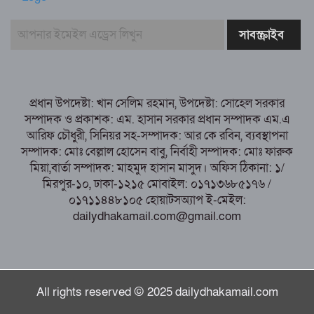
সাবরিনা শারমিন: কর্মদক্ষতায় মানুষের হৃদয়ে অনন্য এক নাম
নরসিংদীর শিবপুরে তিনটি গরুকে বিষ খাইয়ে
হত্যা
পাঁচবিবির ইউএনও কাশপিয়া তাসরিন: একাই
সামলাচ্ছেন একাধিক গুরুত্বপূর্ণ দায়িত্ব, প্রশংসায় মুখর এলাকাবাসী
প্রধান উপদেষ্টা: খান সেলিম রহমান, উপদেষ্টা: সোহেল সরকার
বগুড়া মুদ্রণ শিল্প শ্রমিক ইউনিয়নের নির্বাচন
সম্পাদক ও প্রকাশক: এম. হাসান সরকার প্রধান সম্পাদক এম.এ
পরিচালনা কমিটির প্রস্তুতি সভা অনুষ্ঠিত
আরিফ চৌধুরী, সিনিয়র সহ-সম্পাদক: আর কে রবিন, ব্যবস্থাপনা
সম্পাদক: মোঃ বেল্লাল হোসেন বাবু, নির্বাহী সম্পাদক: মোঃ ফারুক
মিয়া,বার্তা সম্পাদক: মাহমুদ হাসান মাসুদ। অফিস ঠিকানা: ১/
মিরপুর-১০, ঢাকা-১২১৫ মোবাইল: ০১৭১৩৬৮৫১৭৬ /
০১৭১১৪৪৮১০৫ হোয়াটসঅ্যাপ ই-মেইল:
dailydhakamail.com@gmail.com
All rights reserved © 2025 dailydhakamail.com