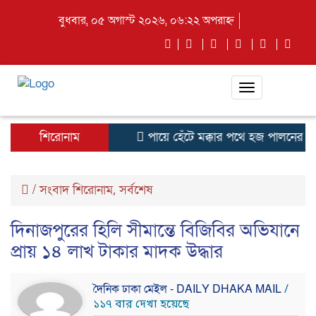
বুধবার, ০৫ অগাস্ট ২০২৬, ০৬:২২ অপরাহ্ন
Toggle
navigation
শিরোনাম
পায়ে হেঁটে মক্কার পথে হজ পালনের জন
/
সংবাদ শিরোনাম
সর্বশেষ
,
দিনাজপুরের হিলি সীমান্তে বিজিবির অভিযানে
প্রায় ১৪ লাখ টাকার মাদক উদ্ধার
দৈনিক ঢাকা মেইল - DAILY DHAKA MAIL
/
১১৭ বার দেখা হয়েছে