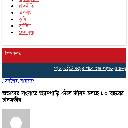
রাজনীতি
অপরাধ
কৃষি
দুর্ঘটনা
খেলাধুলা
শিরোনাম
পায়ে হেঁটে মক্কার পথে হজ পালনের জন্য ন
/
সর্বশেষ
সারাদেশ
,
অভাবের সংসারে ভ্যানগাড়ি ঠেলে জীবন চলছে ৮০ বছরের
চানমতীর