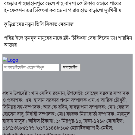
বগুড়ার শাহজাহানপুরে ছেলে শাহ্ বাদশা কে টাকার অভাবে পায়ের
ইনফেকশন এর চিকিৎসা করাতে না পারায় হাত বাড়ালো দুঃখিনী মা
কুড়িগ্রামের নতুন ডিসি সিফাত মেহনাজ
পবিত্র ঈদে তৃনমুল মানুষের মাঝে ফ্রী- চিকিৎসা সেবা দিলেন ডাঃ শারমিন
আক্তার
প্রধান উপদেষ্টা: খান সেলিম রহমান, উপদেষ্টা: সোহেল সরকার সম্পাদক
ও প্রকাশক: এম. হাসান সরকার প্রধান সম্পাদক এম.এ আরিফ চৌধুরী,
সিনিয়র সহ-সম্পাদক: আর কে রবিন, ব্যবস্থাপনা সম্পাদক: মোঃ বেল্লাল
হোসেন বাবু, নির্বাহী সম্পাদক: মোঃ ফারুক মিয়া,বার্তা সম্পাদক: মাহমুদ
হাসান মাসুদ। অফিস ঠিকানা: ১/ মিরপুর-১০, ঢাকা-১২১৫ মোবাইল:
০১৭১৩৬৮৫১৭৬ /০১৭১১৪৪৮১০৫ হোয়াটসঅ্যাপ ই-মেইল:
dailydhakamail.com@gmail.com