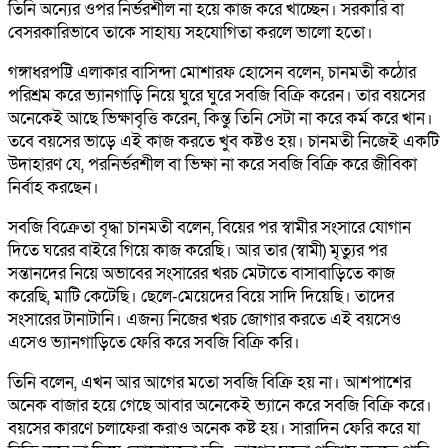
তিনি অন্যের ওপর নির্ভরশীল না হয়ে কাজ করে খাচ্ছেন। সরকারি বা
বেসরকারিভাবে তাকে সাহায্য সহযোগিতা করলে ভালো হতো।
গঙ্গাধরপট্টি এলাকার বাসিন্দা মোশারফ হোসেন বলেন, চানমতী কঠোর
পরিশ্রম করে ভ্যানগাড়ি নিয়ে ঘুরে ঘুরে সবজি বিক্রি করেন। তার বয়সের
অনেকেই আছে ভিক্ষাবৃত্তি করেন, কিন্তু তিনি সেটা না করে কর্ম করে খান।
তবে বয়সের ভাড়ে এই কাজ করতে খুব কষ্টও হয়। চানমতী নিজেই একটি
উদাহারণ যে, পরনির্ভরশীল বা ভিক্ষা না করে সবজি বিক্রি করে জীবিকা
নির্বাহ করছেন।
সবজি বিক্রেতা বৃদ্ধা চানমতী বলেন, বিয়ের পর স্বামীর সংসারে যোগান
দিতে ঘরের বাইরে গিয়ে কাজ করেছি। আর তার (স্বামী) মৃত্যুর পর
সন্তানদের নিয়ে অভাবের সংসারের খরচ মেটাতে বাসাবাড়িতে কাজ
করেছি, মাটি কেটেছি। ছেলে-মেয়েদের বিয়ে সাদি দিয়েছি। তাদের
সংসারের টানাটানি। এজন্য নিজের খরচ জোগার করতে এই বয়সেও
এসেও ভ্যানগাড়িতে ফেরি করে সবজি বিক্রি করি।
তিনি বলেন, এখন আর আগের মতো সবজি বিক্রি হয় না। আশপাশের
অনেক বাজার হয়ে গেছে আবার অনেকেই ভ্যানে করে সবজি বিক্রি করে।
বয়সের কারণে চলাফেরা করাও অনেক কষ্ট হয়। সারাদিন ফেরি করে যা