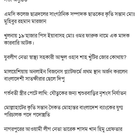
এমসি কলেজ ছাত্রদলের সাংগঠনিক সম্পাদক ছাতকের কৃতি সন্তান মোঃ
মুহিবুর রহমান মারজান
খুলনায় ১৯’হাজার পিস ইয়াবাসহ মোঃ ওমর ফারুক নামে এক মাদক
কারবারি আটক।
যুবলীগ নেতা স্বাস্থ্য সহকারী আব্দুল ওহাব শাহ খুঁটির জোর কোথায়?
মালয়েশিয়ায় অনলাইন বিজনেস প্ল্যাটফর্মে প্রথম স্থান অর্জন করলেন
বাংলাদেশী সাতক্ষীরার ছেলে দিপু
গর্ভবতী স্ত্রীর পেটে লাথি: যৌতুকের জন্য শ্বশুরবাড়ির নৃশংস নির্যাতন
মোল্লাহাটের কৃতি সন্তান সৈকত মোহান্তর বাংলাদেশ ব্যাংকের যুগ্ম
পরিচালক পদে পদোন্নতি
নাগরপুরের আওয়ামী লীগ নেতা তারেক শাসম খান হিমু গ্রেফতার