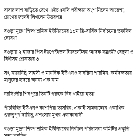
বাবার লাশ বাড়িতে রেখে এইচএসসি পরীক্ষায় অংশ নিলেন আয়েশা,
চোখের জলেই লিখলেন উত্তরপত্র
বগুড়া মুদ্রণ শিল্প শ্রমিক ইউনিয়নের ১০ম ত্রি-বার্ষিক নির্বাচনের তফসিল
ঘোষণা
বগুড়ায় ২ হাজার পিস ট্যাপেন্টাডল ট্যাবলেটসহ ‘মাদক সম্রাজ্ঞী’ বেহুলা ও
বিথীসহ গ্রেফতার ৩
সৎ, ন্যায়নিষ্ঠ, সাহসী ও মানবিক ইউএনও সাবরিনা শারমিন: কর্মদক্ষতায়
মানুষের হৃদয়ে অনন্য এক নাম
নরসিংদীর শিবপুরে তিনটি গরুকে বিষ খাইয়ে হত্যা
পাঁচবিবির ইউএনও কাশপিয়া তাসরিন: একাই সামলাচ্ছেন একাধিক
গুরুত্বপূর্ণ দায়িত্ব, প্রশংসায় মুখর এলাকাবাসী
বগুড়া মুদ্রণ শিল্প শ্রমিক ইউনিয়নের নির্বাচন পরিচালনা কমিটির প্রস্তুতি
সভা অনুষ্ঠিত