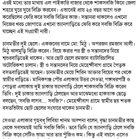
এরই মধ্যে তার মাথায় এল পাইকারি বাজার থেকে শাকসবজি কিনে জেলা
শহরে ঘুরে ঘুরে বিক্রি করবেন। এভাবেই প্রায় ২৫ বছর আগে শুরু
করেছিলেন ফেরি করে সবজি বিক্রির কাজ। সন্তানরা থাকলেও এখনো
নিজের খরচ জোগাতে এখনো ভ্যানগাড়িতে ফেরি করে সবজি বিক্রি করে
যাচ্ছেন এই সংগ্রামী নারী।
চানমতীর দুই ছেলে। একজনের নামে মো. মিঠু । অপরজন রমজান আলী।
মিঠু ঝালমুড়ি বিক্রি করেন। বিয়ে করার পর স্ত্রী ও সন্তানদের নিয়ে
শ্বশুরবাড়িতেই থাকেন। আর ছোট ছেলে রমজান ব্যাটারিচালিত
অটোরিকশা চালান। স্ত্রী ও সন্তানদের নিয়ে মেহেন্দীবাগ গ্রামে পৈতৃক
বসতবাড়িতেই আছেন। চানমতীর মেয়ে শিরিন আক্তার বিয়ের পর থেকে
স্বামীর বাড়িতে। মানিকগঞ্জ পৌর এলাকার উত্তর সেওতা, গঙ্গাধরপট্টি ও
পোড়রা এলাকায় দুই চাকার ভ্যানগাড়ি ঠেলে শাকসবজি বিক্রি করেন
তিনি। দুই চাকার ভ্যানগাড়ি ঠেলছেন আর মাঝেমধ্যে হাকডাক ছেড়ে
বলছেন, ‘সবজি লাগব… সবজি?’। মেহেন্দীবাগ গ্রামে স্বামীর ছয় শতক
বসতভিটায় ছোট ছেলের সংসারে থাকেন চানমতী।
সেওতা এলাকার গৃহবধূ লিবিয়া খানম আল্পনা বলেন, বৃদ্ধা চানমতীর কাছ
থেকে সবসময়ই আমি সবজি কিনি। তবে তিনি যে ভ্যানগাড়ি ঠেলে সবজি
বিক্রি করে সেটিও ভাঙা আর তার পুঁজিও কম। কিন্তু এই বয়সে এসেও