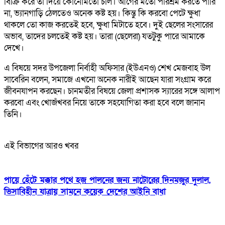
বিক্রি করে তা দিয়ে কোনোমতো চলি। আগের মতো পরিশ্রম করতে পারি
না, ভ্যানগাড়ি ঠেলতেও অনেক কষ্ট হয়। কিন্তু কি করবো পেটে ক্ষুধা
থাকলে তো কাজ করতেই হবে, ক্ষুধা মিটাতে হবে। দুই ছেলের সংসারের
অভাব, তাদের চলতেই কষ্ট হয়। তারা (ছেলেরা) যতটুকু পারে আমাকে
দেখে।
এ বিষয়ে সদর উপজেলা নির্বাহী অফিসার (ইউএনও) শেখ মেজবাহ উল
সাবেরিন বলেন, সমাজে এখনো অনেক নারীই আছেন যারা সংগ্রাম করে
জীবনযাপন করছেন। চানমতীর বিষয়ে জেলা প্রশাসক স্যারের সঙ্গে আলাপ
করবো এবং খোজঁখবর নিয়ে তাকে সহযোগিতা করা হবে বলে জানান
তিনি।
এই বিভাগের আরও খবর
পায়ে হেঁটে মক্কার পথে হজ পালনের জন্য নাটোরের দিনমজুর দুলাল,
ভিসাবিহীন যাত্রায় সামনে কয়েক দেশের আইনি বাধা