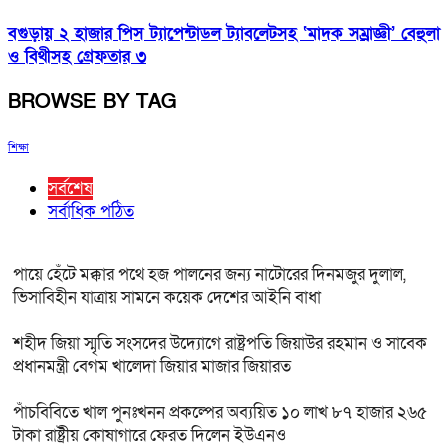
বগুড়ায় ২ হাজার পিস ট্যাপেন্টাডল ট্যাবলেটসহ ‘মাদক সম্রাজ্ঞী’ বেহুলা
ও বিথীসহ গ্রেফতার ৩
BROWSE BY TAG
শিক্ষা
সর্বশেষ
সর্বাধিক পঠিত
পায়ে হেঁটে মক্কার পথে হজ পালনের জন্য নাটোরের দিনমজুর দুলাল,
ভিসাবিহীন যাত্রায় সামনে কয়েক দেশের আইনি বাধা
শহীদ জিয়া স্মৃতি সংসদের উদ্যোগে রাষ্ট্রপতি জিয়াউর রহমান ও সাবেক
প্রধানমন্ত্রী বেগম খালেদা জিয়ার মাজার জিয়ারত
পাঁচবিবিতে খাল পুনঃখনন প্রকল্পের অব্যয়িত ১০ লাখ ৮৭ হাজার ২৬৫
টাকা রাষ্ট্রীয় কোষাগারে ফেরত দিলেন ইউএনও