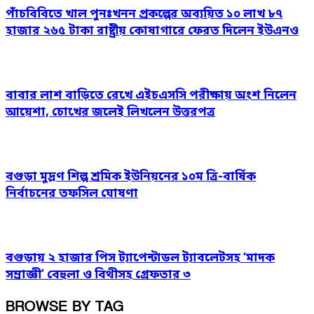
পাঁচবিবিতে খাল পুনঃখনন প্রকল্পের অব্যয়িত ১০ লাখ ৮৭
হাজার ২৬৫ টাকা রাষ্ট্রীয় কোষাগারে ফেরত দিলেন ইউএনও
বাবার লাশ বাড়িতে রেখে এইচএসসি পরীক্ষায় অংশ নিলেন
আয়েশা, চোখের জলেই লিখলেন উত্তরপত্র
বগুড়া মুদ্রণ শিল্প শ্রমিক ইউনিয়নের ১০ম ত্রি-বার্ষিক
নির্বাচনের তফসিল ঘোষণা
বগুড়ায় ২ হাজার পিস ট্যাপেন্টাডল ট্যাবলেটসহ ‘মাদক
সম্রাজ্ঞী’ বেহুলা ও বিথীসহ গ্রেফতার ৩
BROWSE BY TAG