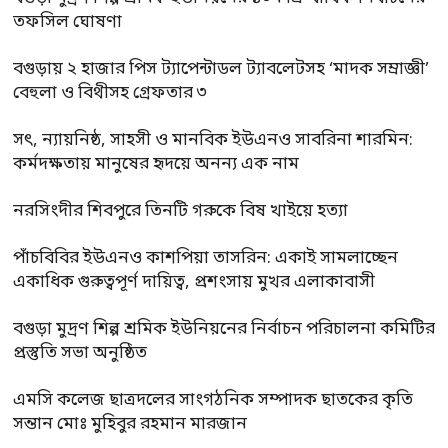
তফসিল ঘোষণা
বগুড়ায় ২ হাজার পিস ট্যাপেন্টাডল ট্যাবলেটসহ ‘মাদক সম্রাজ্ঞী’
বেহুলা ও বিথীসহ গ্রেফতার ৩
সৎ, ন্যায়নিষ্ঠ, সাহসী ও মানবিক ইউএনও সাবরিনা শারমিন:
কর্মদক্ষতায় মানুষের হৃদয়ে অনন্য এক নাম
নরসিংদীর শিবপুরে তিনটি গরুকে বিষ খাইয়ে হত্যা
পাঁচবিবির ইউএনও কাশপিয়া তাসরিন: একাই সামলাচ্ছেন
একাধিক গুরুত্বপূর্ণ দায়িত্ব, প্রশংসায় মুখর এলাকাবাসী
বগুড়া মুদ্রণ শিল্প শ্রমিক ইউনিয়নের নির্বাচন পরিচালনা কমিটির
প্রস্তুতি সভা অনুষ্ঠিত
এমসি কলেজ ছাত্রদলের সাংগঠনিক সম্পাদক ছাতকের কৃতি
সন্তান মোঃ মুহিবুর রহমান মারজান