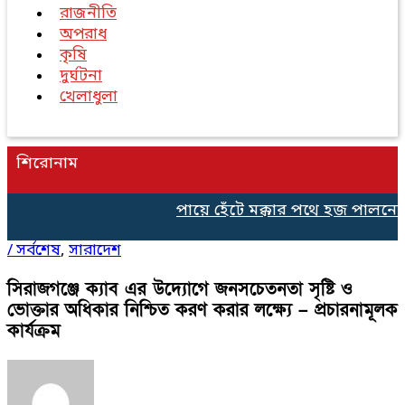
রাজনীতি
অপরাধ
কৃষি
দুর্ঘটনা
খেলাধুলা
শিরোনাম
পায়ে হেঁটে মক্কার পথে হজ পালনের 
/
সর্বশেষ
,
সারাদেশ
সিরাজগঞ্জে ক্যাব এর উদ্যোগে জনসচেতনতা সৃষ্টি ও
ভোক্তার অধিকার নিশ্চিত করণ করার লক্ষ্যে – প্রচারনামূলক
কার্যক্রম