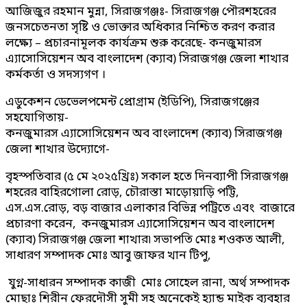
আজিজুর রহমান মুন্না, সিরাজগঞ্জঃ- সিরাজগঞ্জ পৌরশহরের
জনসচেতনতা সৃষ্টি ও ভোক্তার অধিকার নিশ্চিত করণ করার
লক্ষ্যে – প্রচারনামূলক কার্যক্রম শুরু করেছে- কনজুমারস
এ্যাসোসিয়েশন অব বাংলাদেশ (ক্যাব) সিরাজগঞ্জ জেলা শাখার
কর্মকর্তা ও সদস্যগণ ।
এডুকেশন ডেভেলপমেন্ট প্রোগ্রাম (ইডিপি), সিরাজগঞ্জের
সহযোগিতায়-
কনজুমারস এ্যাসোসিয়েশন অব বাংলাদেশ (ক্যাব) সিরাজগঞ্জ
জেলা শাখার উদ্যোগে-
বৃহস্পতিবার (৫ মে ২০২৫খ্রিঃ) সকাল হতে দিনব্যাপী সিরাজগঞ্জ
শহরের বাহিরগোলা রোড়, চৌরাস্তা মাড়োয়াড়ি পট্টি,
এস.এস.রোড়, বড় বাজার এলাকার বিভিন্ন পট্রিতে এবং বাজারে
প্রচারণা করেন, কনজুমারস এ্যাসোসিয়েশন অব বাংলাদেশ
(ক্যাব) সিরাজগঞ্জ জেলা শাখার৷ সভাপতি মোঃ শওকত আলী,
সাধারণ সম্পাদক মোঃ আবু জাফর খান টিপু,
যুগ্ন-সাধারন সম্পাদক কাজী মোঃ সোহেল রানা, অর্থ সম্পাদক
মোছাঃ শিরীন ফেরদৌসী সুমী সহ অনেকেই হ্যান্ড মাইক ব্যবহার