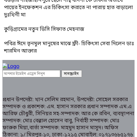
বগুড়ার শাহজাহানপুরে ছেলে শাহ্ বাদশা কে টাকার অভাবে
পায়ের ইনফেকশন এর চিকিৎসা করাতে না পারায় হাত বাড়ালো
দুঃখিনী মা
কুড়িগ্রামের নতুন ডিসি সিফাত মেহনাজ
পবিত্র ঈদে তৃনমুল মানুষের মাঝে ফ্রী- চিকিৎসা সেবা দিলেন ডাঃ
শারমিন আক্তার
প্রধান উপদেষ্টা: খান সেলিম রহমান, উপদেষ্টা: সোহেল সরকার
সম্পাদক ও প্রকাশক: এম. হাসান সরকার প্রধান সম্পাদক এম.এ
আরিফ চৌধুরী, সিনিয়র সহ-সম্পাদক: আর কে রবিন, ব্যবস্থাপনা
সম্পাদক: মোঃ বেল্লাল হোসেন বাবু, নির্বাহী সম্পাদক: মোঃ
ফারুক মিয়া,বার্তা সম্পাদক: মাহমুদ হাসান মাসুদ। অফিস
ঠিকানা: ১/ মিরপুর-১০, ঢাকা-১২১৫ মোবাইল: ০১৭১৩৬৮৫১৭৬