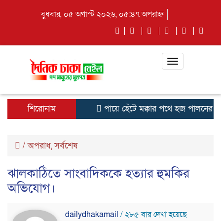
বুধবার, ০৫ অগাস্ট ২০২৬, ০৫:৪৭ অপরাহ্ন
Toggle
navigation
শিরোনাম
পায়ে হেঁটে মক্কার পথে হজ পালনের জন
/
অপরাধ
,
সর্বশেষ
ঝালকাঠিতে সাংবাদিককে হত্যার হুমকির
অভিযোগ।
dailydhakamail
/ ২৮৫ বার দেখা হয়েছে