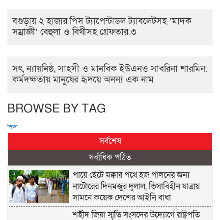
বগুড়ায় ২ হাজার পিস ট্যাপেন্টাডল ট্যাবলেটসহ ‘মাদক
সম্রাজ্ঞী’ বেহুলা ও বিথীসহ গ্রেফতার ৩
সৎ, ন্যায়নিষ্ঠ, সাহসী ও মানবিক ইউএনও সাবরিনা শারমিন:
কর্মদক্ষতায় মানুষের হৃদয়ে অনন্য এক নাম
BROWSE BY TAG
শিক্ষা
সর্বশেষ
সর্বাধিক পঠিত
পায়ে হেঁটে মক্কার পথে হজ পালনের জন্য
নাটোরের দিনমজুর দুলাল, ভিসাবিহীন যাত্রায়
সামনে কয়েক দেশের আইনি বাধা
শহীদ জিয়া স্মৃতি সংসদের উদ্যোগে রাষ্ট্রপতি