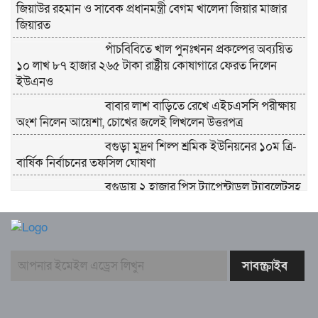
জিয়াউর রহমান ও সাবেক প্রধানমন্ত্রী বেগম খালেদা জিয়ার মাজার
জিয়ারত
পাঁচবিবিতে খাল পুনঃখনন প্রকল্পের অব্যয়িত
১০ লাখ ৮৭ হাজার ২৬৫ টাকা রাষ্ট্রীয় কোষাগারে ফেরত দিলেন
ইউএনও
বাবার লাশ বাড়িতে রেখে এইচএসসি পরীক্ষায়
অংশ নিলেন আয়েশা, চোখের জলেই লিখলেন উত্তরপত্র
বগুড়া মুদ্রণ শিল্প শ্রমিক ইউনিয়নের ১০ম ত্রি-
বার্ষিক নির্বাচনের তফসিল ঘোষণা
বগুড়ায় ২ হাজার পিস ট্যাপেন্টাডল ট্যাবলেটসহ
‘মাদক সম্রাজ্ঞী’ বেহুলা ও বিথীসহ গ্রেফতার ৩
সৎ, ন্যায়নিষ্ঠ, সাহসী ও মানবিক ইউএনও
সাবরিনা শারমিন: কর্মদক্ষতায় মানুষের হৃদয়ে অনন্য এক নাম
নরসিংদীর শিবপুরে তিনটি গরুকে বিষ খাইয়ে
হত্যা
পাঁচবিবির ইউএনও কাশপিয়া তাসরিন: একাই