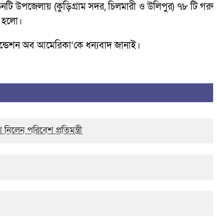
নটি উপজেলায় (কুড়িগ্রাম সদর, চিলমারী ও উলিপুর) ৭৮ টি গরু
া হলো।
ফাউন্ডেশন অব আমেরিকা’কে ধন্যবাদ জানাই।
নিলেন পরিবেশ প্রতিমন্ত্রী