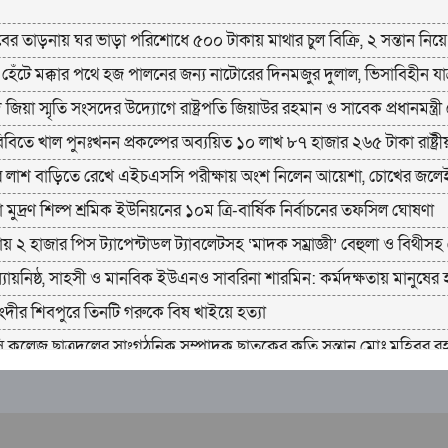
ের তাড়নায় ঘর ভাড়া পরিশোধে ৫০০ টাকায় মাথার চুল বিক্রি, ২ সন্তান নিয়
 হেঁটে মক্কার পথে হজ পালনের জন্য নাটোরের দিনমজুর দুলাল, ভিসাবিহীন 
জিয়া স্মৃতি সংসদের উদ্যোগে রাষ্ট্রপতি জিয়াউর রহমান ও সাবেক প্রধানমন্ত্
বিবিতে খাল পুনঃখনন প্রকল্পের অব্যয়িত ১০ লাখ ৮৭ হাজার ২৬৫ টাকা রাষ্
র লাশ বাড়িতে রেখে এইচএসসি পরীক্ষায় অংশ নিলেন আয়েশা, চোখের জলেই
 মুদ্রণ শিল্প শ্রমিক ইউনিয়নের ১০ম ত্রি-বার্ষিক নির্বাচনের তফসিল ঘোষণা
য় ২ হাজার পিস ট্যাপেন্টাডল ট্যাবলেটসহ ‘মাদক সম্রাজ্ঞী’ বেহুলা ও বিথীসহ
ন্যায়নিষ্ঠ, সাহসী ও মানবিক ইউএনও সাবরিনা শারমিন: কর্মদক্ষতায় মানুষের
ংদীর শিবপুরে তিনটি গরুকে বিষ খাইয়ে হত্যা
 কলেজ ছাত্রদলের সাংগঠনিক সম্পাদক ছাতকের কৃতি সন্তান মোঃ মুহিবুর 
ায় ১৯’হাজার পিস ইয়াবাসহ মোঃ ওমর ফারুক নামে এক মাদক কারবারি 
গ নেতা স্বাস্থ্য সহকারী আব্দুল ওহাব শাহ খুঁটির জোর কোথায়?