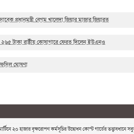
সাবেক প্রধানমন্ত্রী বেগম খালেদা জিয়ার মাজার জিয়ারত
র ২৬৫ টাকা রাষ্ট্রীয় কোষাগারে ফেরত দিলেন ইউএনও
ের তফসিল ঘোষণা
মার্টিনে ২০ হাজার বৃক্ষরোপণ কর্মসূচির উদ্বোধন কোস্ট গার্ডের তত্ত্বাবধান