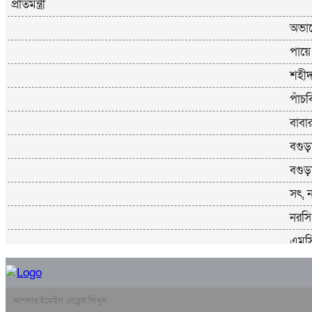
প্রতিমন্ত্রী
অভাব
পায়ে
শহীদ 
পাঁচ
বাবা
বগুড়া
বগুড়া
সৎ, 
নরসি
এমসি
খুলন
যুবলী