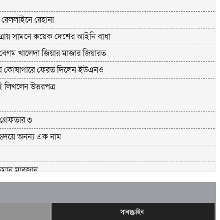
ে রেললাইনে রেহানা
যাত্রায় সামনে কয়েক দেশের আইনি বাধা
রী বেগম খালেদা জিয়ার মাজার জিয়ারত
ট্রীয় কোষাগারে ফেরত দিলেন ইউএনও
 লিখলেন উত্তরপত্র
 গ্রেফতার ৩
 হৃদয়ে অনন্য এক নাম
রহমান মারজান
আটক।