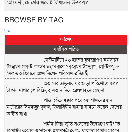
আয়েশা, চোখের জলেই লিখলেন উত্তরপত্র
BROWSE BY TAG
শিক্ষা
সর্বশেষ
সর্বাধিক পঠিত
সেন্টমার্টিনে ২০ হাজার বৃক্ষরোপণ কর্মসূচির
উদ্বোধন কোস্ট গার্ডের তত্ত্বাবধানে সবুজায়ন উদ্যোগ; প্লাস্টিকমুক্ত
সৈকত অভিযানে অংশ নিলেন পরিবেশ প্রতিমন্ত্রী
অভাবের তাড়নায় ঘর ভাড়া পরিশোধে ৫০০
টাকায় মাথার চুল বিক্রি, ২ সন্তান নিয়ে রেললাইনে রেহানা
পায়ে হেঁটে মক্কার পথে হজ পালনের জন্য
নাটোরের দিনমজুর দুলাল, ভিসাবিহীন যাত্রায় সামনে কয়েক দেশের
আইনি বাধা
শহীদ জিয়া স্মৃতি সংসদের উদ্যোগে রাষ্ট্রপতি
জিয়াউর রহমান ও সাবেক প্রধানমন্ত্রী বেগম খালেদা জিয়ার মাজার