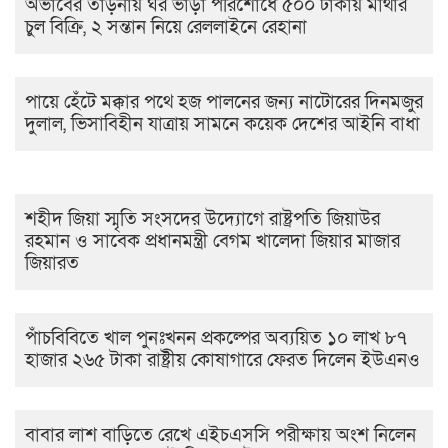
অভাবের তাড়নায় ঘর ভাড়া পরিশোধে ৫০০ টাকায় মাথার
চুল বিক্রি, ২ সন্তান নিয়ে রেললাইনে রেহানা
পায়ে হেঁটে মক্কার পথে হজ পালনের জন্য নাটোরের দিনমজুর
দুলাল, ভিসাবিহীন যাত্রায় সামনে কয়েক দেশের আইনি বাধা
শহীদ জিয়া স্মৃতি সংসদের উদ্যোগে রাষ্ট্রপতি জিয়াউর
রহমান ও সাবেক প্রধানমন্ত্রী বেগম খালেদা জিয়ার মাজার
জিয়ারত
পাঁচবিবিতে খাল পুনঃখনন প্রকল্পের অব্যয়িত ১০ লাখ ৮৭
হাজার ২৬৫ টাকা রাষ্ট্রীয় কোষাগারে ফেরত দিলেন ইউএনও
বাবার লাশ বাড়িতে রেখে এইচএসসি পরীক্ষায় অংশ নিলেন