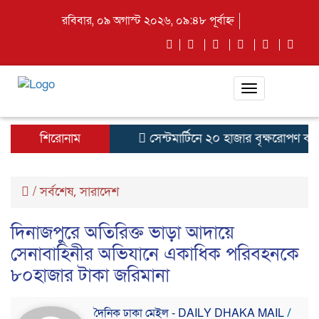
রবিবার, ০৯ অগাস্ট ২০২৬, ০৯:৪৮ পূর্বাহ্ন
Toggle
navigation
শিরোনাম
সেন্টমার্টিনে ২০ হাজার বৃক্ষরোপণ কর্মস
/
সর্বশেষ
সারাদেশ
,
দিনাজপুরে অতিরিক্ত ভাড়া আদায়ে
সেনাবাহিনীর অভিযানে একাধিক পরিবহনকে
৮০হাজার টাকা জরিমানা
দৈনিক ঢাকা মেইল - DAILY DHAKA MAIL
/