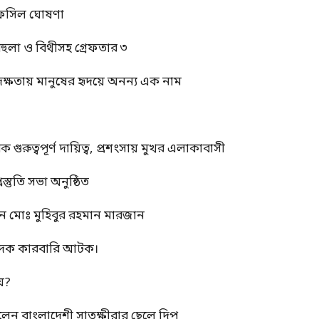
র তফসিল ঘোষণা
বেহুলা ও বিথীসহ গ্রেফতার ৩
দক্ষতায় মানুষের হৃদয়ে অনন্য এক নাম
ুত্বপূর্ণ দায়িত্ব, প্রশংসায় মুখর এলাকাবাসী
স্তুতি সভা অনুষ্ঠিত
ন মোঃ মুহিবুর রহমান মারজান
মাদক কারবারি আটক।
য়?
রলেন বাংলাদেশী সাতক্ষীরার ছেলে দিপু