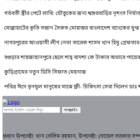
গর্ভবতী স্ত্রীর পেটে লাথি: যৌতুকের জন্য শ্বশুরবাড়ির নৃশংস নির্যা
মোল্লাহাটের কৃতি সন্তান সৈকত মোহান্তর বাংলাদেশ ব্যাংকের যুগ
নাগরপুরের আওয়ামী লীগ নেতা তারেক শাসম খান হিমু গ্রেফতার
বগুড়ার শাহজাহানপুরে ছেলে শাহ্ বাদশা কে টাকার অভাবে পায়
কুড়িগ্রামের নতুন ডিসি সিফাত মেহনাজ
পবিত্র ঈদে তৃনমুল মানুষের মাঝে ফ্রী- চিকিৎসা সেবা দিলেন ডা
প্রধান উপদেষ্টা: খান সেলিম রহমান, উপদেষ্টা: সোহেল সরকার স