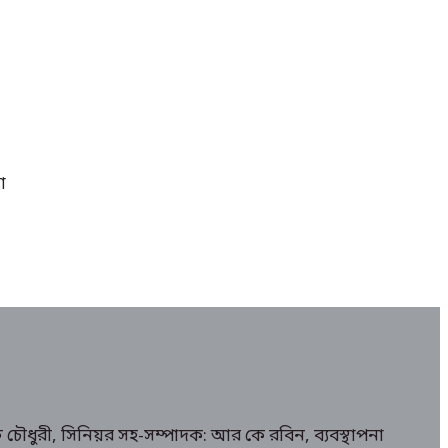
া
 চৌধুরী, সিনিয়র সহ-সম্পাদক: আর কে রবিন, ব্যবস্থাপনা