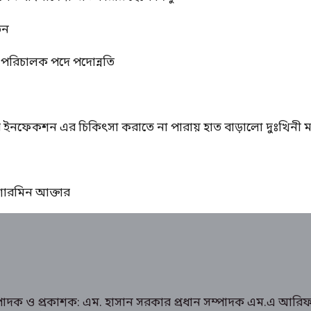
তন
্ম পরিচালক পদে পদোন্নতি
ের ইনফেকশন এর চিকিৎসা করাতে না পারায় হাত বাড়ালো দুঃখিনী ম
ঃ শারমিন আক্তার
ম্পাদক ও প্রকাশক: এম. হাসান সরকার প্রধান সম্পাদক এম.এ আরিফ