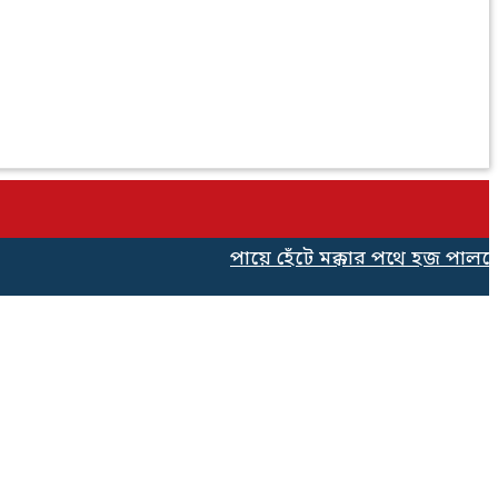
পায়ে হেঁটে মক্কার পথে হজ পালনের জ