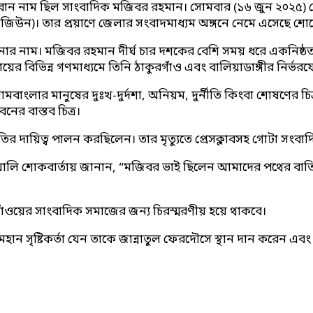
ঞাবান নাম ছিল সাংবাদিক মজিবর রহমান। সোমবার (১৬ জুন ২০২৫
ইহি রাজিউন)। তার প্রয়াণে জেলার সংবাদমাধ্যম অঙ্গনে নেমে এসেছে শ
 নাম। মজিবর রহমান দীর্ঘ চার দশকের বেশি সময় ধরে একনিষ্ঠতার 
র বিভিন্ন গণমাধ্যমে তিনি ঠাকুরগাঁও এবং বালিয়াডাঙ্গীর নির্ভরযো
মবাংলার মানুষের দুঃখ-দুর্দশা, অনিয়ম, দুর্নীতি কিংবা শোষণের চি
নের বাস্তব চিত্র।
তির দায়িত্ব পালন করছিলেন। তার মৃত্যুতে প্রেসক্লাবসহ গোটা স
সুর আলি শোকবার্তায় জানান, “মজিবর ভাই ছিলেন আমাদের পথের বাত
গাঁওয়ের সাংবাদিক সমাজের জন্য চিরস্মরণীয় হয়ে থাকবে।
হান সৃষ্টিকর্তা যেন তাকে জান্নাতুল ফেরদৌসে স্থান দান করেন এ