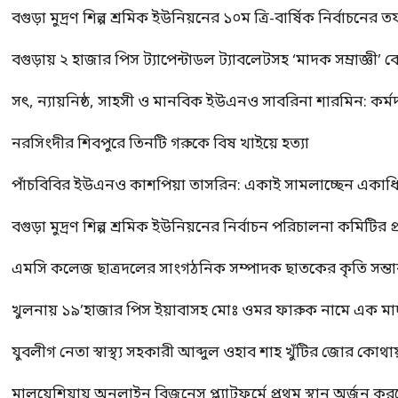
বগুড়া মুদ্রণ শিল্প শ্রমিক ইউনিয়নের ১০ম ত্রি-বার্ষিক নির্বাচনে
বগুড়ায় ২ হাজার পিস ট্যাপেন্টাডল ট্যাবলেটসহ ‘মাদক সম্রাজ্ঞী’ 
সৎ, ন্যায়নিষ্ঠ, সাহসী ও মানবিক ইউএনও সাবরিনা শারমিন: কর্ম
নরসিংদীর শিবপুরে তিনটি গরুকে বিষ খাইয়ে হত্যা
পাঁচবিবির ইউএনও কাশপিয়া তাসরিন: একাই সামলাচ্ছেন একাধিক গুর
বগুড়া মুদ্রণ শিল্প শ্রমিক ইউনিয়নের নির্বাচন পরিচালনা কমিটির প্র
এমসি কলেজ ছাত্রদলের সাংগঠনিক সম্পাদক ছাতকের কৃতি সন্তা
খুলনায় ১৯’হাজার পিস ইয়াবাসহ মোঃ ওমর ফারুক নামে এক 
যুবলীগ নেতা স্বাস্থ্য সহকারী আব্দুল ওহাব শাহ খুঁটির জোর কোথা
মালয়েশিয়ায় অনলাইন বিজনেস প্ল্যাটফর্মে প্রথম স্থান অর্জন ক