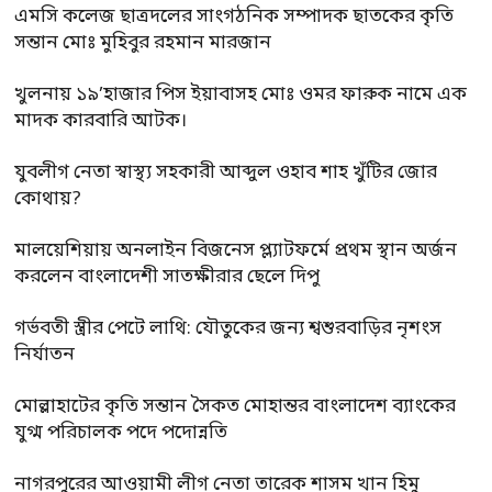
এমসি কলেজ ছাত্রদলের সাংগঠনিক সম্পাদক ছাতকের কৃতি
সন্তান মোঃ মুহিবুর রহমান মারজান
খুলনায় ১৯’হাজার পিস ইয়াবাসহ মোঃ ওমর ফারুক নামে এক
মাদক কারবারি আটক।
যুবলীগ নেতা স্বাস্থ্য সহকারী আব্দুল ওহাব শাহ খুঁটির জোর
কোথায়?
মালয়েশিয়ায় অনলাইন বিজনেস প্ল্যাটফর্মে প্রথম স্থান অর্জন
করলেন বাংলাদেশী সাতক্ষীরার ছেলে দিপু
গর্ভবতী স্ত্রীর পেটে লাথি: যৌতুকের জন্য শ্বশুরবাড়ির নৃশংস
নির্যাতন
মোল্লাহাটের কৃতি সন্তান সৈকত মোহান্তর বাংলাদেশ ব্যাংকের
যুগ্ম পরিচালক পদে পদোন্নতি
নাগরপুরের আওয়ামী লীগ নেতা তারেক শাসম খান হিমু