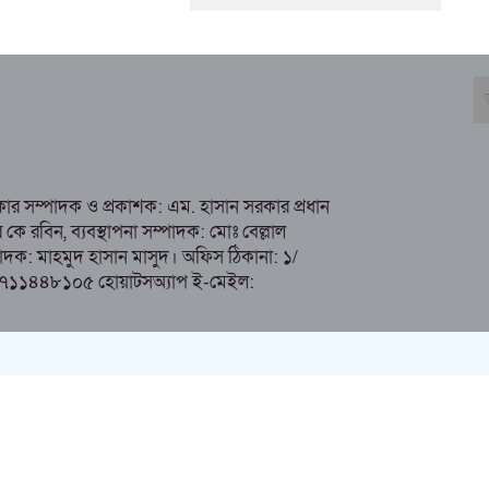
রকার সম্পাদক ও প্রকাশক: এম. হাসান সরকার প্রধান
 রবিন, ব্যবস্থাপনা সম্পাদক: মোঃ বেল্লাল
ম্পাদক: মাহমুদ হাসান মাসুদ। অফিস ঠিকানা: ১/
১৭১১৪৪৮১০৫ হোয়াটসঅ্যাপ ই-মেইল:
Social Media Auto Publish
Powered By :
XYZScripts.com