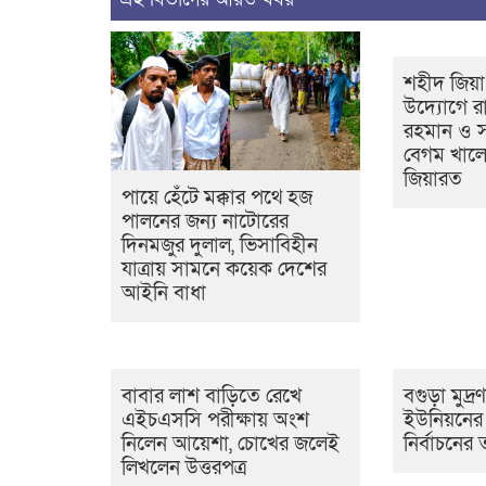
শহীদ জিয়া
উদ্যোগে রাষ
রহমান ও সাব
বেগম খালে
জিয়ারত
পায়ে হেঁটে মক্কার পথে হজ
পালনের জন্য নাটোরের
দিনমজুর দুলাল, ভিসাবিহীন
যাত্রায় সামনে কয়েক দেশের
আইনি বাধা
বাবার লাশ বাড়িতে রেখে
বগুড়া মুদ্র
এইচএসসি পরীক্ষায় অংশ
ইউনিয়নের ১
নিলেন আয়েশা, চোখের জলেই
নির্বাচনে
লিখলেন উত্তরপত্র