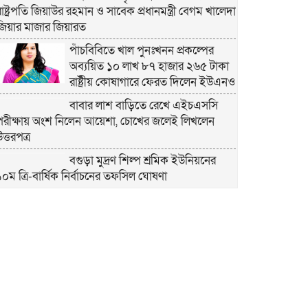
রাষ্ট্রপতি জিয়াউর রহমান ও সাবেক প্রধানমন্ত্রী বেগম খালেদা
জিয়ার মাজার জিয়ারত
পাঁচবিবিতে খাল পুনঃখনন প্রকল্পের
অব্যয়িত ১০ লাখ ৮৭ হাজার ২৬৫ টাকা
রাষ্ট্রীয় কোষাগারে ফেরত দিলেন ইউএনও
বাবার লাশ বাড়িতে রেখে এইচএসসি
পরীক্ষায় অংশ নিলেন আয়েশা, চোখের জলেই লিখলেন
ত্তরপত্র
বগুড়া মুদ্রণ শিল্প শ্রমিক ইউনিয়নের
১০ম ত্রি-বার্ষিক নির্বাচনের তফসিল ঘোষণা
বগুড়ায় ২ হাজার পিস ট্যাপেন্টাডল
ট্যাবলেটসহ ‘মাদক সম্রাজ্ঞী’ বেহুলা ও বিথীসহ গ্রেফতার ৩
সৎ, ন্যায়নিষ্ঠ, সাহসী ও মানবিক ইউএনও
সাবরিনা শারমিন: কর্মদক্ষতায় মানুষের হৃদয়ে অনন্য এক
নাম
নরসিংদীর শিবপুরে তিনটি গরুকে বিষ