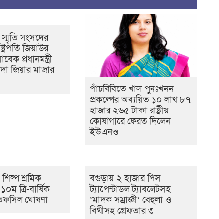
 স্মৃতি সংসদের
্ট্রপতি জিয়াউর
েক প্রধানমন্ত্রী
দা জিয়ার মাজার
পাঁচবিবিতে খাল পুনঃখনন
প্রকল্পের অব্যয়িত ১০ লাখ ৮৭
হাজার ২৬৫ টাকা রাষ্ট্রীয়
কোষাগারে ফেরত দিলেন
ইউএনও
ণ শিল্প শ্রমিক
বগুড়ায় ২ হাজার পিস
০ম ত্রি-বার্ষিক
ট্যাপেন্টাডল ট্যাবলেটসহ
র তফসিল ঘোষণা
‘মাদক সম্রাজ্ঞী’ বেহুলা ও
বিথীসহ গ্রেফতার ৩