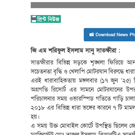
📸 Download News Pho
জি এম শরিফুল ইসলাম সানু সাতক্ষীরা :
সাতক্ষীরার বিভিন্ন সড়কে শৃঙ্খলা ফিরিয়ে আ
সচেতনতা বৃদ্ধি ও খেলাপি মোটরযান বিরুদ্ধে ধা
এরই ধারাবাহিকতায় মঙ্গলবার (১৭ জুন ‘২৫) ব
অগ্রগতি রিসোর্ট এর সামনে মোটরযানের উপ
পরিচালনার সময় ওভারস্পিড গতিতে গাড়ি চালা
২০১৮ এর বিভিন্ন ধারা ভঙ্গের কারনে ৭ টি মা
হয়।
এ সময় উক্ত মোবাইল কোর্টে উপস্থিত ছিলেন জে
ম্যাজিস্ট্রেট মোঃ তাজুল ইসলাম, বিআরটিএ সাতক