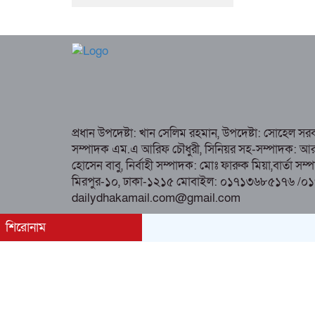
প্রধান উপদেষ্টা: খান সেলিম রহমান, উপদেষ্টা: সোহেল স
সম্পাদক এম.এ আরিফ চৌধুরী, সিনিয়র সহ-সম্পাদক: আর কে
হোসেন বাবু, নির্বাহী সম্পাদক: মোঃ ফারুক মিয়া,বার্তা স
মিরপুর-১০, ঢাকা-১২১৫ মোবাইল: ০১৭১৩৬৮৫১৭৬ /০
dailydhakamail.com@gmail.com
শিরোনাম
All rights reserved © 2025 dailydhakamail.com