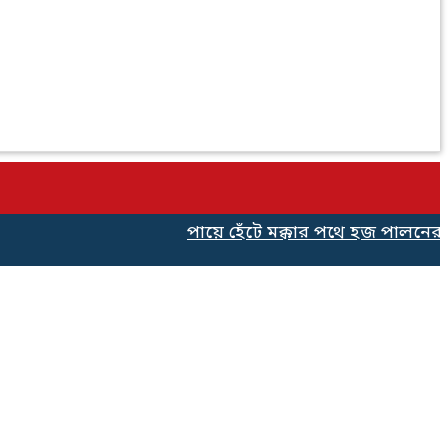
পায়ে হেঁটে মক্কার পথে হজ পালনের জন্য