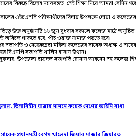
য়ের বিরুদ্ধে বিদ্রোহ ন্যায়সঙ্গত। সেই শিক্ষা নিয়ে আমরা সেদিন 
ের এইচএসসি পরীক্ষার্থীদের বিদায় উপলক্ষে দোয়া ও কলেজের বার্ষ
পতিত্বে উক্ত অনুষ্ঠানটি ১৮ জুন বুধবার সকালে কলেজ মাঠে অনুষ্ঠিত
তি অবিচল থাকতে হবে, পাঁচ ওয়াক্ত নামাজ পড়তে হবে।
ির সভাপতি ও মেহেরুন্নেছা মহিলা কলেজের সাবেক অধ্যক্ষ ও সাব
র শহর বিএনপি সভাপতি খালিদ হাসান উথান।
র, উপজেলা ছাত্রদল সভাপতি রোমান আহমেদ সহ কলেজ শিক্ষক বৃন
দুলাল, ভিসাবিহীন যাত্রায় সামনে কয়েক দেশের আইনি বাধা
ও সাবেক প্রধানমন্ত্রী বেগম খালেদা জিয়ার মাজার জিয়ারত