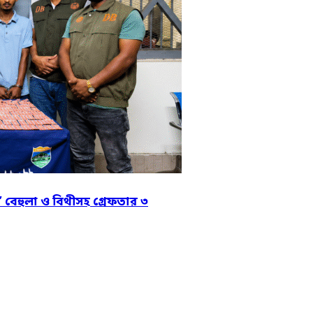
’ বেহুলা ও বিথীসহ গ্রেফতার ৩