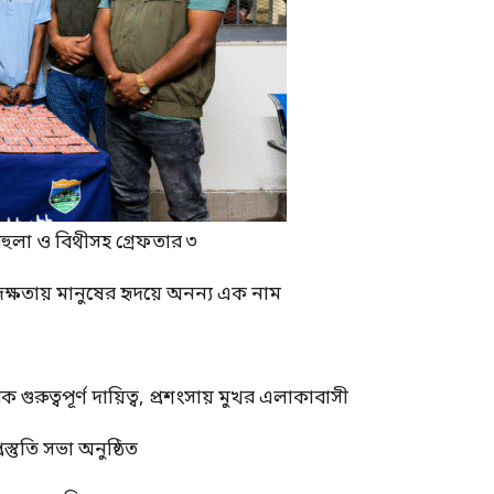
বেহুলা ও বিথীসহ গ্রেফতার ৩
দক্ষতায় মানুষের হৃদয়ে অনন্য এক নাম
ুত্বপূর্ণ দায়িত্ব, প্রশংসায় মুখর এলাকাবাসী
স্তুতি সভা অনুষ্ঠিত