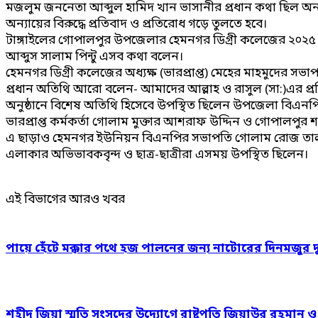
মজলুম জননেতা আব্দুল হামিদ খান ভাসানীর প্রধান কথা ছিল অন্যা
অন্যায়ের বিরুদ্ধে প্রতিবাদ ও প্রতিরোধ গড়ে তুলতে হবে।
টাঙ্গাইলের গোপালপুর উপজেলার হেমনগর ডিগ্রী কলেজের ২০২৫ সাল
আব্দুস সালাম পিন্টু এসব কথা বলেন।
হেমনগর ডিগ্রী কলেজের অধ্যক্ষ (ভারপ্রাপ্ত) মেহের মাহমুদের সভা
প্রধান অতিথি আরো বলেন- আমাদের আল্লাহ ও রাসুল (সা:)এর প্র
অনুষ্ঠানে বিশেষ অতিথি হিসেবে উপস্থিত ছিলেন উপজেলা বিএনপ
ভারপ্রাপ্ত কর্মকর্তা গোলাম মুক্তার আশরাফ উদ্দিন ও গোপালপু
এ ছাড়াও হেমনগর ইউনিয়ন বিএনপির সভাপতি গোলাম রোজ তালুকদা
এলাকার অভিভাবকবৃন্দ ও ছাত্র-ছাত্রীরা এসময় উপস্থিত ছিলেন।
এই বিভাগের আরও খবর
পায়ে হেঁটে মক্কার পথে হজ পালনের জন্য নাটোরের দিনমজুর 
শহীদ জিয়া স্মৃতি সংসদের উদ্যোগে রাষ্ট্রপতি জিয়াউর রহমান 