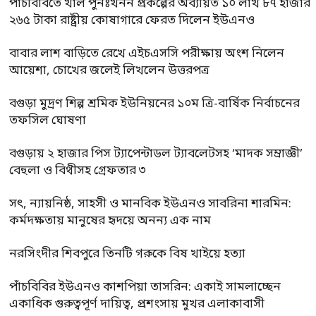
পাঁচবিবিতে খাল পুনঃখনন প্রকল্পের অব্যয়িত ১০ লাখ ৮৭ হাজার
২৬৫ টাকা রাষ্ট্রীয় কোষাগারে ফেরত দিলেন ইউএনও
বাবার লাশ বাড়িতে রেখে এইচএসসি পরীক্ষায় অংশ নিলেন
আয়েশা, চোখের জলেই লিখলেন উত্তরপত্র
বগুড়া মুদ্রণ শিল্প শ্রমিক ইউনিয়নের ১০ম ত্রি-বার্ষিক নির্বাচনের
তফসিল ঘোষণা
বগুড়ায় ২ হাজার পিস ট্যাপেন্টাডল ট্যাবলেটসহ ‘মাদক সম্রাজ্ঞী’
বেহুলা ও বিথীসহ গ্রেফতার ৩
সৎ, ন্যায়নিষ্ঠ, সাহসী ও মানবিক ইউএনও সাবরিনা শারমিন:
কর্মদক্ষতায় মানুষের হৃদয়ে অনন্য এক নাম
নরসিংদীর শিবপুরে তিনটি গরুকে বিষ খাইয়ে হত্যা
পাঁচবিবির ইউএনও কাশপিয়া তাসরিন: একাই সামলাচ্ছেন
একাধিক গুরুত্বপূর্ণ দায়িত্ব, প্রশংসায় মুখর এলাকাবাসী