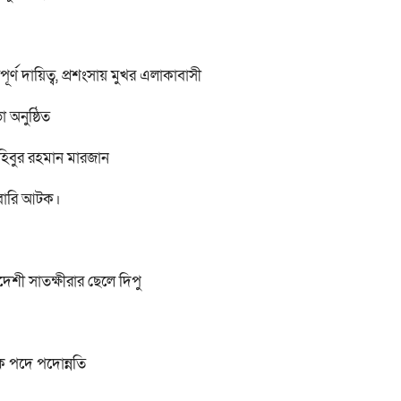
ণ দায়িত্ব, প্রশংসায় মুখর এলাকাবাসী
া অনুষ্ঠিত
হিবুর রহমান মারজান
রবারি আটক।
াদেশী সাতক্ষীরার ছেলে দিপু
লক পদে পদোন্নতি