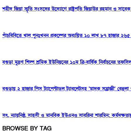
শহীদ জিয়া স্মৃতি সংসদের উদ্যোগে রাষ্ট্রপতি জিয়াউর রহমান ও সাবেক প
পাঁচবিবিতে খাল পুনঃখনন প্রকল্পের অব্যয়িত ১০ লাখ ৮৭ হাজার ২৬৫ 
বগুড়া মুদ্রণ শিল্প শ্রমিক ইউনিয়নের ১০ম ত্রি-বার্ষিক নির্বাচনের তফস
বগুড়ায় ২ হাজার পিস ট্যাপেন্টাডল ট্যাবলেটসহ ‘মাদক সম্রাজ্ঞী’ বেহুল
সৎ, ন্যায়নিষ্ঠ, সাহসী ও মানবিক ইউএনও সাবরিনা শারমিন: কর্মদক্ষত
BROWSE BY TAG