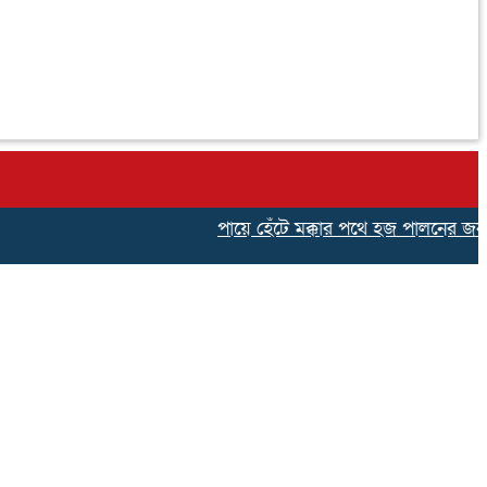
পায়ে হেঁটে মক্কার পথে হজ পালনের জন্য না