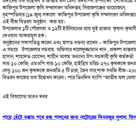
প্রদানের শুভ উদ্বোধন ও জাতীয় ফল মেলা উদযাপন উপলক্ষ্যে শোভাযাত্রা প্
কাজিপুর উপজেলা কৃষি সম্প্রসারণ অধিদপ্তর, সিরাজগঞ্জের আয়োজনে,
বৃহস্পতিবার (১৯ জুন) সকালে কাজিপুর উপজেলা কৃষি সম্প্রসারণ অধিদপ্তরে 
এই বীজ বিতরণ অনুষ্ঠান করা হয়।
উপজেলার ১টি পৌরসভা ও ১২টি ইউনিয়নের প্রায় দুই হাজার কৃষাণ-কৃষাণীদে
দেওয়ান আকরামুল হক।
অনুষ্ঠানের সভাপতিত্ব করেন এবং স্বাগত বক্তব্য রাখেন – কাজিপুর উপজে
এ সময়ে উপজেলার সমবায় অফিসার খালেদুজ্জামান খান , প্রকল্প বাস্তবায়ন ক
হাসান, শাহাদত হোসেন, শাহীন আলম অন্যান্য উপ-সহকারী কৃষি কর্মকর্
সার-১০ কেজি, এমওপি সার-১০ কেজি, হাইব্রিড মরিচ-২৭০ কৃষককে জনপ্
লেবু-১০০ জন কৃষককে জনপ্রতি ৫ টি চারা, জৈব সার,শাক সবজি বীজ–২০
বিতরণ কাজের শুভ উদ্বোধন করেন। পরে তিনদিন ব্যাপি “জাতীয় ফল মেলা”-২০
এই বিভাগের আরও খবর
পায়ে হেঁটে মক্কার পথে হজ পালনের জন্য নাটোরের দিনমজুর দুলাল, ভ