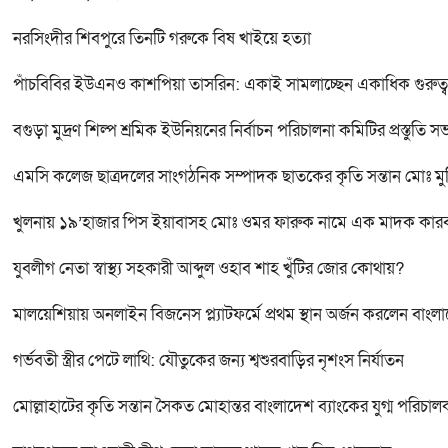
নরসিংদীর শিবপুরে তিনটি গরুকে বিষ খাইয়ে হত্যা
পাঁচবিবির ইউএনও কাশপিয়া তাসরিন: একাই সামলাচ্ছেন একাধিক গুরুত্বপূর্
বগুড়া মুদ্রণ শিল্প শ্রমিক ইউনিয়নের নির্বাচন পরিচালনা কমিটির প্রস্তুতি সভ
এমসি কলেজ ছাত্রদলের সাংগঠনিক সম্পাদক ছাতকের কৃতি সন্তান মোঃ মু
খুলনায় ১৯’হাজার পিস ইয়াবাসহ মোঃ ওমর ফারুক নামে এক মাদক কা
যুবলীগ নেতা স্বাস্থ্য সহকারী আব্দুল ওহাব শাহ খুঁটির জোর কোথায়?
মালয়েশিয়ায় অনলাইন বিজনেস প্ল্যাটফর্মে প্রথম স্থান অর্জন করলেন বাংল
গর্ভবতী স্ত্রীর পেটে লাথি: যৌতুকের জন্য শ্বশুরবাড়ির নৃশংস নির্যাতন
মোল্লাহাটের কৃতি সন্তান সৈকত মোহান্তর বাংলাদেশ ব্যাংকের যুগ্ম পরিচা