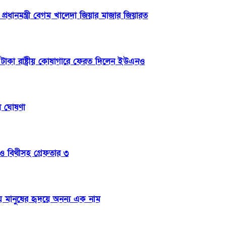
্রধানমন্ত্রী বেগম খালেদা জিয়ার মাজার জিয়ারত
টাকা রাষ্ট্রীয় কোষাগারে ফেরত দিলেন ইউএনও
িল ঘোষণা
া ও বিথীসহ গ্রেফতার ৩
ায় মানুষের হৃদয়ে অনন্য এক নাম