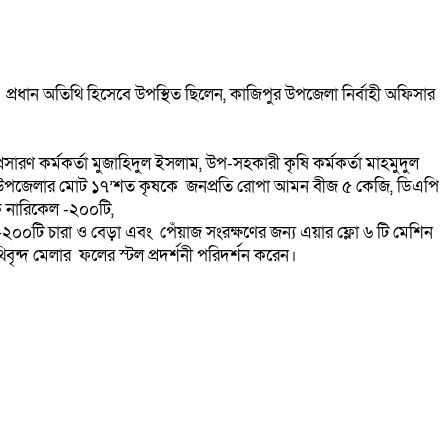
 প্রধান অতিথি হিসেবে উপস্থিত ছিলেন, কাজিপুর উপজেলা নির্বাহী অফিসার
সারণ কর্মকর্তা মুজাহিদুল ইসলাম, উপ-সহকারী কৃষি কর্মকর্তা মাহমুদুল
ানে উপজেলার মোট ১৭’শত কৃষকে জনপ্রতি রোপা আমন বীজ ৫ কেজি, ডিএপি
ক নারিকেল -২০০টি,
টি চারা ও বেড়া এবং পেঁয়াজ সংরক্ষণের জন্য এয়ার ফ্লো ৬ টি মেশিন
বৃন্দ মেলার ফলের স্টল প্রদর্শনী পরিদর্শন করেন।