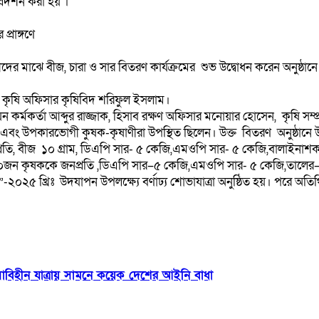
রদর্শন করা হয় ।
প্রাঙ্গণে
র মাঝে বীজ, চারা ও সার বিতরণ কার্যক্রমের শুভ উদ্বোধন করেন অনুষ্ঠানে
লা কৃষি অফিসার কৃষিবিদ শরিফুল ইসলাম।
র্মকর্তা আব্দুর রাজ্জাক, হিসাব রক্ষণ অফিসার মনোয়ার হোসেন, কৃষি সম্প্র
তা এবং উপকারভোগী কুষক-কৃষাণীরা উপস্থিত ছিলেন। উক্ত বিতরণ অনুষ্ঠ
রতি, বীজ ১০ গ্রাম, ডিএপি সার- ৫ কেজি,এমওপি সার- ৫ কেজি,বালাইনাশ
০জন কৃষককে জনপ্রতি ,ডিএপি সার–৫ কেজি,এমওপি সার- ৫ কেজি,তালের–২০০
২৫ খ্রিঃ উদযাপন উপলক্ষ্যে বর্ণাঢ্য শোভাযাত্রা অনুষ্ঠিত হয়। পরে অতিথি
িসাবিহীন যাত্রায় সামনে কয়েক দেশের আইনি বাধা