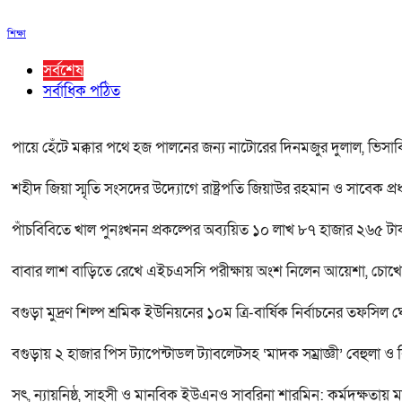
শিক্ষা
সর্বশেষ
সর্বাধিক পঠিত
পায়ে হেঁটে মক্কার পথে হজ পালনের জন্য নাটোরের দিনমজুর দুলাল, ভিসা
শহীদ জিয়া স্মৃতি সংসদের উদ্যোগে রাষ্ট্রপতি জিয়াউর রহমান ও সাবেক প্রধ
পাঁচবিবিতে খাল পুনঃখনন প্রকল্পের অব্যয়িত ১০ লাখ ৮৭ হাজার ২৬৫ টা
বাবার লাশ বাড়িতে রেখে এইচএসসি পরীক্ষায় অংশ নিলেন আয়েশা, চোখে
বগুড়া মুদ্রণ শিল্প শ্রমিক ইউনিয়নের ১০ম ত্রি-বার্ষিক নির্বাচনের তফসিল 
বগুড়ায় ২ হাজার পিস ট্যাপেন্টাডল ট্যাবলেটসহ ‘মাদক সম্রাজ্ঞী’ বেহুলা ও
সৎ, ন্যায়নিষ্ঠ, সাহসী ও মানবিক ইউএনও সাবরিনা শারমিন: কর্মদক্ষতায় 