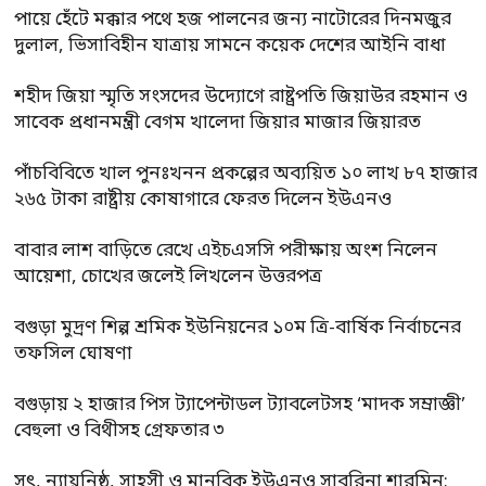
পায়ে হেঁটে মক্কার পথে হজ পালনের জন্য নাটোরের দিনমজুর
দুলাল, ভিসাবিহীন যাত্রায় সামনে কয়েক দেশের আইনি বাধা
শহীদ জিয়া স্মৃতি সংসদের উদ্যোগে রাষ্ট্রপতি জিয়াউর রহমান ও
সাবেক প্রধানমন্ত্রী বেগম খালেদা জিয়ার মাজার জিয়ারত
পাঁচবিবিতে খাল পুনঃখনন প্রকল্পের অব্যয়িত ১০ লাখ ৮৭ হাজার
২৬৫ টাকা রাষ্ট্রীয় কোষাগারে ফেরত দিলেন ইউএনও
বাবার লাশ বাড়িতে রেখে এইচএসসি পরীক্ষায় অংশ নিলেন
আয়েশা, চোখের জলেই লিখলেন উত্তরপত্র
বগুড়া মুদ্রণ শিল্প শ্রমিক ইউনিয়নের ১০ম ত্রি-বার্ষিক নির্বাচনের
তফসিল ঘোষণা
বগুড়ায় ২ হাজার পিস ট্যাপেন্টাডল ট্যাবলেটসহ ‘মাদক সম্রাজ্ঞী’
বেহুলা ও বিথীসহ গ্রেফতার ৩
সৎ, ন্যায়নিষ্ঠ, সাহসী ও মানবিক ইউএনও সাবরিনা শারমিন: