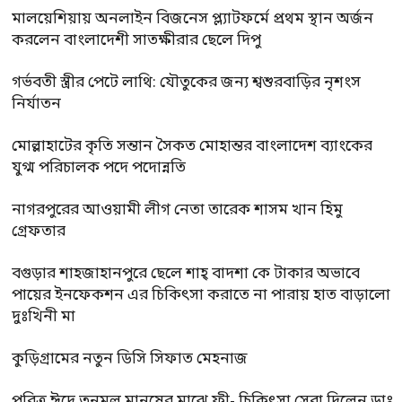
মালয়েশিয়ায় অনলাইন বিজনেস প্ল্যাটফর্মে প্রথম স্থান অর্জন
করলেন বাংলাদেশী সাতক্ষীরার ছেলে দিপু
গর্ভবতী স্ত্রীর পেটে লাথি: যৌতুকের জন্য শ্বশুরবাড়ির নৃশংস
নির্যাতন
মোল্লাহাটের কৃতি সন্তান সৈকত মোহান্তর বাংলাদেশ ব্যাংকের
যুগ্ম পরিচালক পদে পদোন্নতি
নাগরপুরের আওয়ামী লীগ নেতা তারেক শাসম খান হিমু
গ্রেফতার
বগুড়ার শাহজাহানপুরে ছেলে শাহ্ বাদশা কে টাকার অভাবে
পায়ের ইনফেকশন এর চিকিৎসা করাতে না পারায় হাত বাড়ালো
দুঃখিনী মা
কুড়িগ্রামের নতুন ডিসি সিফাত মেহনাজ
পবিত্র ঈদে তৃনমুল মানুষের মাঝে ফ্রী- চিকিৎসা সেবা দিলেন ডাঃ