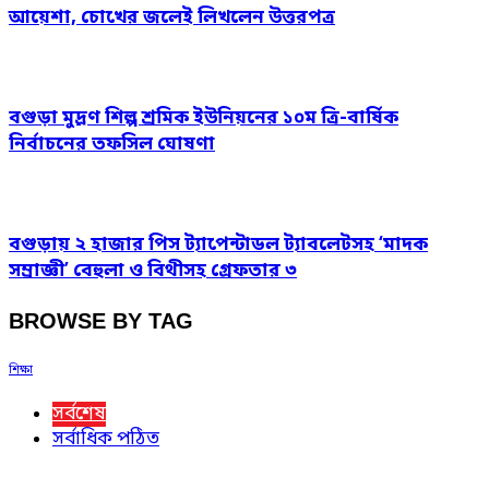
আয়েশা, চোখের জলেই লিখলেন উত্তরপত্র
বগুড়া মুদ্রণ শিল্প শ্রমিক ইউনিয়নের ১০ম ত্রি-বার্ষিক
নির্বাচনের তফসিল ঘোষণা
বগুড়ায় ২ হাজার পিস ট্যাপেন্টাডল ট্যাবলেটসহ ‘মাদক
সম্রাজ্ঞী’ বেহুলা ও বিথীসহ গ্রেফতার ৩
BROWSE BY TAG
শিক্ষা
সর্বশেষ
সর্বাধিক পঠিত