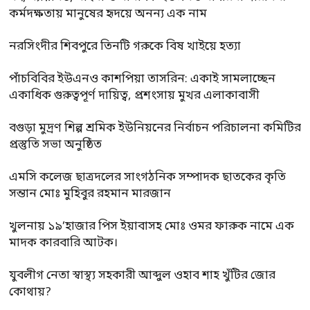
কর্মদক্ষতায় মানুষের হৃদয়ে অনন্য এক নাম
নরসিংদীর শিবপুরে তিনটি গরুকে বিষ খাইয়ে হত্যা
পাঁচবিবির ইউএনও কাশপিয়া তাসরিন: একাই সামলাচ্ছেন
একাধিক গুরুত্বপূর্ণ দায়িত্ব, প্রশংসায় মুখর এলাকাবাসী
বগুড়া মুদ্রণ শিল্প শ্রমিক ইউনিয়নের নির্বাচন পরিচালনা কমিটির
প্রস্তুতি সভা অনুষ্ঠিত
এমসি কলেজ ছাত্রদলের সাংগঠনিক সম্পাদক ছাতকের কৃতি
সন্তান মোঃ মুহিবুর রহমান মারজান
খুলনায় ১৯’হাজার পিস ইয়াবাসহ মোঃ ওমর ফারুক নামে এক
মাদক কারবারি আটক।
যুবলীগ নেতা স্বাস্থ্য সহকারী আব্দুল ওহাব শাহ খুঁটির জোর
কোথায়?