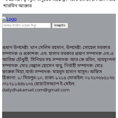
শারমিন আক্তার
প্রধান উপদেষ্টা: খান সেলিম রহমান, উপদেষ্টা: সোহেল সরকার
সম্পাদক ও প্রকাশক: এম. হাসান সরকার প্রধান সম্পাদক এম.এ
আরিফ চৌধুরী, সিনিয়র সহ-সম্পাদক: আর কে রবিন, ব্যবস্থাপনা
সম্পাদক: মোঃ বেল্লাল হোসেন বাবু, নির্বাহী সম্পাদক: মোঃ
ফারুক মিয়া,বার্তা সম্পাদক: মাহমুদ হাসান মাসুদ। অফিস
ঠিকানা: ১/ মিরপুর-১০, ঢাকা-১২১৫ মোবাইল: ০১৭১৩৬৮৫১৭৬
/০১৭১১৪৪৮১০৫ হোয়াটসঅ্যাপ ই-মেইল:
dailydhakamail.com@gmail.com