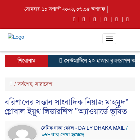
সোমবার, ১০ অগাস্ট ২০২৬, ০৬:০৫ অপরাহ্ন
Toggle
navigation
শিরোনাম
সেন্টমার্টিনে ২০ হাজার বৃক্ষরোপণ কর্মসূ
/
সর্বশেষ
সারাদেশ
,
বরিশালের সন্তান সাংবাদিক নিয়াজ মাহমুদ”
গ্লোবাল ইয়ুথ লিডারশিপ “অ্যাওয়ার্ডে ভূষিত
দৈনিক ঢাকা মেইল - DAILY DHAKA MAIL
/
১৬৮ বার দেখা হয়েছে