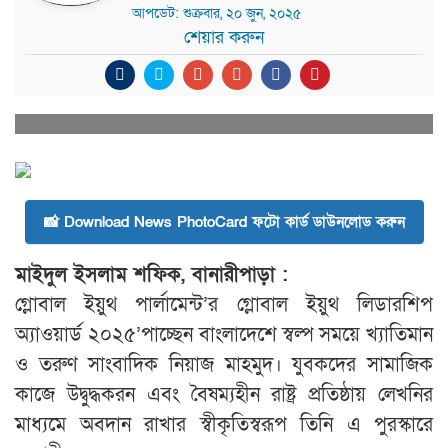
আপডেট: শুক্রবার, ২০ জুন, ২০২৫
শেয়ার করুন
📸 Download News PhotoCard ফটো কার্ড ডাউনলোড করুন
মাইদুল ইসলাম শফিক, বানারীপাড়া :
গ্লোবাল ইয়ুথ পার্লামেন্ট’র গ্লোবাল ইয়ুথ লিডারশিপ
অ্যাওয়ার্ড ২০২৫’পাচ্ছেন বাংলাদেশে স্বল্প সময়ে খ্যাতিমান
ও তরুণ সাংবাদিক নিয়াজ মাহমুদ। যুবকদের সামাজিক
কাজে উদ্বুদ্ধকরন এবং বৈষম্যহীন রাষ্ট্র প্রতিষ্ঠায় লেখনির
মাধ্যমে অবদান রাখার স্বীকৃতিস্বরূপ তিনি এ পুরস্কারে