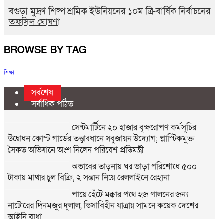
বগুড়া মুদ্রণ শিল্প শ্রমিক ইউনিয়নের ১০ম ত্রি-বার্ষিক নির্বাচনের
তফসিল ঘোষণা
BROWSE BY TAG
শিক্ষা
সর্বশেষ
সর্বাধিক পঠিত
সেন্টমার্টিনে ২০ হাজার বৃক্ষরোপণ কর্মসূচির
উদ্বোধন কোস্ট গার্ডের তত্ত্বাবধানে সবুজায়ন উদ্যোগ; প্লাস্টিকমুক্ত
সৈকত অভিযানে অংশ নিলেন পরিবেশ প্রতিমন্ত্রী
অভাবের তাড়নায় ঘর ভাড়া পরিশোধে ৫০০
টাকায় মাথার চুল বিক্রি, ২ সন্তান নিয়ে রেললাইনে রেহানা
পায়ে হেঁটে মক্কার পথে হজ পালনের জন্য
নাটোরের দিনমজুর দুলাল, ভিসাবিহীন যাত্রায় সামনে কয়েক দেশের
আইনি বাধা