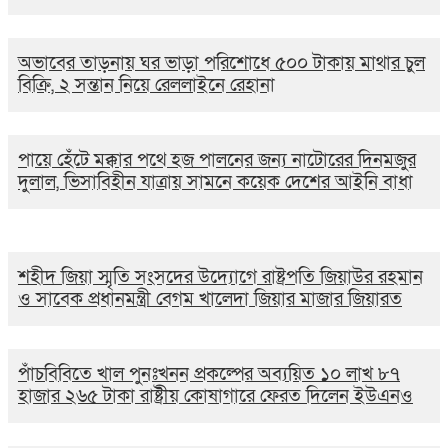
অভাবের তাড়নায় ঘর ভাড়া পরিশোধে ৫০০ টাকায় মাথার চুল
বিক্রি, ২ সন্তান নিয়ে রেললাইনে রেহানা
পায়ে হেঁটে মক্কার পথে হজ পালনের জন্য নাটোরের দিনমজুর
দুলাল, ভিসাবিহীন যাত্রায় সামনে কয়েক দেশের আইনি বাধা
শহীদ জিয়া স্মৃতি সংসদের উদ্যোগে রাষ্ট্রপতি জিয়াউর রহমান
ও সাবেক প্রধানমন্ত্রী বেগম খালেদা জিয়ার মাজার জিয়ারত
পাঁচবিবিতে খাল পুনঃখনন প্রকল্পের অব্যয়িত ১০ লাখ ৮৭
হাজার ২৬৫ টাকা রাষ্ট্রীয় কোষাগারে ফেরত দিলেন ইউএনও