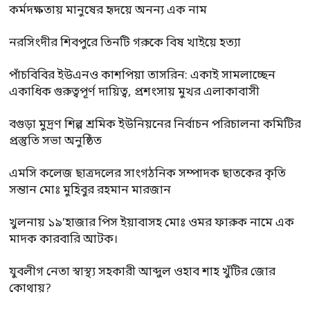
কর্মদক্ষতায় মানুষের হৃদয়ে অনন্য এক নাম
নরসিংদীর শিবপুরে তিনটি গরুকে বিষ খাইয়ে হত্যা
পাঁচবিবির ইউএনও কাশপিয়া তাসরিন: একাই সামলাচ্ছেন
একাধিক গুরুত্বপূর্ণ দায়িত্ব, প্রশংসায় মুখর এলাকাবাসী
বগুড়া মুদ্রণ শিল্প শ্রমিক ইউনিয়নের নির্বাচন পরিচালনা কমিটির
প্রস্তুতি সভা অনুষ্ঠিত
এমসি কলেজ ছাত্রদলের সাংগঠনিক সম্পাদক ছাতকের কৃতি
সন্তান মোঃ মুহিবুর রহমান মারজান
খুলনায় ১৯’হাজার পিস ইয়াবাসহ মোঃ ওমর ফারুক নামে এক
মাদক কারবারি আটক।
যুবলীগ নেতা স্বাস্থ্য সহকারী আব্দুল ওহাব শাহ খুঁটির জোর
কোথায়?