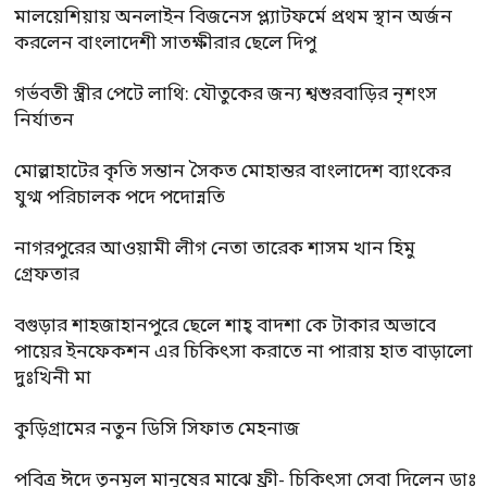
মালয়েশিয়ায় অনলাইন বিজনেস প্ল্যাটফর্মে প্রথম স্থান অর্জন
করলেন বাংলাদেশী সাতক্ষীরার ছেলে দিপু
গর্ভবতী স্ত্রীর পেটে লাথি: যৌতুকের জন্য শ্বশুরবাড়ির নৃশংস
নির্যাতন
মোল্লাহাটের কৃতি সন্তান সৈকত মোহান্তর বাংলাদেশ ব্যাংকের
যুগ্ম পরিচালক পদে পদোন্নতি
নাগরপুরের আওয়ামী লীগ নেতা তারেক শাসম খান হিমু
গ্রেফতার
বগুড়ার শাহজাহানপুরে ছেলে শাহ্ বাদশা কে টাকার অভাবে
পায়ের ইনফেকশন এর চিকিৎসা করাতে না পারায় হাত বাড়ালো
দুঃখিনী মা
কুড়িগ্রামের নতুন ডিসি সিফাত মেহনাজ
পবিত্র ঈদে তৃনমুল মানুষের মাঝে ফ্রী- চিকিৎসা সেবা দিলেন ডাঃ