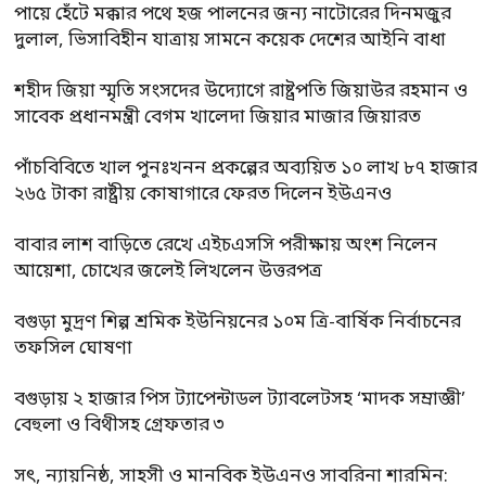
পায়ে হেঁটে মক্কার পথে হজ পালনের জন্য নাটোরের দিনমজুর
দুলাল, ভিসাবিহীন যাত্রায় সামনে কয়েক দেশের আইনি বাধা
শহীদ জিয়া স্মৃতি সংসদের উদ্যোগে রাষ্ট্রপতি জিয়াউর রহমান ও
সাবেক প্রধানমন্ত্রী বেগম খালেদা জিয়ার মাজার জিয়ারত
পাঁচবিবিতে খাল পুনঃখনন প্রকল্পের অব্যয়িত ১০ লাখ ৮৭ হাজার
২৬৫ টাকা রাষ্ট্রীয় কোষাগারে ফেরত দিলেন ইউএনও
বাবার লাশ বাড়িতে রেখে এইচএসসি পরীক্ষায় অংশ নিলেন
আয়েশা, চোখের জলেই লিখলেন উত্তরপত্র
বগুড়া মুদ্রণ শিল্প শ্রমিক ইউনিয়নের ১০ম ত্রি-বার্ষিক নির্বাচনের
তফসিল ঘোষণা
বগুড়ায় ২ হাজার পিস ট্যাপেন্টাডল ট্যাবলেটসহ ‘মাদক সম্রাজ্ঞী’
বেহুলা ও বিথীসহ গ্রেফতার ৩
সৎ, ন্যায়নিষ্ঠ, সাহসী ও মানবিক ইউএনও সাবরিনা শারমিন: