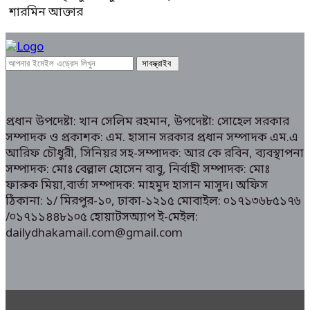
শারমিন আক্তার
প্রধান উপদেষ্টা: খান সেলিম রহমান, উপদেষ্টা: সোহেল সরকার
সম্পাদক ও প্রকাশক: এম. হাসান সরকার প্রধান সম্পাদক এম.এ
আরিফ চৌধুরী, সিনিয়র সহ-সম্পাদক: আর কে রবিন, ব্যবস্থাপনা
সম্পাদক: মোঃ বেল্লাল হোসেন বাবু, নির্বাহী সম্পাদক: মোঃ
ফারুক মিয়া,বার্তা সম্পাদক: মাহমুদ হাসান মাসুদ। অফিস
ঠিকানা: ১/ মিরপুর-১০, ঢাকা-১২১৫ মোবাইল: ০১৭১৩৬৮৫১৭৬
/০১৭১১৪৪৮১০৫ হোয়াটসঅ্যাপ ই-মেইল:
dailydhakamail.com@gmail.com