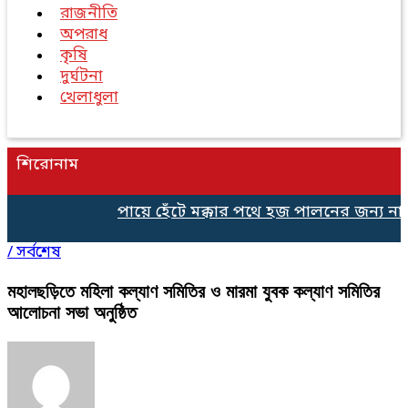
রাজনীতি
অপরাধ
কৃষি
দুর্ঘটনা
খেলাধুলা
শিরোনাম
পায়ে হেঁটে মক্কার পথে হজ পালনের জন্য নাট
/
সর্বশেষ
মহালছড়িতে মহিলা কল্যাণ সমিতির ও মারমা যুবক কল্যাণ সমিতির
আলোচনা সভা অনুষ্ঠিত