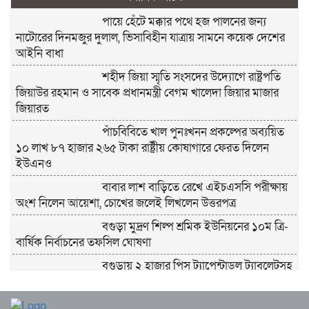
পায়ে হেঁটে মক্কার পথে হজ পালনের জন্য
নাটোরের দিনমজুর দুলাল, ভিসাবিহীন যাত্রায় সামনে কয়েক দেশের
আইনি বাধা
শহীদ জিয়া স্মৃতি সংসদের উদ্যোগে রাষ্ট্রপতি
জিয়াউর রহমান ও সাবেক প্রধানমন্ত্রী বেগম খালেদা জিয়ার মাজার
জিয়ারত
পাঁচবিবিতে খাল পুনঃখনন প্রকল্পের অব্যয়িত
১০ লাখ ৮৭ হাজার ২৬৫ টাকা রাষ্ট্রীয় কোষাগারে ফেরত দিলেন
ইউএনও
বাবার লাশ বাড়িতে রেখে এইচএসসি পরীক্ষায়
অংশ নিলেন আয়েশা, চোখের জলেই লিখলেন উত্তরপত্র
বগুড়া মুদ্রণ শিল্প শ্রমিক ইউনিয়নের ১০ম ত্রি-
বার্ষিক নির্বাচনের তফসিল ঘোষণা
বগুড়ায় ২ হাজার পিস ট্যাপেন্টাডল ট্যাবলেটসহ
‘মাদক সম্রাজ্ঞী’ বেহুলা ও বিথীসহ গ্রেফতার ৩
সৎ, ন্যায়নিষ্ঠ, সাহসী ও মানবিক ইউএনও