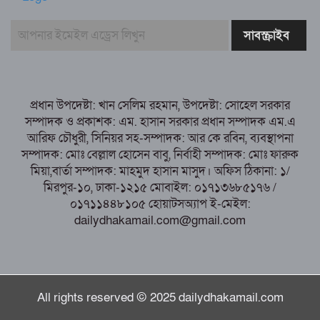
সাবরিনা শারমিন: কর্মদক্ষতায় মানুষের হৃদয়ে অনন্য এক নাম
নরসিংদীর শিবপুরে তিনটি গরুকে বিষ খাইয়ে
হত্যা
পাঁচবিবির ইউএনও কাশপিয়া তাসরিন: একাই
সামলাচ্ছেন একাধিক গুরুত্বপূর্ণ দায়িত্ব, প্রশংসায় মুখর এলাকাবাসী
প্রধান উপদেষ্টা: খান সেলিম রহমান, উপদেষ্টা: সোহেল সরকার
বগুড়া মুদ্রণ শিল্প শ্রমিক ইউনিয়নের নির্বাচন
সম্পাদক ও প্রকাশক: এম. হাসান সরকার প্রধান সম্পাদক এম.এ
পরিচালনা কমিটির প্রস্তুতি সভা অনুষ্ঠিত
আরিফ চৌধুরী, সিনিয়র সহ-সম্পাদক: আর কে রবিন, ব্যবস্থাপনা
সম্পাদক: মোঃ বেল্লাল হোসেন বাবু, নির্বাহী সম্পাদক: মোঃ ফারুক
মিয়া,বার্তা সম্পাদক: মাহমুদ হাসান মাসুদ। অফিস ঠিকানা: ১/
মিরপুর-১০, ঢাকা-১২১৫ মোবাইল: ০১৭১৩৬৮৫১৭৬ /
০১৭১১৪৪৮১০৫ হোয়াটসঅ্যাপ ই-মেইল:
dailydhakamail.com@gmail.com
All rights reserved © 2025 dailydhakamail.com