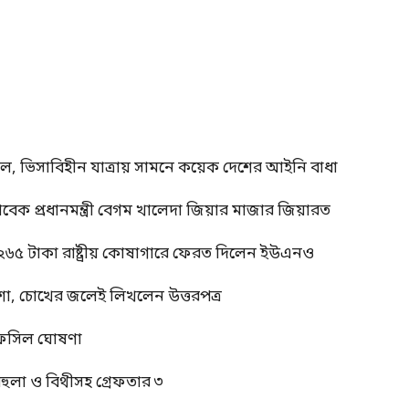
াল, ভিসাবিহীন যাত্রায় সামনে কয়েক দেশের আইনি বাধা
াবেক প্রধানমন্ত্রী বেগম খালেদা জিয়ার মাজার জিয়ারত
 ২৬৫ টাকা রাষ্ট্রীয় কোষাগারে ফেরত দিলেন ইউএনও
শা, চোখের জলেই লিখলেন উত্তরপত্র
র তফসিল ঘোষণা
বেহুলা ও বিথীসহ গ্রেফতার ৩