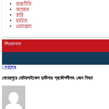
রাজনীতি
অপরাধ
কৃষি
দুর্ঘটনা
খেলাধুলা
শিরোনাম
/
সর্বশেষ
মেহেরপুরে মােটরসাইকেল দুর্ঘটনায় প্রকৌশলীসহ ২জন নিহত