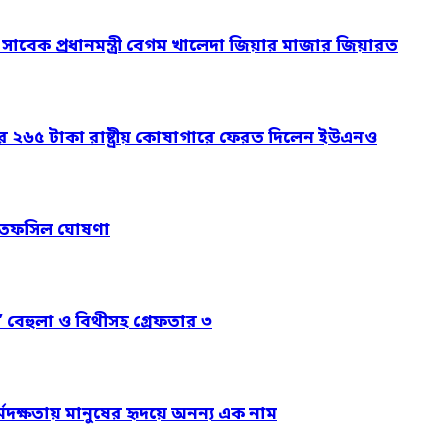
ও সাবেক প্রধানমন্ত্রী বেগম খালেদা জিয়ার মাজার জিয়ারত
ার ২৬৫ টাকা রাষ্ট্রীয় কোষাগারে ফেরত দিলেন ইউএনও
নের তফসিল ঘোষণা
’ বেহুলা ও বিথীসহ গ্রেফতার ৩
্মদক্ষতায় মানুষের হৃদয়ে অনন্য এক নাম