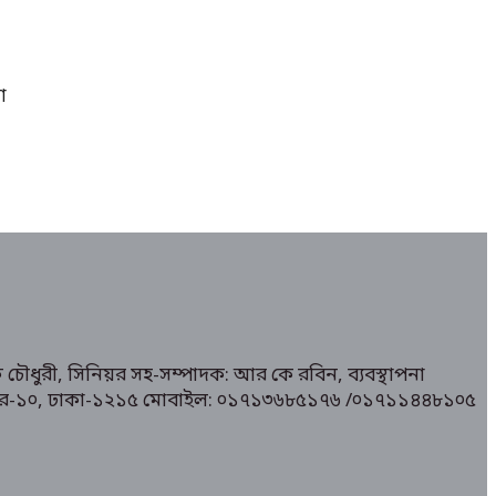
া
 চৌধুরী, সিনিয়র সহ-সম্পাদক: আর কে রবিন, ব্যবস্থাপনা
১/ মিরপুর-১০, ঢাকা-১২১৫ মোবাইল: ০১৭১৩৬৮৫১৭৬ /০১৭১১৪৪৮১০৫