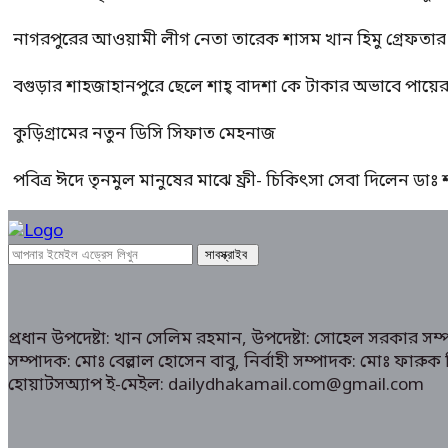
নাগরপুরের আওয়ামী লীগ নেতা তারেক শাসম খান হিমু গ্রেফতার
বগুড়ার শাহজাহানপুরে ছেলে শাহ্ বাদশা কে টাকার অভাবে পায়
কুড়িগ্রামের নতুন ডিসি সিফাত মেহনাজ
পবিত্র ঈদে তৃনমুল মানুষের মাঝে ফ্রী- চিকিৎসা সেবা দিলেন ডা
প্রধান উপদেষ্টা: খান সেলিম রহমান, উপদেষ্টা: সোহেল সরকার স
সম্পাদক: মোঃ বেল্লাল হোসেন বাবু, নির্বাহী সম্পাদক: মোঃ ফা
হোয়াটসঅ্যাপ ই-মেইল: dailydhakamail.com@gmail.com