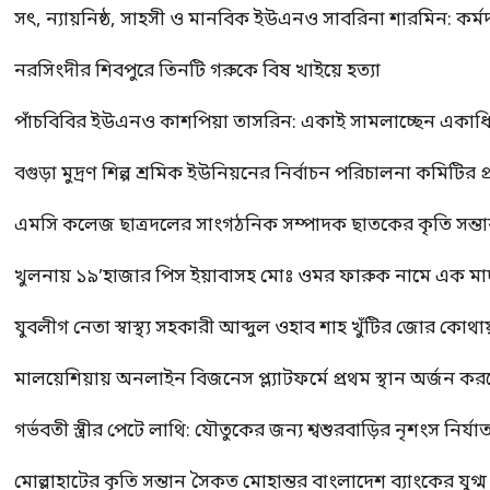
সৎ, ন্যায়নিষ্ঠ, সাহসী ও মানবিক ইউএনও সাবরিনা শারমিন: কর্ম
নরসিংদীর শিবপুরে তিনটি গরুকে বিষ খাইয়ে হত্যা
পাঁচবিবির ইউএনও কাশপিয়া তাসরিন: একাই সামলাচ্ছেন একাধিক গুর
বগুড়া মুদ্রণ শিল্প শ্রমিক ইউনিয়নের নির্বাচন পরিচালনা কমিটির প্র
এমসি কলেজ ছাত্রদলের সাংগঠনিক সম্পাদক ছাতকের কৃতি সন্তা
খুলনায় ১৯’হাজার পিস ইয়াবাসহ মোঃ ওমর ফারুক নামে এক 
যুবলীগ নেতা স্বাস্থ্য সহকারী আব্দুল ওহাব শাহ খুঁটির জোর কোথা
মালয়েশিয়ায় অনলাইন বিজনেস প্ল্যাটফর্মে প্রথম স্থান অর্জন ক
গর্ভবতী স্ত্রীর পেটে লাথি: যৌতুকের জন্য শ্বশুরবাড়ির নৃশংস নির্যা
মোল্লাহাটের কৃতি সন্তান সৈকত মোহান্তর বাংলাদেশ ব্যাংকের যুগ