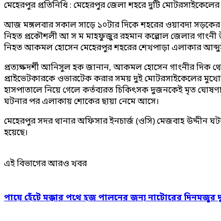
মেহেরপুর প্রতিনিধি : মেহেরপুর জেলা শহরে দুটি মোটরসাইকেলে
আজ মঙ্গলবার সকাল সাড়ে ১০টার দিকে শহরের ওয়াবদা সড়কের বন 
নিহত প্রকৌশলী আ স ম মাহফুজুর রহমান কল্লোল জেলার গাংনী 
নিহত আকমল হোসেন মেহেরপুর শহরের শেখপাড়া এলাকার আব্দুস
প্রত্যক্ষদর্শী আনিসুল হক জানান, আকমল হোসেন গাংনীর দিক থ
প্রাইভেটকারকে ওভারটেক করার সময় দুই মোটরসাইকেলের মুখোমুখি স
হাসপাতালে নিয়ে গেলে কর্তব্যরত চিকিৎসক দুজনকেই মৃত ঘোষণ
ঘটনার পর এলাকায় শোকের ছায়া নেমে আসে।
মেহেরপুর সদর থানার অফিসার ইনচার্জ (ওসি) মেজবাহ উদ্দীন ঘটনা
হয়েছে।
এই বিভাগের আরও খবর
পায়ে হেঁটে মক্কার পথে হজ পালনের জন্য নাটোরের দিনমজুর 