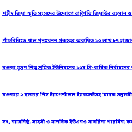
শহীদ জিয়া স্মৃতি সংসদের উদ্যোগে রাষ্ট্রপতি জিয়াউর রহমান 
পাঁচবিবিতে খাল পুনঃখনন প্রকল্পের অব্যয়িত ১০ লাখ ৮৭ হাজ
বগুড়া মুদ্রণ শিল্প শ্রমিক ইউনিয়নের ১০ম ত্রি-বার্ষিক নির্বাচ
বগুড়ায় ২ হাজার পিস ট্যাপেন্টাডল ট্যাবলেটসহ ‘মাদক সম্রাজ্ঞী
সৎ, ন্যায়নিষ্ঠ, সাহসী ও মানবিক ইউএনও সাবরিনা শারমিন: কর