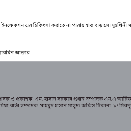
ের ইনফেকশন এর চিকিৎসা করাতে না পারায় হাত বাড়ালো দুঃখিনী ম
ঃ শারমিন আক্তার
ম্পাদক ও প্রকাশক: এম. হাসান সরকার প্রধান সম্পাদক এম.এ আরিফ
রুক মিয়া,বার্তা সম্পাদক: মাহমুদ হাসান মাসুদ। অফিস ঠিকানা: 