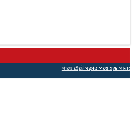
পায়ে হেঁটে মক্কার পথে হজ পালনের 