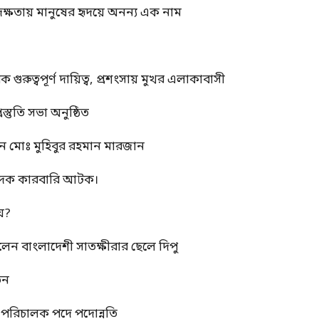
দক্ষতায় মানুষের হৃদয়ে অনন্য এক নাম
ুত্বপূর্ণ দায়িত্ব, প্রশংসায় মুখর এলাকাবাসী
স্তুতি সভা অনুষ্ঠিত
ন মোঃ মুহিবুর রহমান মারজান
মাদক কারবারি আটক।
য়?
রলেন বাংলাদেশী সাতক্ষীরার ছেলে দিপু
তন
্ম পরিচালক পদে পদোন্নতি