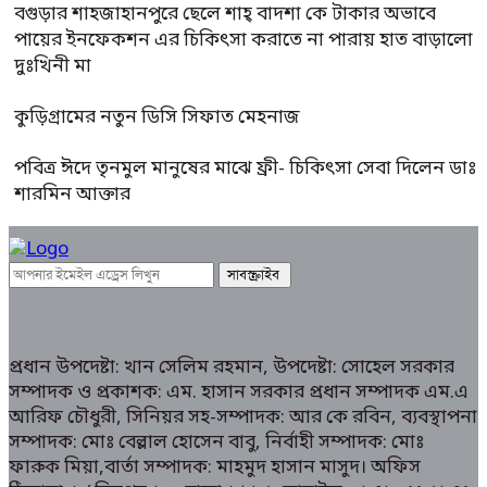
বগুড়ার শাহজাহানপুরে ছেলে শাহ্ বাদশা কে টাকার অভাবে
পায়ের ইনফেকশন এর চিকিৎসা করাতে না পারায় হাত বাড়ালো
দুঃখিনী মা
কুড়িগ্রামের নতুন ডিসি সিফাত মেহনাজ
পবিত্র ঈদে তৃনমুল মানুষের মাঝে ফ্রী- চিকিৎসা সেবা দিলেন ডাঃ
শারমিন আক্তার
প্রধান উপদেষ্টা: খান সেলিম রহমান, উপদেষ্টা: সোহেল সরকার
সম্পাদক ও প্রকাশক: এম. হাসান সরকার প্রধান সম্পাদক এম.এ
আরিফ চৌধুরী, সিনিয়র সহ-সম্পাদক: আর কে রবিন, ব্যবস্থাপনা
সম্পাদক: মোঃ বেল্লাল হোসেন বাবু, নির্বাহী সম্পাদক: মোঃ
ফারুক মিয়া,বার্তা সম্পাদক: মাহমুদ হাসান মাসুদ। অফিস