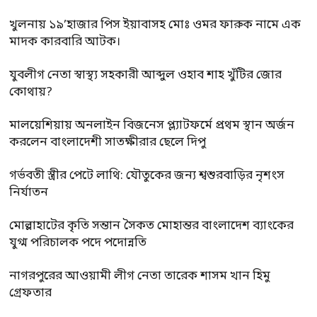
খুলনায় ১৯’হাজার পিস ইয়াবাসহ মোঃ ওমর ফারুক নামে এক
মাদক কারবারি আটক।
যুবলীগ নেতা স্বাস্থ্য সহকারী আব্দুল ওহাব শাহ খুঁটির জোর
কোথায়?
মালয়েশিয়ায় অনলাইন বিজনেস প্ল্যাটফর্মে প্রথম স্থান অর্জন
করলেন বাংলাদেশী সাতক্ষীরার ছেলে দিপু
গর্ভবতী স্ত্রীর পেটে লাথি: যৌতুকের জন্য শ্বশুরবাড়ির নৃশংস
নির্যাতন
মোল্লাহাটের কৃতি সন্তান সৈকত মোহান্তর বাংলাদেশ ব্যাংকের
যুগ্ম পরিচালক পদে পদোন্নতি
নাগরপুরের আওয়ামী লীগ নেতা তারেক শাসম খান হিমু
গ্রেফতার