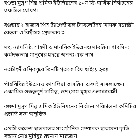
বগুড়া মুদ্রণ শিল্প শ্রমিক ইউনিয়নের ১০ম ত্রি-বার্ষিক নির্বাচনের
তফসিল ঘোষণা
বগুড়ায় ২ হাজার পিস ট্যাপেন্টাডল ট্যাবলেটসহ ‘মাদক সম্রাজ্ঞী’
বেহুলা ও বিথীসহ গ্রেফতার ৩
সৎ, ন্যায়নিষ্ঠ, সাহসী ও মানবিক ইউএনও সাবরিনা শারমিন:
কর্মদক্ষতায় মানুষের হৃদয়ে অনন্য এক নাম
নরসিংদীর শিবপুরে তিনটি গরুকে বিষ খাইয়ে হত্যা
পাঁচবিবির ইউএনও কাশপিয়া তাসরিন: একাই সামলাচ্ছেন
একাধিক গুরুত্বপূর্ণ দায়িত্ব, প্রশংসায় মুখর এলাকাবাসী
বগুড়া মুদ্রণ শিল্প শ্রমিক ইউনিয়নের নির্বাচন পরিচালনা কমিটির
প্রস্তুতি সভা অনুষ্ঠিত
এমসি কলেজ ছাত্রদলের সাংগঠনিক সম্পাদক ছাতকের কৃতি
সন্তান মোঃ মুহিবুর রহমান মারজান