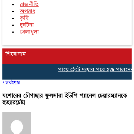
রাজনীতি
অপরাধ
কৃষি
দুর্ঘটনা
খেলাধুলা
শিরোনাম
পায়ে হেঁটে মক্কার পথে হজ পালনের জন
/
সর্বশেষ
যশোরের চৌগাছার ফুলসারা ইউপি প্যানেল চেয়ারম্যানকে
হত্যারচেষ্টা