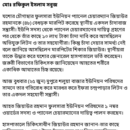
মোঃ রফিকুল ইসলাম সবুজ
যশোর চৌগাছার ফুলসারা ইউনিয়ন প্যানেল চেয়ারম্যান জিয়াউর
রহমানকে (৪৮) বেধড়ক মারপিট করেছে স্থানীয় একদল চাঁদাবাজ
সন্ত্রাসী। ইউপি সদস্য থেকে প্যানেল চেয়ারম্যানের দায়িত্ব গ্রহণের
পর থেকে তাঁর কাছে ১০ লাখ টাকা চাঁদা দাবি করে আসছিলেন
অভিযুক্ত লিটন ও তার সহযোগীরা। কিন্তু চাঁদা দেয়ার সামর্থ্য নেই
বলে জানিয়ে আসছিলেন মারপিটের শিকার জিয়াউর। স্থানীয়রা
তাকে উদ্ধার করে যশোর জেনারেল হাসপাতালে ভর্তি করেছেন।
জরুরী বিভাগের চিকিৎসক জানিয়েছেন আহতের শরীরে
একাধিক আঘাতের চিহৃ রয়েছে।
আজ বুধবার (২৫ জুন) দুপুরে শলুয়া বাজার ইউনিয়ন পরিষদের
সামনে তার গতিরোধ করে মারধর করে ইফরা চন্দ্রপাড়ার লিটন ও
তার একদল সহযোগী সন্ত্রাসী।
আহত জিয়াউর রহমান ফুলসারা ইউনিয়ন পরিষদের ১ নম্বর
ওয়ার্ডের সদস্য ও প্যানেল চেয়ারম্যানের দায়িত্ব পালন করছেন।
হাসপাতালে চিকিৎসাধীন জিয়াউর রহমান জানান-তার কাছে