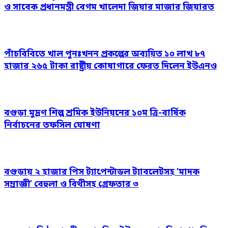
ও সাবেক প্রধানমন্ত্রী বেগম খালেদা জিয়ার মাজার জিয়ারত
পাঁচবিবিতে খাল পুনঃখনন প্রকল্পের অব্যয়িত ১০ লাখ ৮৭
হাজার ২৬৫ টাকা রাষ্ট্রীয় কোষাগারে ফেরত দিলেন ইউএনও
বগুড়া মুদ্রণ শিল্প শ্রমিক ইউনিয়নের ১০ম ত্রি-বার্ষিক
নির্বাচনের তফসিল ঘোষণা
বগুড়ায় ২ হাজার পিস ট্যাপেন্টাডল ট্যাবলেটসহ ‘মাদক
সম্রাজ্ঞী’ বেহুলা ও বিথীসহ গ্রেফতার ৩