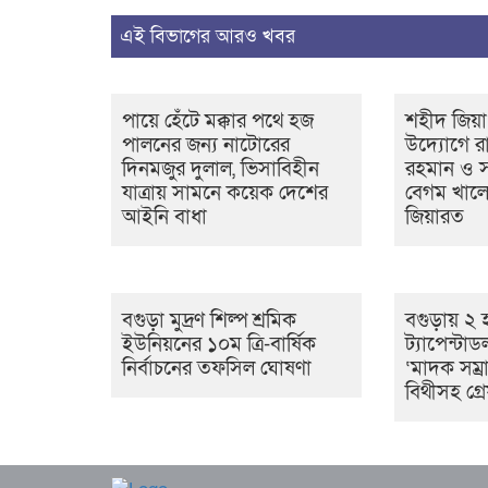
এই বিভাগের আরও খবর
পায়ে হেঁটে মক্কার পথে হজ
শহীদ জিয়া
পালনের জন্য নাটোরের
উদ্যোগে রাষ
দিনমজুর দুলাল, ভিসাবিহীন
রহমান ও সাব
যাত্রায় সামনে কয়েক দেশের
বেগম খালে
আইনি বাধা
জিয়ারত
বগুড়া মুদ্রণ শিল্প শ্রমিক
বগুড়ায় ২ 
ইউনিয়নের ১০ম ত্রি-বার্ষিক
ট্যাপেন্টা
নির্বাচনের তফসিল ঘোষণা
‘মাদক সম্রা
বিথীসহ গ্