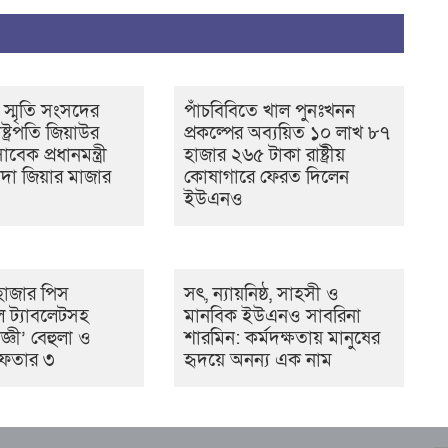
 স্মৃতি সংসদের
পাঁচবিবিতে খাল পুনঃখনন
্ট্রপতি জিয়াউর
প্রকল্পের অব্যয়িত ১০ লাখ ৮৭
েক প্রধানমন্ত্রী
হাজার ২৬৫ টাকা রাষ্ট্রীয়
দা জিয়ার মাজার
কোষাগারে ফেরত দিলেন
ইউএনও
হাজার পিস
সৎ, ন্যায়নিষ্ঠ, সাহসী ও
ডল ট্যাবলেটসহ
মানবিক ইউএনও সাবরিনা
জ্ঞী’ বেহুলা ও
শারমিন: কর্মদক্ষতায় মানুষের
রেফতার ৩
হৃদয়ে অনন্য এক নাম