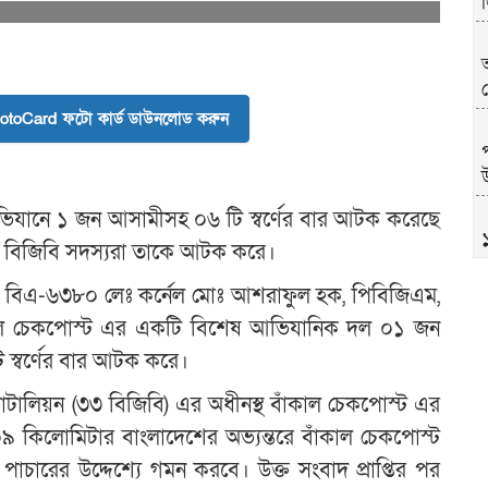
toCard ফটো কার্ড ডাউনলোড করুন
উ
 অভিযানে ১ জন আসামীসহ ০৬ টি স্বর্ণের বার আটক করেছে
ে বিজিবি সদস্যরা তাকে আটক করে।
য়ক বিএ-৬৩৮০ লেঃ কর্নেল মোঃ আশরাফুল হক, পিবিজিএম,
াঁকাল চেকপোস্ট এর একটি বিশেষ আভিযানিক দল ০১ জন
 স্বর্ণের বার আটক করে।
 ব্যাটালিয়ন (৩৩ বিজিবি) এর অধীনস্থ বাঁকাল চেকপোস্ট এর
ক ০৯ কিলোমিটার বাংলাদেশের অভ্যন্তরে বাঁকাল চেকপোস্ট
খ
পাচারের উদ্দেশ্যে গমন করবে। উক্ত সংবাদ প্রাপ্তির পর