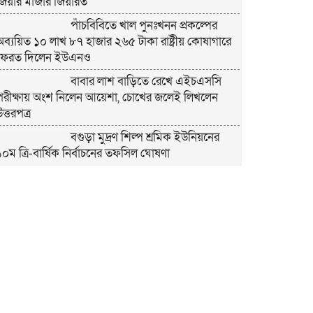
জিয়ার মাজার জিয়ারত
পাঁচবিবিতে খাল পুনঃখনন প্রকল্পের
অব্যয়িত ১০ লাখ ৮৭ হাজার ২৬৫ টাকা রাষ্ট্রীয় কোষাগারে
ফেরত দিলেন ইউএনও
বাবার লাশ বাড়িতে রেখে এইচএসসি
পরীক্ষায় অংশ নিলেন আয়েশা, চোখের জলেই লিখলেন
ত্তরপত্র
বগুড়া মুদ্রণ শিল্প শ্রমিক ইউনিয়নের
১০ম ত্রি-বার্ষিক নির্বাচনের তফসিল ঘোষণা
বগুড়ায় ২ হাজার পিস ট্যাপেন্টাডল
ট্যাবলেটসহ ‘মাদক সম্রাজ্ঞী’ বেহুলা ও বিথীসহ গ্রেফতার ৩
সৎ, ন্যায়নিষ্ঠ, সাহসী ও মানবিক ইউএনও
সাবরিনা শারমিন: কর্মদক্ষতায় মানুষের হৃদয়ে অনন্য এক
নাম
নরসিংদীর শিবপুরে তিনটি গরুকে বিষ
াইয়ে হত্যা
পাঁচবিবির ইউএনও কাশপিয়া তাসরিন: