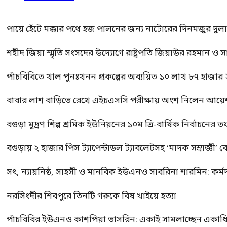
পায়ে হেঁটে মক্কার পথে হজ পালনের জন্য নাটোরের দিনমজুর দুল
শহীদ জিয়া স্মৃতি সংসদের উদ্যোগে রাষ্ট্রপতি জিয়াউর রহমান ও স
পাঁচবিবিতে খাল পুনঃখনন প্রকল্পের অব্যয়িত ১০ লাখ ৮৭ হাজার
বাবার লাশ বাড়িতে রেখে এইচএসসি পরীক্ষায় অংশ নিলেন আয়ে
বগুড়া মুদ্রণ শিল্প শ্রমিক ইউনিয়নের ১০ম ত্রি-বার্ষিক নির্বাচনে
বগুড়ায় ২ হাজার পিস ট্যাপেন্টাডল ট্যাবলেটসহ ‘মাদক সম্রাজ্ঞী’ 
সৎ, ন্যায়নিষ্ঠ, সাহসী ও মানবিক ইউএনও সাবরিনা শারমিন: কর্ম
নরসিংদীর শিবপুরে তিনটি গরুকে বিষ খাইয়ে হত্যা
পাঁচবিবির ইউএনও কাশপিয়া তাসরিন: একাই সামলাচ্ছেন একাধিক গুর