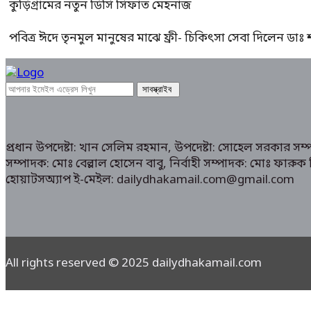
কুড়িগ্রামের নতুন ডিসি সিফাত মেহনাজ
পবিত্র ঈদে তৃনমুল মানুষের মাঝে ফ্রী- চিকিৎসা সেবা দিলেন ডা
প্রধান উপদেষ্টা: খান সেলিম রহমান, উপদেষ্টা: সোহেল সরকার স
সম্পাদক: মোঃ বেল্লাল হোসেন বাবু, নির্বাহী সম্পাদক: মোঃ ফা
হোয়াটসঅ্যাপ ই-মেইল: dailydhakamail.com@gmail.com
All rights reserved © 2025 dailydhakamail.com