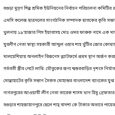
বগুড়া মুদ্রণ শিল্প শ্রমিক ইউনিয়নের নির্বাচন পরিচালনা কমিটির প্র
এমসি কলেজ ছাত্রদলের সাংগঠনিক সম্পাদক ছাতকের কৃতি সন্তা
খুলনায় ১৯’হাজার পিস ইয়াবাসহ মোঃ ওমর ফারুক নামে এক 
যুবলীগ নেতা স্বাস্থ্য সহকারী আব্দুল ওহাব শাহ খুঁটির জোর কোথা
মালয়েশিয়ায় অনলাইন বিজনেস প্ল্যাটফর্মে প্রথম স্থান অর্জন ক
গর্ভবতী স্ত্রীর পেটে লাথি: যৌতুকের জন্য শ্বশুরবাড়ির নৃশংস নির্যা
মোল্লাহাটের কৃতি সন্তান সৈকত মোহান্তর বাংলাদেশ ব্যাংকের যুগ
নাগরপুরের আওয়ামী লীগ নেতা তারেক শাসম খান হিমু গ্রেফতার
বগুড়ার শাহজাহানপুরে ছেলে শাহ্ বাদশা কে টাকার অভাবে পায়