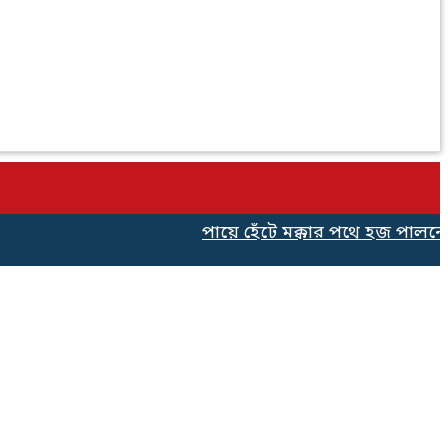
পায়ে হেঁটে মক্কার পথে হজ পালনের জ