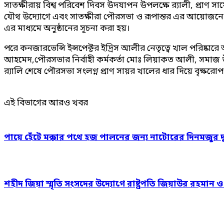
সাতক্ষীরায় বিশ্ব পরিবেশ দিবস উদযাপন উপলক্ষে র‍্যালী, প্রাণ স
যৌথ উদ্যোগে এবং সাতক্ষীরা পৌরসভা ও রূপান্তর এর আয়োজনে সাতক্ষ
এর মাধ্যমে অনুষ্ঠানের সূচনা করা হয়।
পরে কনজারভেন্সি ইন্সপেক্টর ইদ্রিস আলীর নেতৃত্বে খাল পরিষ্কারে অ
আহমেদ,পৌরসভার নির্বাহী কর্মকর্তা মোঃ লিয়াকত আলী, সমাজ উন্নয
র‍্যালি শেষে পৌরসভা সংলগ্ন প্রাণ সায়র খালের ধার দিয়ে বৃক্ষরো
এই বিভাগের আরও খবর
পায়ে হেঁটে মক্কার পথে হজ পালনের জন্য নাটোরের দিনমজুর 
শহীদ জিয়া স্মৃতি সংসদের উদ্যোগে রাষ্ট্রপতি জিয়াউর রহমান 