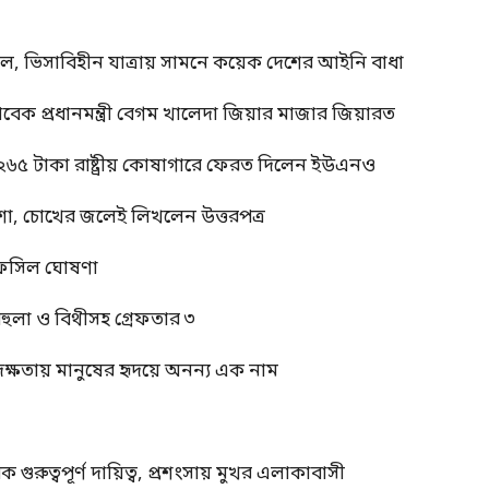
াল, ভিসাবিহীন যাত্রায় সামনে কয়েক দেশের আইনি বাধা
াবেক প্রধানমন্ত্রী বেগম খালেদা জিয়ার মাজার জিয়ারত
 ২৬৫ টাকা রাষ্ট্রীয় কোষাগারে ফেরত দিলেন ইউএনও
শা, চোখের জলেই লিখলেন উত্তরপত্র
র তফসিল ঘোষণা
বেহুলা ও বিথীসহ গ্রেফতার ৩
দক্ষতায় মানুষের হৃদয়ে অনন্য এক নাম
ুত্বপূর্ণ দায়িত্ব, প্রশংসায় মুখর এলাকাবাসী