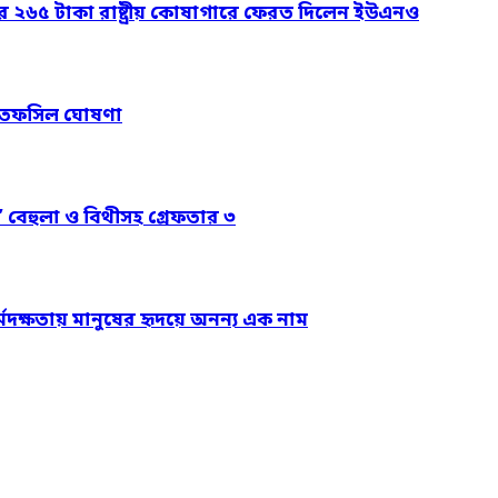
ার ২৬৫ টাকা রাষ্ট্রীয় কোষাগারে ফেরত দিলেন ইউএনও
নের তফসিল ঘোষণা
’ বেহুলা ও বিথীসহ গ্রেফতার ৩
্মদক্ষতায় মানুষের হৃদয়ে অনন্য এক নাম