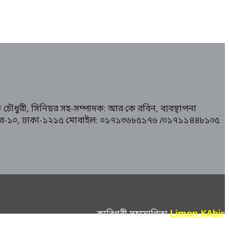
 চৌধুরী, সিনিয়র সহ-সম্পাদক: আর কে রবিন, ব্যবস্থাপনা
১/ মিরপুর-১০, ঢাকা-১২১৫ মোবাইল: ০১৭১৩৬৮৫১৭৬ /০১৭১১৪৪৮১০৫
Limon KAbir
কারিগরী সহযোগিতা