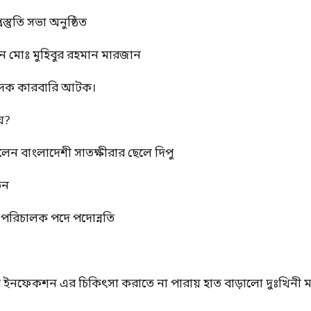
স্তুতি সভা অনুষ্ঠিত
ন মোঃ মুহিবুর রহমান মারজান
মাদক কারবারি আটক।
য়?
রলেন বাংলাদেশী সাতক্ষীরার ছেলে দিপু
তন
্ম পরিচালক পদে পদোন্নতি
ের ইনফেকশন এর চিকিৎসা করাতে না পারায় হাত বাড়ালো দুঃখিনী ম