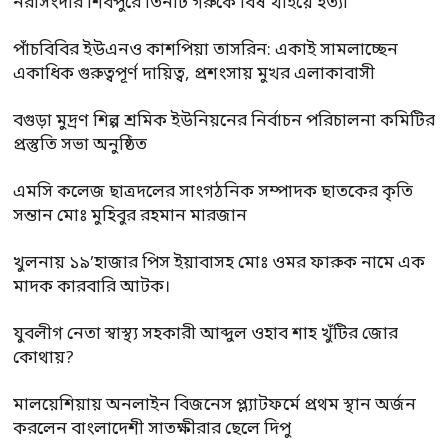
নরসিংদীর শিবপুরে তিনটি গরুকে বিষ খাইয়ে হত্যা
পাঁচবিবির ইউএনও কাশপিয়া তাসরিন: একাই সামলাচ্ছেন
একাধিক গুরুত্বপূর্ণ দায়িত্ব, প্রশংসায় মুখর এলাকাবাসী
বগুড়া মুদ্রণ শিল্প শ্রমিক ইউনিয়নের নির্বাচন পরিচালনা কমিটির
প্রস্তুতি সভা অনুষ্ঠিত
এমসি কলেজ ছাত্রদলের সাংগঠনিক সম্পাদক ছাতকের কৃতি
সন্তান মোঃ মুহিবুর রহমান মারজান
খুলনায় ১৯’হাজার পিস ইয়াবাসহ মোঃ ওমর ফারুক নামে এক
মাদক কারবারি আটক।
যুবলীগ নেতা স্বাস্থ্য সহকারী আব্দুল ওহাব শাহ খুঁটির জোর
কোথায়?
মালয়েশিয়ায় অনলাইন বিজনেস প্ল্যাটফর্মে প্রথম স্থান অর্জন
করলেন বাংলাদেশী সাতক্ষীরার ছেলে দিপু