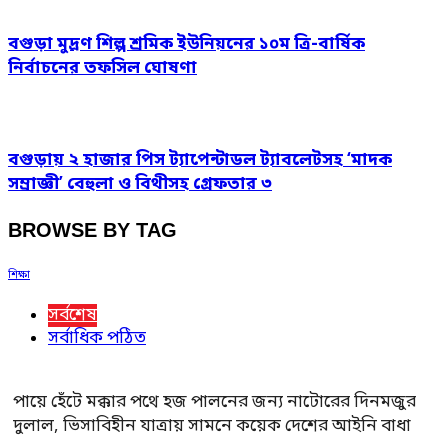
বগুড়া মুদ্রণ শিল্প শ্রমিক ইউনিয়নের ১০ম ত্রি-বার্ষিক
নির্বাচনের তফসিল ঘোষণা
বগুড়ায় ২ হাজার পিস ট্যাপেন্টাডল ট্যাবলেটসহ ‘মাদক
সম্রাজ্ঞী’ বেহুলা ও বিথীসহ গ্রেফতার ৩
BROWSE BY TAG
শিক্ষা
সর্বশেষ
সর্বাধিক পঠিত
পায়ে হেঁটে মক্কার পথে হজ পালনের জন্য নাটোরের দিনমজুর
দুলাল, ভিসাবিহীন যাত্রায় সামনে কয়েক দেশের আইনি বাধা