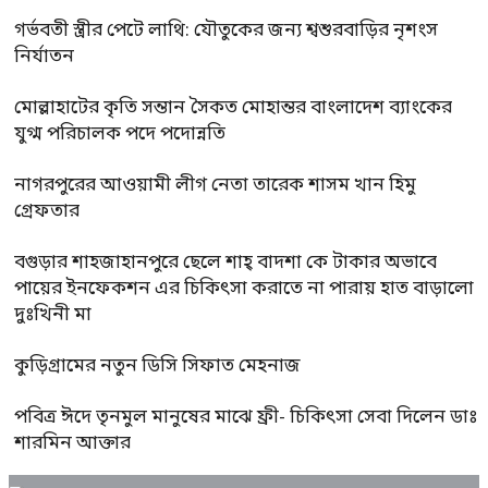
গর্ভবতী স্ত্রীর পেটে লাথি: যৌতুকের জন্য শ্বশুরবাড়ির নৃশংস
নির্যাতন
মোল্লাহাটের কৃতি সন্তান সৈকত মোহান্তর বাংলাদেশ ব্যাংকের
যুগ্ম পরিচালক পদে পদোন্নতি
নাগরপুরের আওয়ামী লীগ নেতা তারেক শাসম খান হিমু
গ্রেফতার
বগুড়ার শাহজাহানপুরে ছেলে শাহ্ বাদশা কে টাকার অভাবে
পায়ের ইনফেকশন এর চিকিৎসা করাতে না পারায় হাত বাড়ালো
দুঃখিনী মা
কুড়িগ্রামের নতুন ডিসি সিফাত মেহনাজ
পবিত্র ঈদে তৃনমুল মানুষের মাঝে ফ্রী- চিকিৎসা সেবা দিলেন ডাঃ
শারমিন আক্তার