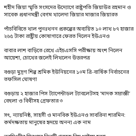
শহীদ জিয়া স্মৃতি সংসদের উদ্যোগে রাষ্ট্রপতি জিয়াউর রহমান ও
সাবেক প্রধানমন্ত্রী বেগম খালেদা জিয়ার মাজার জিয়ারত
পাঁচবিবিতে খাল পুনঃখনন প্রকল্পের অব্যয়িত ১০ লাখ ৮৭ হাজার
২৬৫ টাকা রাষ্ট্রীয় কোষাগারে ফেরত দিলেন ইউএনও
বাবার লাশ বাড়িতে রেখে এইচএসসি পরীক্ষায় অংশ নিলেন
আয়েশা, চোখের জলেই লিখলেন উত্তরপত্র
বগুড়া মুদ্রণ শিল্প শ্রমিক ইউনিয়নের ১০ম ত্রি-বার্ষিক নির্বাচনের
তফসিল ঘোষণা
বগুড়ায় ২ হাজার পিস ট্যাপেন্টাডল ট্যাবলেটসহ ‘মাদক সম্রাজ্ঞী’
বেহুলা ও বিথীসহ গ্রেফতার ৩
সৎ, ন্যায়নিষ্ঠ, সাহসী ও মানবিক ইউএনও সাবরিনা শারমিন:
কর্মদক্ষতায় মানুষের হৃদয়ে অনন্য এক নাম