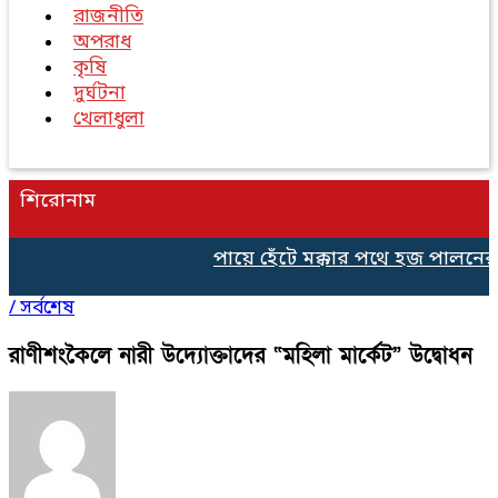
রাজনীতি
অপরাধ
কৃষি
দুর্ঘটনা
খেলাধুলা
শিরোনাম
পায়ে হেঁটে মক্কার পথে হজ পালনের 
/
সর্বশেষ
রাণীশংকৈলে নারী উদ্যোক্তাদের “মহিলা মার্কেট” উদ্বোধন