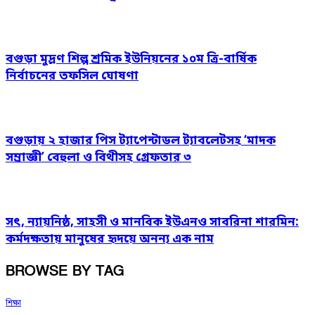
বগুড়া মুদ্রণ শিল্প শ্রমিক ইউনিয়নের ১০ম ত্রি-বার্ষিক
নির্বাচনের তফসিল ঘোষণা
বগুড়ায় ২ হাজার পিস ট্যাপেন্টাডল ট্যাবলেটসহ ‘মাদক
সম্রাজ্ঞী’ বেহুলা ও বিথীসহ গ্রেফতার ৩
সৎ, ন্যায়নিষ্ঠ, সাহসী ও মানবিক ইউএনও সাবরিনা শারমিন:
কর্মদক্ষতায় মানুষের হৃদয়ে অনন্য এক নাম
BROWSE BY TAG
শিক্ষা