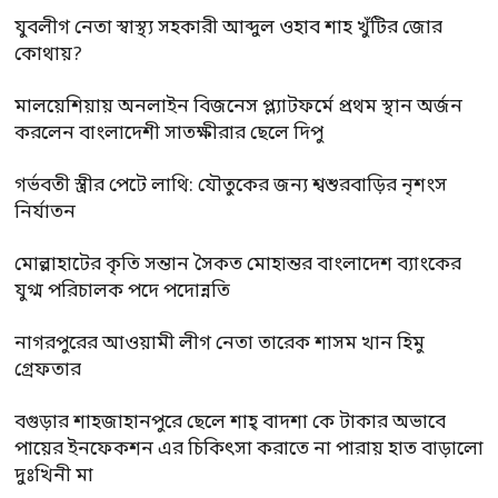
যুবলীগ নেতা স্বাস্থ্য সহকারী আব্দুল ওহাব শাহ খুঁটির জোর
কোথায়?
মালয়েশিয়ায় অনলাইন বিজনেস প্ল্যাটফর্মে প্রথম স্থান অর্জন
করলেন বাংলাদেশী সাতক্ষীরার ছেলে দিপু
গর্ভবতী স্ত্রীর পেটে লাথি: যৌতুকের জন্য শ্বশুরবাড়ির নৃশংস
নির্যাতন
মোল্লাহাটের কৃতি সন্তান সৈকত মোহান্তর বাংলাদেশ ব্যাংকের
যুগ্ম পরিচালক পদে পদোন্নতি
নাগরপুরের আওয়ামী লীগ নেতা তারেক শাসম খান হিমু
গ্রেফতার
বগুড়ার শাহজাহানপুরে ছেলে শাহ্ বাদশা কে টাকার অভাবে
পায়ের ইনফেকশন এর চিকিৎসা করাতে না পারায় হাত বাড়ালো
দুঃখিনী মা