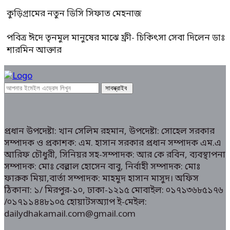
কুড়িগ্রামের নতুন ডিসি সিফাত মেহনাজ
পবিত্র ঈদে তৃনমুল মানুষের মাঝে ফ্রী- চিকিৎসা সেবা দিলেন ডাঃ
শারমিন আক্তার
প্রধান উপদেষ্টা: খান সেলিম রহমান, উপদেষ্টা: সোহেল সরকার
সম্পাদক ও প্রকাশক: এম. হাসান সরকার প্রধান সম্পাদক এম.এ
আরিফ চৌধুরী, সিনিয়র সহ-সম্পাদক: আর কে রবিন, ব্যবস্থাপনা
সম্পাদক: মোঃ বেল্লাল হোসেন বাবু, নির্বাহী সম্পাদক: মোঃ
ফারুক মিয়া,বার্তা সম্পাদক: মাহমুদ হাসান মাসুদ। অফিস
ঠিকানা: ১/ মিরপুর-১০, ঢাকা-১২১৫ মোবাইল: ০১৭১৩৬৮৫১৭৬
/০১৭১১৪৪৮১০৫ হোয়াটসঅ্যাপ ই-মেইল:
dailydhakamail.com@gmail.com