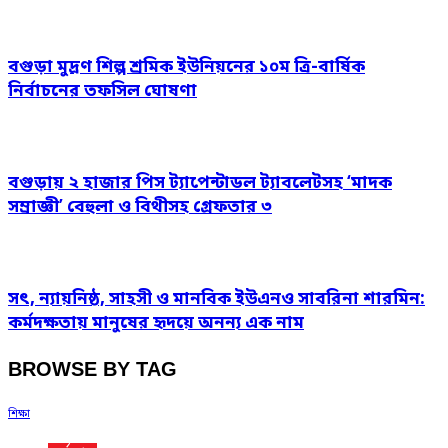
বগুড়া মুদ্রণ শিল্প শ্রমিক ইউনিয়নের ১০ম ত্রি-বার্ষিক
নির্বাচনের তফসিল ঘোষণা
বগুড়ায় ২ হাজার পিস ট্যাপেন্টাডল ট্যাবলেটসহ ‘মাদক
সম্রাজ্ঞী’ বেহুলা ও বিথীসহ গ্রেফতার ৩
সৎ, ন্যায়নিষ্ঠ, সাহসী ও মানবিক ইউএনও সাবরিনা শারমিন:
কর্মদক্ষতায় মানুষের হৃদয়ে অনন্য এক নাম
BROWSE BY TAG
শিক্ষা