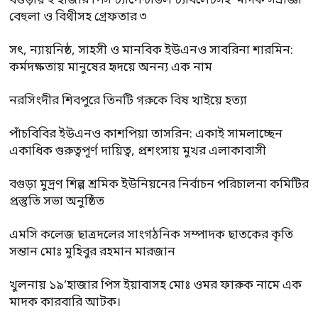
বগুড়ায় ২ হাজার পিস ট্যাপেন্টাডল ট্যাবলেটসহ ‘মাদক সম্রাজ্ঞী’
বেহুলা ও বিথীসহ গ্রেফতার ৩
সৎ, ন্যায়নিষ্ঠ, সাহসী ও মানবিক ইউএনও সাবরিনা শারমিন:
কর্মদক্ষতায় মানুষের হৃদয়ে অনন্য এক নাম
নরসিংদীর শিবপুরে তিনটি গরুকে বিষ খাইয়ে হত্যা
পাঁচবিবির ইউএনও কাশপিয়া তাসরিন: একাই সামলাচ্ছেন
একাধিক গুরুত্বপূর্ণ দায়িত্ব, প্রশংসায় মুখর এলাকাবাসী
বগুড়া মুদ্রণ শিল্প শ্রমিক ইউনিয়নের নির্বাচন পরিচালনা কমিটির
প্রস্তুতি সভা অনুষ্ঠিত
এমসি কলেজ ছাত্রদলের সাংগঠনিক সম্পাদক ছাতকের কৃতি
সন্তান মোঃ মুহিবুর রহমান মারজান
খুলনায় ১৯’হাজার পিস ইয়াবাসহ মোঃ ওমর ফারুক নামে এক
মাদক কারবারি আটক।