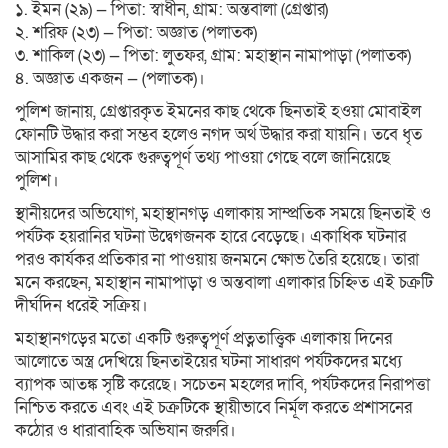
১. ইমন (২৯) — পিতা: স্বাধীন, গ্রাম: অন্তবালা (গ্রেপ্তার)
২. শরিফ (২৩) — পিতা: অজ্ঞাত (পলাতক)
৩. শাকিল (২৩) — পিতা: লুতফর, গ্রাম: মহাস্থান নামাপাড়া (পলাতক)
৪. অজ্ঞাত একজন — (পলাতক)।
পুলিশ জানায়, গ্রেপ্তারকৃত ইমনের কাছ থেকে ছিনতাই হওয়া মোবাইল
ফোনটি উদ্ধার করা সম্ভব হলেও নগদ অর্থ উদ্ধার করা যায়নি। তবে ধৃত
আসামির কাছ থেকে গুরুত্বপূর্ণ তথ্য পাওয়া গেছে বলে জানিয়েছে
পুলিশ।
স্থানীয়দের অভিযোগ, মহাস্থানগড় এলাকায় সাম্প্রতিক সময়ে ছিনতাই ও
পর্যটক হয়রানির ঘটনা উদ্বেগজনক হারে বেড়েছে। একাধিক ঘটনার
পরও কার্যকর প্রতিকার না পাওয়ায় জনমনে ক্ষোভ তৈরি হয়েছে। তারা
মনে করছেন, মহাস্থান নামাপাড়া ও অন্তবালা এলাকার চিহ্নিত এই চক্রটি
দীর্ঘদিন ধরেই সক্রিয়।
মহাস্থানগড়ের মতো একটি গুরুত্বপূর্ণ প্রত্নতাত্ত্বিক এলাকায় দিনের
আলোতে অস্ত্র দেখিয়ে ছিনতাইয়ের ঘটনা সাধারণ পর্যটকদের মধ্যে
ব্যাপক আতঙ্ক সৃষ্টি করেছে। সচেতন মহলের দাবি, পর্যটকদের নিরাপত্তা
নিশ্চিত করতে এবং এই চক্রটিকে স্থায়ীভাবে নির্মূল করতে প্রশাসনের
কঠোর ও ধারাবাহিক অভিযান জরুরি।