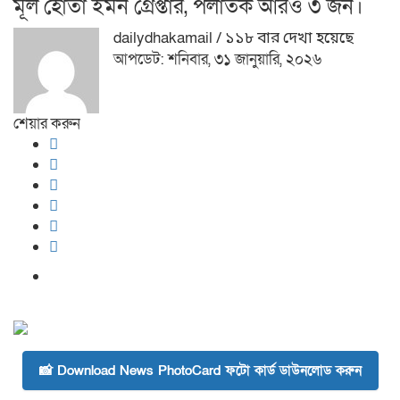
মূল হোতা ইমন গ্রেপ্তার, পলাতক আরও ৩ জন।
dailydhakamail
/ ১১৮ বার দেখা হয়েছে
আপডেট: শনিবার, ৩১ জানুয়ারি, ২০২৬
শেয়ার করুন
📸 Download News PhotoCard ফটো কার্ড ডাউনলোড করুন