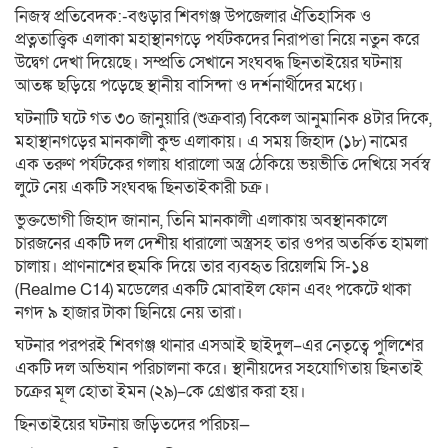
নিজস্ব প্রতিবেদক:-বগুড়ার শিবগঞ্জ উপজেলার ঐতিহাসিক ও
প্রত্নতাত্ত্বিক এলাকা মহাস্থানগড়ে পর্যটকদের নিরাপত্তা নিয়ে নতুন করে
উদ্বেগ দেখা দিয়েছে। সম্প্রতি সেখানে সংঘবদ্ধ ছিনতাইয়ের ঘটনায়
আতঙ্ক ছড়িয়ে পড়েছে স্থানীয় বাসিন্দা ও দর্শনার্থীদের মধ্যে।
ঘটনাটি ঘটে গত ৩০ জানুয়ারি (শুক্রবার) বিকেল আনুমানিক ৪টার দিকে,
মহাস্থানগড়ের মানকালী কুন্ড এলাকায়। এ সময় জিহাদ (১৮) নামের
এক তরুণ পর্যটকের গলায় ধারালো অস্ত্র ঠেকিয়ে ভয়ভীতি দেখিয়ে সর্বস্ব
লুটে নেয় একটি সংঘবদ্ধ ছিনতাইকারী চক্র।
ভুক্তভোগী জিহাদ জানান, তিনি মানকালী এলাকায় অবস্থানকালে
চারজনের একটি দল দেশীয় ধারালো অস্ত্রসহ তার ওপর অতর্কিত হামলা
চালায়। প্রাণনাশের হুমকি দিয়ে তার ব্যবহৃত রিয়েলমি সি-১৪
(Realme C14) মডেলের একটি মোবাইল ফোন এবং পকেটে থাকা
নগদ ৯ হাজার টাকা ছিনিয়ে নেয় তারা।
ঘটনার পরপরই শিবগঞ্জ থানার এসআই ছাইদুল–এর নেতৃত্বে পুলিশের
একটি দল অভিযান পরিচালনা করে। স্থানীয়দের সহযোগিতায় ছিনতাই
চক্রের মূল হোতা ইমন (২৯)–কে গ্রেপ্তার করা হয়।
ছিনতাইয়ের ঘটনায় জড়িতদের পরিচয়—