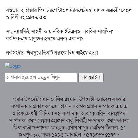
বগুড়ায় ২ হাজার পিস ট্যাপেন্টাডল ট্যাবলেটসহ ‘মাদক সম্রাজ্ঞী’ বেহুলা
ও বিথীসহ গ্রেফতার ৩
সৎ, ন্যায়নিষ্ঠ, সাহসী ও মানবিক ইউএনও সাবরিনা শারমিন:
কর্মদক্ষতায় মানুষের হৃদয়ে অনন্য এক নাম
নরসিংদীর শিবপুরে তিনটি গরুকে বিষ খাইয়ে হত্যা
প্রধান উপদেষ্টা: খান সেলিম রহমান, উপদেষ্টা: সোহেল সরকার
সম্পাদক ও প্রকাশক: এম. হাসান সরকার প্রধান সম্পাদক এম.এ
আরিফ চৌধুরী, সিনিয়র সহ-সম্পাদক: আর কে রবিন, ব্যবস্থাপনা
সম্পাদক: মোঃ বেল্লাল হোসেন বাবু, নির্বাহী সম্পাদক: মোঃ ফারুক
মিয়া,বার্তা সম্পাদক: মাহমুদ হাসান মাসুদ। অফিস ঠিকানা: ১/
মিরপুর-১০, ঢাকা-১২১৫ মোবাইল: ০১৭১৩৬৮৫১৭৬ /