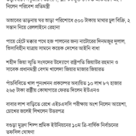
নিলেন পরিবেশ প্রতিমন্ত্রী
অভাবের তাড়নায় ঘর ভাড়া পরিশোধে ৫০০ টাকায় মাথার চুল বিক্রি, ২
সন্তান নিয়ে রেললাইনে রেহানা
পায়ে হেঁটে মক্কার পথে হজ পালনের জন্য নাটোরের দিনমজুর দুলাল,
ভিসাবিহীন যাত্রায় সামনে কয়েক দেশের আইনি বাধা
শহীদ জিয়া স্মৃতি সংসদের উদ্যোগে রাষ্ট্রপতি জিয়াউর রহমান ও
সাবেক প্রধানমন্ত্রী বেগম খালেদা জিয়ার মাজার জিয়ারত
পাঁচবিবিতে খাল পুনঃখনন প্রকল্পের অব্যয়িত ১০ লাখ ৮৭ হাজার
২৬৫ টাকা রাষ্ট্রীয় কোষাগারে ফেরত দিলেন ইউএনও
বাবার লাশ বাড়িতে রেখে এইচএসসি পরীক্ষায় অংশ নিলেন আয়েশা,
চোখের জলেই লিখলেন উত্তরপত্র
বগুড়া মুদ্রণ শিল্প শ্রমিক ইউনিয়নের ১০ম ত্রি-বার্ষিক নির্বাচনের
তফসিল ঘোষণা