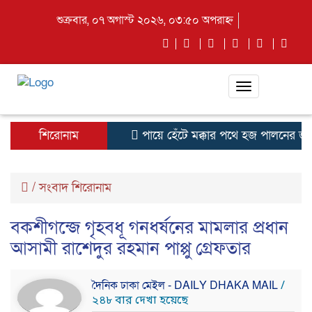
শুক্রবার, ০৭ অগাস্ট ২০২৬, ০৩:৫০ অপরাহ্ন
Toggle
navigation
শিরোনাম
পায়ে হেঁটে মক্কার পথে হজ পালনের জন্
/
সংবাদ শিরোনাম
বকশীগন্জে গৃহবধূ গনধর্ষনের মামলার প্রধান
আসামী রাশেদুর রহমান পাপ্পু গ্রেফতার
দৈনিক ঢাকা মেইল - DAILY DHAKA MAIL
/
২৪৮ বার দেখা হয়েছে