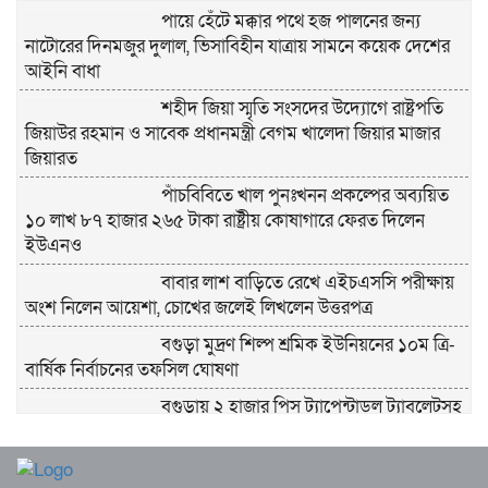
পায়ে হেঁটে মক্কার পথে হজ পালনের জন্য
নাটোরের দিনমজুর দুলাল, ভিসাবিহীন যাত্রায় সামনে কয়েক দেশের
আইনি বাধা
শহীদ জিয়া স্মৃতি সংসদের উদ্যোগে রাষ্ট্রপতি
জিয়াউর রহমান ও সাবেক প্রধানমন্ত্রী বেগম খালেদা জিয়ার মাজার
জিয়ারত
পাঁচবিবিতে খাল পুনঃখনন প্রকল্পের অব্যয়িত
১০ লাখ ৮৭ হাজার ২৬৫ টাকা রাষ্ট্রীয় কোষাগারে ফেরত দিলেন
ইউএনও
বাবার লাশ বাড়িতে রেখে এইচএসসি পরীক্ষায়
অংশ নিলেন আয়েশা, চোখের জলেই লিখলেন উত্তরপত্র
বগুড়া মুদ্রণ শিল্প শ্রমিক ইউনিয়নের ১০ম ত্রি-
বার্ষিক নির্বাচনের তফসিল ঘোষণা
বগুড়ায় ২ হাজার পিস ট্যাপেন্টাডল ট্যাবলেটসহ
‘মাদক সম্রাজ্ঞী’ বেহুলা ও বিথীসহ গ্রেফতার ৩
সৎ, ন্যায়নিষ্ঠ, সাহসী ও মানবিক ইউএনও