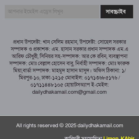
সাবরিনা শারমিন: কর্মদক্ষতায় মানুষের হৃদয়ে অনন্য এক নাম
নরসিংদীর শিবপুরে তিনটি গরুকে বিষ খাইয়ে
হত্যা
পাঁচবিবির ইউএনও কাশপিয়া তাসরিন: একাই
সামলাচ্ছেন একাধিক গুরুত্বপূর্ণ দায়িত্ব, প্রশংসায় মুখর এলাকাবাসী
প্রধান উপদেষ্টা: খান সেলিম রহমান, উপদেষ্টা: সোহেল সরকার
বগুড়া মুদ্রণ শিল্প শ্রমিক ইউনিয়নের নির্বাচন
সম্পাদক ও প্রকাশক: এম. হাসান সরকার প্রধান সম্পাদক এম.এ
পরিচালনা কমিটির প্রস্তুতি সভা অনুষ্ঠিত
আরিফ চৌধুরী, সিনিয়র সহ-সম্পাদক: আর কে রবিন, ব্যবস্থাপনা
সম্পাদক: মোঃ বেল্লাল হোসেন বাবু, নির্বাহী সম্পাদক: মোঃ ফারুক
মিয়া,বার্তা সম্পাদক: মাহমুদ হাসান মাসুদ। অফিস ঠিকানা: ১/
মিরপুর-১০, ঢাকা-১২১৫ মোবাইল: ০১৭১৩৬৮৫১৭৬ /
০১৭১১৪৪৮১০৫ হোয়াটসঅ্যাপ ই-মেইল:
dailydhakamail.com@gmail.com
All rights reserved © 2025 dailydhakamail.com
কারিগরী সহযোগিতা
Limon KAbir