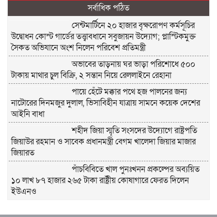
সর্বাধিক পঠিত
সেন্টমার্টিনে ২০ হাজার বৃক্ষরোপণ কর্মসূচির
উদ্বোধন কোস্ট গার্ডের তত্ত্বাবধানে সবুজায়ন উদ্যোগ; প্লাস্টিকমুক্ত
সৈকত অভিযানে অংশ নিলেন পরিবেশ প্রতিমন্ত্রী
অভাবের তাড়নায় ঘর ভাড়া পরিশোধে ৫০০
টাকায় মাথার চুল বিক্রি, ২ সন্তান নিয়ে রেললাইনে রেহানা
পায়ে হেঁটে মক্কার পথে হজ পালনের জন্য
নাটোরের দিনমজুর দুলাল, ভিসাবিহীন যাত্রায় সামনে কয়েক দেশের
আইনি বাধা
শহীদ জিয়া স্মৃতি সংসদের উদ্যোগে রাষ্ট্রপতি
জিয়াউর রহমান ও সাবেক প্রধানমন্ত্রী বেগম খালেদা জিয়ার মাজার
জিয়ারত
পাঁচবিবিতে খাল পুনঃখনন প্রকল্পের অব্যয়িত
১০ লাখ ৮৭ হাজার ২৬৫ টাকা রাষ্ট্রীয় কোষাগারে ফেরত দিলেন
ইউএনও
বাবার লাশ বাড়িতে রেখে এইচএসসি পরীক্ষায়