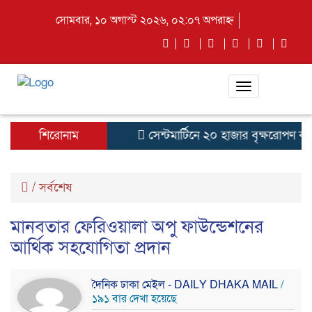
সোমবার, ১০ অগাস্ট ২০২৬, ০২:০৭ অপরাহ্ন
Toggle
navigation
শিরোনাম
সেন্টমার্টিনে ২০ হাজার বৃক্ষরোপণ কর্মস
/
সর্বশেষ
মানবতার ফেরিওয়ালা অপু ফাউন্ডেশনের
আর্থিক সহযোগিতা প্রদান
দৈনিক ঢাকা মেইল - DAILY DHAKA MAIL
/
১৯১ বার দেখা হয়েছে