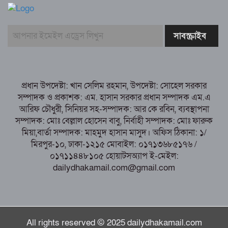
অংশ নিলেন আয়েশা, চোখের জলেই লিখলেন উত্তরপত্র
বগুড়া মুদ্রণ শিল্প শ্রমিক ইউনিয়নের ১০ম ত্রি-
বার্ষিক নির্বাচনের তফসিল ঘোষণা
বগুড়ায় ২ হাজার পিস ট্যাপেন্টাডল ট্যাবলেটসহ
‘মাদক সম্রাজ্ঞী’ বেহুলা ও বিথীসহ গ্রেফতার ৩
সৎ, ন্যায়নিষ্ঠ, সাহসী ও মানবিক ইউএনও
প্রধান উপদেষ্টা: খান সেলিম রহমান, উপদেষ্টা: সোহেল সরকার
সাবরিনা শারমিন: কর্মদক্ষতায় মানুষের হৃদয়ে অনন্য এক নাম
সম্পাদক ও প্রকাশক: এম. হাসান সরকার প্রধান সম্পাদক এম.এ
নরসিংদীর শিবপুরে তিনটি গরুকে বিষ খাইয়ে
আরিফ চৌধুরী, সিনিয়র সহ-সম্পাদক: আর কে রবিন, ব্যবস্থাপনা
হত্যা
সম্পাদক: মোঃ বেল্লাল হোসেন বাবু, নির্বাহী সম্পাদক: মোঃ ফারুক
মিয়া,বার্তা সম্পাদক: মাহমুদ হাসান মাসুদ। অফিস ঠিকানা: ১/
মিরপুর-১০, ঢাকা-১২১৫ মোবাইল: ০১৭১৩৬৮৫১৭৬ /
০১৭১১৪৪৮১০৫ হোয়াটসঅ্যাপ ই-মেইল:
dailydhakamail.com@gmail.com
All rights reserved © 2025 dailydhakamail.com