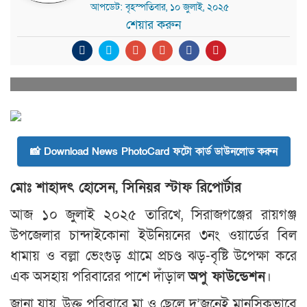
আপডেট: বৃহস্পতিবার, ১০ জুলাই, ২০২৫
শেয়ার করুন
📸 Download News PhotoCard ফটো কার্ড ডাউনলোড করুন
মোঃ শাহাদৎ হোসেন, সিনিয়র স্টাফ রিপোর্টার
আজ ১০ জুলাই ২০২৫ তারিখে, সিরাজগঞ্জের রায়গঞ্জ
উপজেলার চান্দাইকোনা ইউনিয়নের ৩নং ওয়ার্ডের বিল
ধামায় ও বল্লা ভেংগুড় গ্রামে প্রচণ্ড ঝড়-বৃষ্টি উপেক্ষা করে
এক অসহায় পরিবারের পাশে দাঁড়াল
অপু ফাউন্ডেশন
।
জানা যায়, উক্ত পরিবারে মা ও ছেলে দু’জনেই মানসিকভাবে